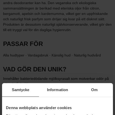
andra deodoranter kan ha. Den veganska och ekologiska
sammansättningen är berikad med eteriska oljor från citron,
bergamott, apelsin och kardemumma, vilket ger en uppfriskande
och naturligt frisk parfym som dröjer sig kvar på ett diskret sätt.
Produkten är dessutom naturligt självkonserverande, vilket gör den
till ett tryggt val för din dagliga hygienrutin.
PASSAR FÖR
Alla hudtyper · Vardagsbruk · Känslig hud · Naturlig hudvård
VAD GÖR DEN UNIK?
Innehåller bakteriedödande mjölksyrasalt som motverkar odör på
ett naturligt sätt
Helt fri från aluminiumklorid och triklosan för en skonsammare
Samtycke
Information
Om
hudvård
Snabbabsorberande konsistens som inte lämnar fläckar eller kladd
Vegansk och ekologisk formula som är naturligt
Denna webbplats använder cookies
självkonserverande