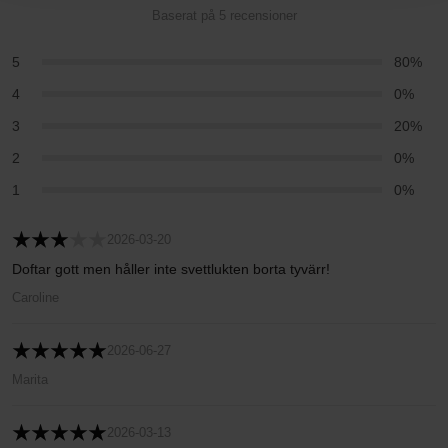
Baserat på 5 recensioner
5
80%
4
0%
3
20%
2
0%
1
0%
2026-03-20
Doftar gott men håller inte svettlukten borta tyvärr!
Caroline
2026-06-27
Marita
2026-03-13