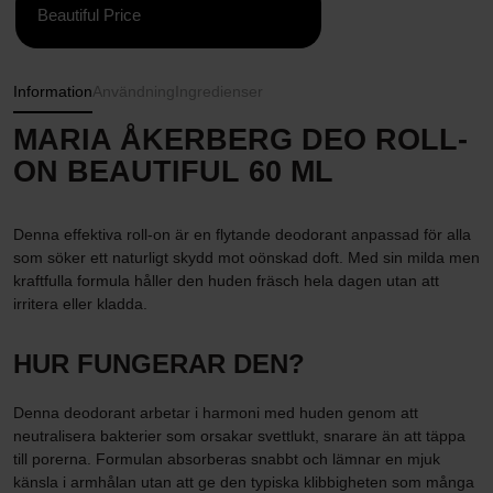
Beautiful Price
Information
Användning
Ingredienser
MARIA ÅKERBERG DEO ROLL-
ON BEAUTIFUL 60 ML
Denna effektiva roll-on är en flytande deodorant anpassad för alla
som söker ett naturligt skydd mot oönskad doft. Med sin milda men
kraftfulla formula håller den huden fräsch hela dagen utan att
irritera eller kladda.
HUR FUNGERAR DEN?
Denna deodorant arbetar i harmoni med huden genom att
neutralisera bakterier som orsakar svettlukt, snarare än att täppa
till porerna. Formulan absorberas snabbt och lämnar en mjuk
känsla i armhålan utan att ge den typiska klibbigheten som många