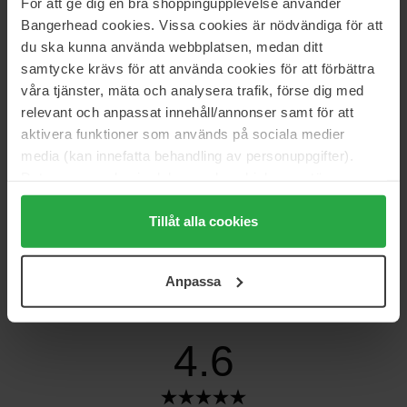
För att ge dig en bra shoppingupplevelse använder
Storlek: 60 ml
Bangerhead cookies. Vissa cookies är nödvändiga för att
du ska kunna använda webbplatsen, medan ditt
Artikelnummer: 53448
samtycke krävs för att använda cookies för att förbättra
Kategorier:
våra tjänster, mäta och analysera trafik, förse dig med
relevant och anpassat innehåll/annonser samt för att
Startsida
aktivera funktioner som används på sociala medier
Hudvård
Kroppsvård
media (kan innefatta behandling av personuppgifter).
Deodorant
Data som samlas in delas med cookieleverantören.
Damdeodorant
Genom att trycka på "Tillåt alla cookies" accepterar du
Deo Roll-On Beautiful
alla cookies, medan du under "Detaljer" kan anpassa
Tillåt alla cookies
användningen av cookies. Du kan när som helst återkalla
ditt samtycke. För mer information se vår Cookie Policy
Anpassa
Recensioner (5)
Frågor & svar (0)
samt vår Integritetspolicy.
4.6