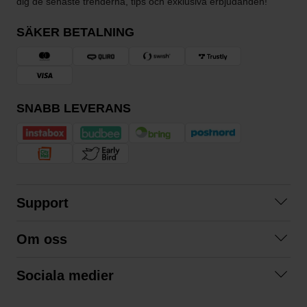
dig de senaste trenderna, tips och exklusiva erbjudanden!
SÄKER BETALNING
SNABB LEVERANS
Support
Kontakta oss
Om oss
Frågor och svar
Om oss
Köpvillkor
Sociala medier
Samarbeta med oss
Returer & ångrat köp
Facebook
Hållbarhet och miljö