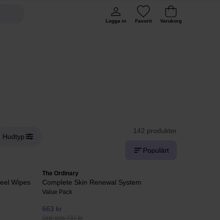
Logga in
Favorit
Varukorg
142 produkter
Hudtyp
Populärt
The Ordinary
Peel Wipes
Complete Skin Renewal System
Value Pack
663 kr
Ord. pris 737 kr