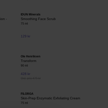
IDUN Minerals
ion -
Smoothing Face Scrub
75 ml
129 kr
Ole Henriksen
Transform
90 ml
428 kr
Ord. pris 475 kr
FILORGA
Skin-Prep Enzymatic Exfoliating Cream
75 ml