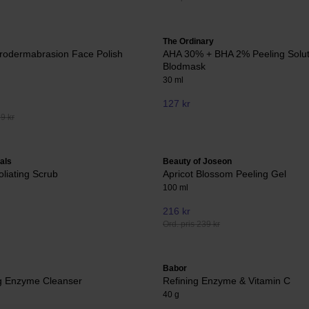
The Ordinary
crodermabrasion Face Polish
AHA 30% + BHA 2% Peeling Solut
Blodmask
30 ml
127 kr
79 kr
als
Beauty of Joseon
oliating Scrub
Apricot Blossom Peeling Gel
100 ml
216 kr
Ord. pris 239 kr
Babor
ng Enzyme Cleanser
Refining Enzyme & Vitamin C
40 g