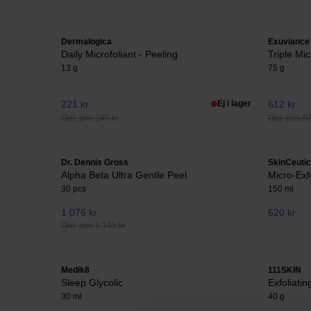
Dermalogica
Exuviance
Daily Microfoliant - Peeling
Triple Mi
13 g
75 g
221 kr
Ej i lager
612 kr
Ord. pris 245 kr
Ord. pris 6
Dr. Dennis Gross
SkinCeutic
Alpha Beta Ultra Gentle Peel
Micro-Exf
30 pcs
150 ml
1 076 kr
620 kr
Ord. pris 1 195 kr
Medik8
111SKIN
Sleep Glycolic
Exfoliati
30 ml
40 g