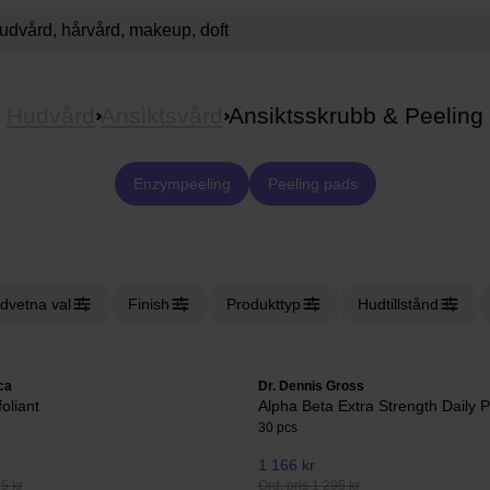
Hudvård
Ansiktsvård
Ansiktsskrubb & Peeling
Enzympeeling
Peeling pads
dvetna val
Finish
Produkttyp
Hudtillstånd
ca
Dr. Dennis Gross
foliant
Alpha Beta Extra Strength Daily 
30 pcs
1 166 kr
15 kr
Ord. pris 1 295 kr