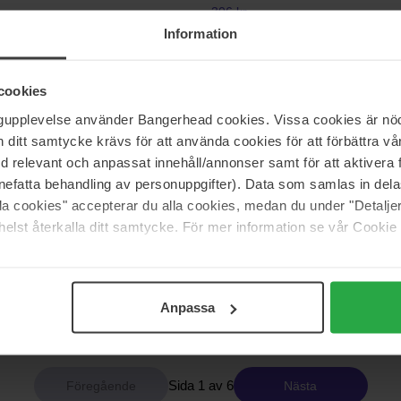
306 kr
49 kr
Ord. pris 339 kr
Information
anics
Dermalogica
cookies
Brightening & Exfoliating Scrub &
AGE smart
ngupplevelse använder Bangerhead cookies. Vissa cookies är nöd
75 ml
itt samtycke krävs för att använda cookies för att förbättra vår
med relevant och anpassat innehåll/annonser samt för att aktiver
824 kr
nefatta behandling av personuppgifter). Data som samlas in del
99 kr
Ord. pris 915 kr
alla cookies" accepterar du alla cookies, medan du under "Detal
elst återkalla ditt samtycke. För mer information se vår Cookie
Exuviance
ly Exfoliating
Pure Retinol Correcting Peel
6 pcs
720 kr
Anpassa
69 kr
Ord. pris 799 kr
Sida 1 av 6
Nästa