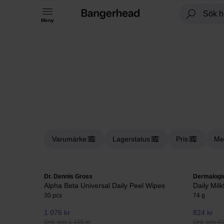
Meny
Varumärke
Lagerstatus
Pris
Me
Dr. Dennis Gross
Dermalogi
Alpha Beta Universal Daily Peel Wipes
Daily Milk
30 pcs
74 g
1 076 kr
824 kr
Ord. pris 1 195 kr
Ord. pris 9