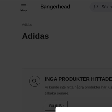
Meny
Adidas
Adidas
INGA PRODUKTER HITTAD
Vi kunde inte hitta några produkter här ju
tillbaka senare.
Gå till B