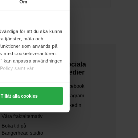
Om
vändiga för att du ska kunna
a tjänster, mäta och
a funktioner som används på
as med cookieleverantören.
jer" kan anpassa användningen
Om oss
Sociala
 Policy samt vår
medier
Om oss
Facebook
Samarbeta med oss
Instagram
Tillåt alla cookies
Hållbarhet och miljö
LinkedIn
Våra varumärken
Våra fraktalternativ
Boka tid på
Bangerhead studio