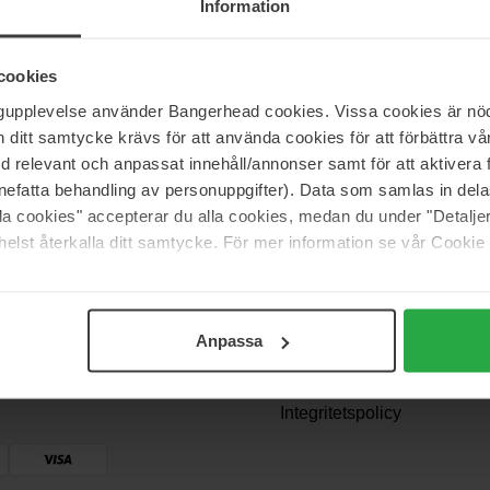
Information
cookies
ngupplevelse använder Bangerhead cookies. Vissa cookies är nöd
itt samtycke krävs för att använda cookies för att förbättra vår
med relevant och anpassat innehåll/annonser samt för att aktiver
nefatta behandling av personuppgifter). Data som samlas in del
alla cookies" accepterar du alla cookies, medan du under "Detal
Support
elst återkalla ditt samtycke. För mer information se vår Cookie
Kontakta oss
Frågor och svar
Anpassa
? Vi ger
Köpvillkor
en!
Returer & ångrat köp
Integritetspolicy