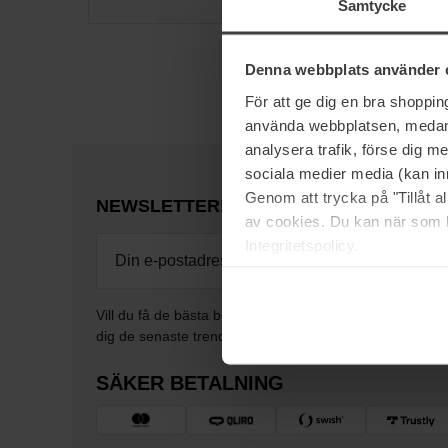
Samtycke
Denna webbplats använder 
För att ge dig en bra shoppi
använda webbplatsen, medan d
analysera trafik, förse dig 
sociala medier media (kan in
Genom att trycka på "Tillåt 
NEWSLETTER
BE THE FIRST TO KNOW
av cookies. Du kan när som h
Integritetspolicy.
Vill du få de bästa beauty-nyheterna direkt till din inbox
dig de senaste trenderna, tips och exklusiva erbjudand
SÄKER BETALNING