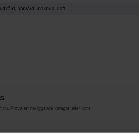
ES
st nu. Prova en närliggande kategori eller kom