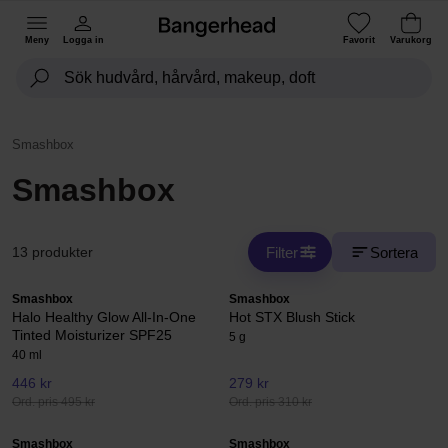
Meny
Logga in
Favorit
Varukorg
Smashbox
Smashbox
Filter
Sortera
13 produkter
Smashbox
Smashbox
Halo Healthy Glow All-In-One
Hot STX Blush Stick
Tinted Moisturizer SPF25
5 g
40 ml
446 kr
279 kr
Ord. pris 495 kr
Ord. pris 310 kr
Smashbox
Smashbox