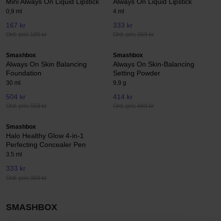
Mini Always On Liquid Lipstick
Always On Liquid Lipstick
0,9 ml
4 ml
167 kr
333 kr
Ord. pris 185 kr
Ord. pris 369 kr
Smashbox
Smashbox
Always On Skin Balancing
Always On Skin-Balancing
Foundation
Setting Powder
30 ml
9,9 g
504 kr
414 kr
Ord. pris 559 kr
Ord. pris 460 kr
Smashbox
Halo Healthy Glow 4-in-1
Perfecting Concealer Pen
3.5 ml
333 kr
Ord. pris 369 kr
SMASHBOX