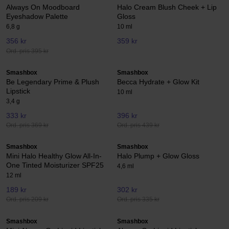
Always On Moodboard
Halo Cream Blush Cheek + Lip
Eyeshadow Palette
Gloss
6,8 g
10 ml
356 kr
359 kr
Ord. pris 395 kr
Smashbox
Smashbox
Be Legendary Prime & Plush
Becca Hydrate + Glow Kit
Lipstick
10 ml
3,4 g
333 kr
396 kr
Ord. pris 369 kr
Ord. pris 439 kr
Smashbox
Smashbox
Mini Halo Healthy Glow All-In-
Halo Plump + Glow Gloss
One Tinted Moisturizer SPF25
4,6 ml
12 ml
189 kr
302 kr
Ord. pris 209 kr
Ord. pris 335 kr
Smashbox
Smashbox