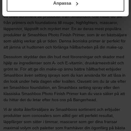
ett varumärkeskännetecken för dem.
Anpassa
samt vår Integritetspolicy.
Smashbox primer När du besöker Bangerhead kan du upptäcka
ett brett sortiment av produkter från Smashbox. Där hittar du allt
från primers och foundations till rouge, highlighters, mascaror,
läppennor, läppstift och mycket mer. En av deras mest populära
produkter är Smashbox Photo Finish Primer, som är en bästsäljare
som aldrig verkar gå ur tiden. Denna ikoniska primer är perfekt för
att jämna ut hudtonen och förlänga hållbarheten på din make-up.
Dessutom skyddar den din hud mot föroreningar och skador med
hjälp av ingredienser som A- och E-vitamin, druvkärneextrakt och
grönt te. För att ge din make-up ännu bättre hållbarhet erbjuder
Smashbox även setting sprays som du kan använda för att låsa in
din look under hela dagen eller kvällen. Oavsett om du är ute efter
en Smashbox foundation, en Smashbox setting spray eller den
klassiska Smashbox Photo Finish Primer kan du vara säker på att
du hittar det du letar efter hos oss på Bangerhead.
Vi är stolta återförsäljare av Smashboxs sortiment och erbjuder
produkter som concealers som alltid ger ett perfekt resultat,
läppfärger som sitter i timmar, mascaror som ger dina fransar
maximal volym och paletter som framhäver din ögonfärg på bästa