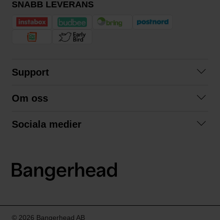
SNABB LEVERANS
Support
Kontakta oss
Om oss
Frågor och svar
Om oss
Köpvillkor
Sociala medier
Samarbeta med oss
Returer & ångrat köp
Facebook
Hållbarhet och miljö
Integritetspolicy
Instagram
Våra varumärken
LinkedIn
Våra fraktalternativ
Boka tid på Bangerhead studio
© 2026 Bangerhead AB