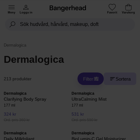
Meny
Logga in
Favorit
Varukorg
Dermalogica
Dermalogica
Filter
Sortera
213 produkter
Dermalogica
Dermalogica
Clarifying Body Spray
UltraCalming Mist
177 ml
177 ml
324 kr
531 kr
Ord. pris 360 kr
Ord. pris 590 kr
Dermalogica
Dermalogica
Daily Milkfoliant
BioLumin-C Gel Moisturizer