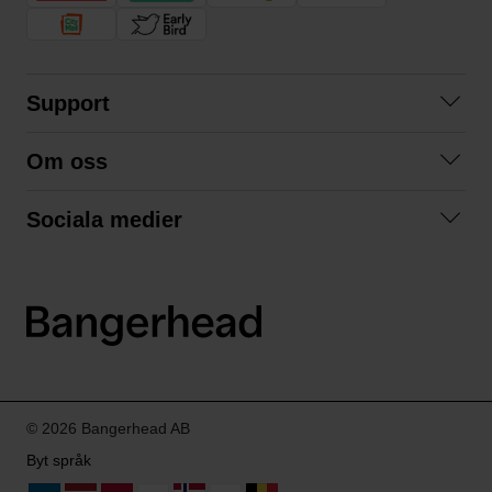
Support
Kontakta oss
Om oss
Frågor och svar
Om oss
Köpvillkor
Sociala medier
Samarbeta med oss
Returer & ångrat köp
Facebook
Hållbarhet och miljö
Integritetspolicy
Instagram
Våra varumärken
LinkedIn
Våra fraktalternativ
Boka tid på Bangerhead studio
© 2026 Bangerhead AB
Byt språk