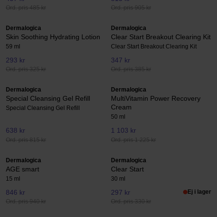
Ord. pris 485 kr
Ord. pris 905 kr
Dermalogica
Dermalogica
Skin Soothing Hydrating Lotion
Clear Start Breakout Clearing Kit
59 ml
Clear Start Breakout Clearing Kit
293 kr
347 kr
Ord. pris 325 kr
Ord. pris 385 kr
Dermalogica
Dermalogica
Special Cleansing Gel Refill
MultiVitamin Power Recovery
Cream
Special Cleansing Gel Refill
50 ml
638 kr
1 103 kr
Ord. pris 815 kr
Ord. pris 1 225 kr
Dermalogica
Dermalogica
AGE smart
Clear Start
15 ml
30 ml
846 kr
297 kr
Ej i lager
Ord. pris 940 kr
Ord. pris 330 kr