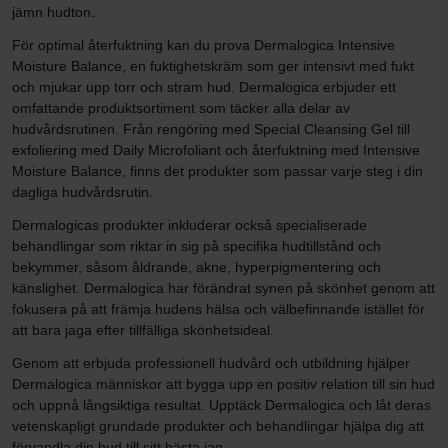
jämn hudton.
För optimal återfuktning kan du prova Dermalogica Intensive
Moisture Balance, en fuktighetskräm som ger intensivt med fukt
och mjukar upp torr och stram hud. Dermalogica erbjuder ett
omfattande produktsortiment som täcker alla delar av
hudvårdsrutinen. Från rengöring med Special Cleansing Gel till
exfoliering med Daily Microfoliant och återfuktning med Intensive
Moisture Balance, finns det produkter som passar varje steg i din
dagliga hudvårdsrutin.
Dermalogicas produkter inkluderar också specialiserade
behandlingar som riktar in sig på specifika hudtillstånd och
bekymmer, såsom åldrande, akne, hyperpigmentering och
känslighet. Dermalogica har förändrat synen på skönhet genom att
fokusera på att främja hudens hälsa och välbefinnande istället för
att bara jaga efter tillfälliga skönhetsideal.
Genom att erbjuda professionell hudvård och utbildning hjälper
Dermalogica människor att bygga upp en positiv relation till sin hud
och uppnå långsiktiga resultat. Upptäck Dermalogica och låt deras
vetenskapligt grundade produkter och behandlingar hjälpa dig att
förvandla din hud till sitt bästa jag.