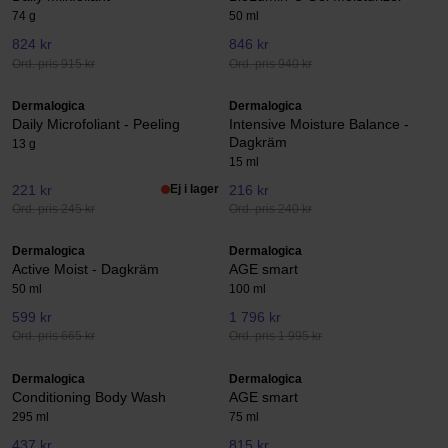
74 g
50 ml
824 kr
846 kr
Ord. pris 915 kr
Ord. pris 940 kr
Dermalogica
Dermalogica
Daily Microfoliant - Peeling
Intensive Moisture Balance -
Dagkräm
13 g
15 ml
221 kr
Ej i lager
216 kr
Ord. pris 245 kr
Ord. pris 240 kr
Dermalogica
Dermalogica
Active Moist - Dagkräm
AGE smart
50 ml
100 ml
599 kr
1 796 kr
Ord. pris 665 kr
Ord. pris 1 995 kr
Dermalogica
Dermalogica
Conditioning Body Wash
AGE smart
295 ml
75 ml
437 kr
815 kr