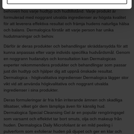
kombinerar innovation och noggrannhet för att möta de individuella
behoven hos varje hudtyp och hudtillstånd. Varje produkt är
formulerad med noggrant utvalda ingredienser av högsta kvalitet
för att leverera effektiva resultat och främja hudens naturliga hälsa
och balans. Dermalogica förstår att varje person har unika
hudutmaningar och behov.
Därför är deras produkter och behandlingar skräddarsydda för att
kunna anpassas efter varje individs specifika hudvårdsmål. Genom
en noggrann hudanalys och konsultation kan Dermalogicas
experter rekommendera produkter och behandlingar som passar
just din hudtyp och hjälper dig att uppnå önskade resultat.
Dermalogica - högkvalitativa ingredienser Dermalogica lägger stor
vikt vid att använda högkvalitativa och noggrant utvalda
ingredienser i sina produkter.
Deras formuleringar är fria från irriterande ämnen och skadliga
tillsatser, vilket gör dem lämpliga även för känslig hud.
Dermalogica Special Cleansing Gel är en populär rengöringsgel
som varsamt och effektivt tar bort smuts, olja och makeup från
huden. Dermalogica Daily Microfoliant är en mild peeling i
pulverform som exfolierar huden på djupet och ger en klar och