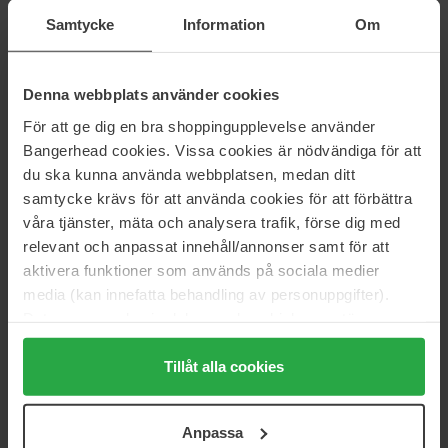
1 134 kr
1 823 kr
Ej i lager
Samtycke
Information
Om
Ord. pris 1 260 kr
Ord. pris 2 025 kr
Sida 1 av 9
Nästa
Denna webbplats använder cookies
För att ge dig en bra shoppingupplevelse använder
Bangerhead cookies. Vissa cookies är nödvändiga för att
Visa fler
du ska kunna använda webbplatsen, medan ditt
samtycke krävs för att använda cookies för att förbättra
våra tjänster, mäta och analysera trafik, förse dig med
DERMALOGICA
relevant och anpassat innehåll/annonser samt för att
Dermalogica är ett internationellt känt varumärke inom
aktivera funktioner som används på sociala medier
professionell hudvård som har förändrat spelreglerna på
media (kan innefatta behandling av personuppgifter).
marknaden. Med en passion för vetenskapligt grundad hudvård
Data som samlas in delas med cookieleverantören.
och en holistisk syn på skönhet, erbjuder Dermalogica produkter
Genom att trycka på "Tillåt alla cookies" accepterar du
och behandlingar som är skapade för att ge synliga resultat och
alla cookies, medan du under "Detaljer" kan anpassa
Tillåt alla cookies
hjälpa människor att uppnå en hälsosam och strålande hud.
Dermalogica är känt för sin vetenskapligt grundade approach till
användningen av cookies. Du kan när som helst återkalla
hudvård.
ditt samtycke. För mer information se vår Cookie Policy
Anpassa
samt vår Integritetspolicy.
Genom avancerad forskning och utveckling skapas produkter som