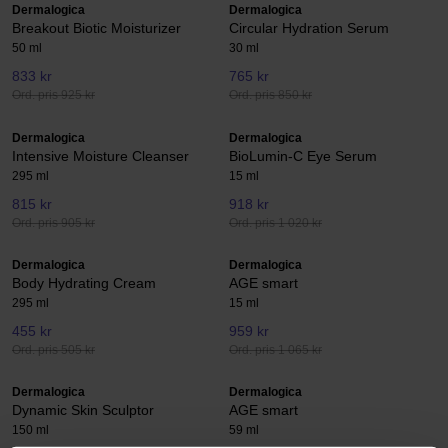
Dermalogica
Dermalogica
Breakout Biotic Moisturizer
Circular Hydration Serum
50 ml
30 ml
833 kr
765 kr
Ord. pris 925 kr
Ord. pris 850 kr
Dermalogica
Dermalogica
Intensive Moisture Cleanser
BioLumin-C Eye Serum
295 ml
15 ml
815 kr
918 kr
Ord. pris 905 kr
Ord. pris 1 020 kr
Dermalogica
Dermalogica
Body Hydrating Cream
AGE smart
295 ml
15 ml
455 kr
959 kr
Ord. pris 505 kr
Ord. pris 1 065 kr
Dermalogica
Dermalogica
Dynamic Skin Sculptor
AGE smart
150 ml
59 ml