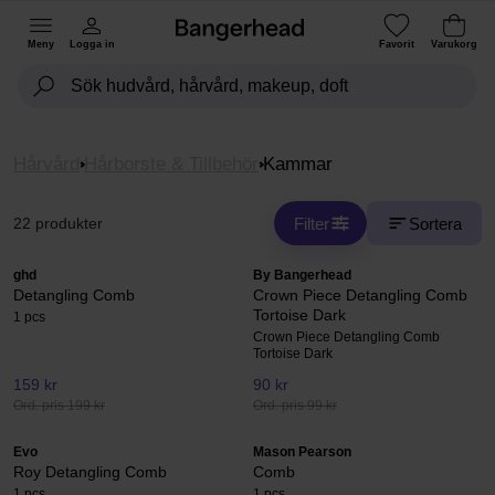
Meny
Logga in
Favorit
Varukorg
Hårvård
Hårborste & Tillbehör
Kammar
Filter
Sortera
22 produkter
ghd
By Bangerhead
Detangling Comb
Crown Piece Detangling Comb
Tortoise Dark
1 pcs
Crown Piece Detangling Comb
Tortoise Dark
159 kr
90 kr
Ord. pris 199 kr
Ord. pris 99 kr
Evo
Mason Pearson
Roy Detangling Comb
Comb
1 pcs
1 pcs