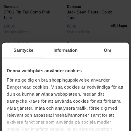
Denman
Denman
DPC1 Pin Tail Comb Pink
Jack Dean Fantail Comb
1 pcs
1 pcs
108 kr
86 kr
Ej i lager
Ord. pris 119 kr
Ord. pris 95 kr
Balmain Hair Couture
Denman
Tail Comb Black And White
DPC6 Rake Comb Black
Samtycke
Information
Om
1 pcs
1 pcs
379 kr
108 kr
Ord. pris 119 kr
Denna webbplats använder cookies
För att ge dig en bra shoppingupplevelse använder
Tweezerman
Balmain Hair Couture
Moustache Scissors with Comb
Colour Comb Black
Bangerhead cookies. Vissa cookies är nödvändiga för att
1 pcs
1 pcs
du ska kunna använda webbplatsen, medan ditt
270 kr
Ej i lager
715 kr
samtycke krävs för att använda cookies för att förbättra
Ord. pris 300 kr
våra tjänster, mäta och analysera trafik, förse dig med
relevant och anpassat innehåll/annonser samt för att
Balmain Hair Couture
Balmain Hair Couture
aktivera funktioner som används på sociala medier
Cutting Comb Black And White
Golden Cutting Comb
media (kan innefatta behandling av personuppgifter).
1 pcs
Golden Cutting Comb