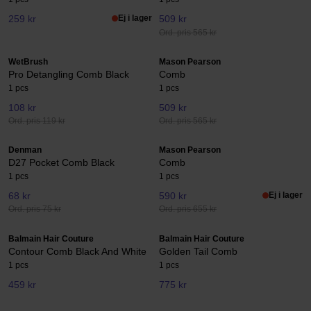
259 kr
Ej i lager
509 kr
Ord. pris 565 kr
WetBrush
Mason Pearson
Pro Detangling Comb Black
Comb
1 pcs
1 pcs
108 kr
509 kr
Ord. pris 119 kr
Ord. pris 565 kr
Denman
Mason Pearson
D27 Pocket Comb Black
Comb
1 pcs
1 pcs
68 kr
590 kr
Ej i lager
Ord. pris 75 kr
Ord. pris 655 kr
Balmain Hair Couture
Balmain Hair Couture
Contour Comb Black And White
Golden Tail Comb
1 pcs
1 pcs
459 kr
775 kr