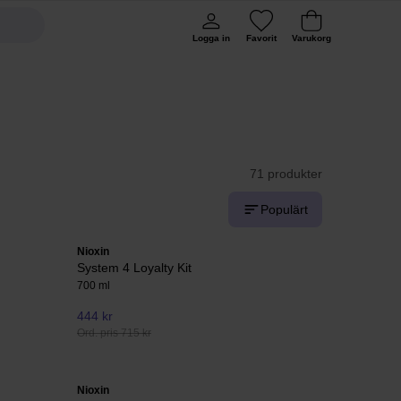
Logga in
Favorit
Varukorg
71 produkter
Populärt
Nioxin
System 4 Loyalty Kit
700 ml
444 kr
Ord. pris 715 kr
Nioxin