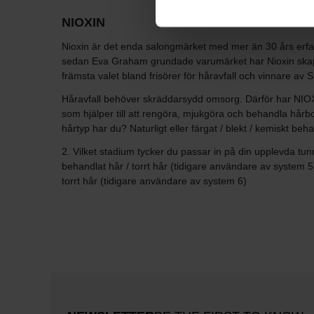
NIOXIN
Nioxin är det enda salongmärket med mer än 30 års erfar
sedan Eva Graham grundade varumärket har Nioxin skapat
främsta valet bland frisörer för håravfall och vinnare av St
Håravfall behöver skräddarsydd omsorg. Därför har NIOXIN
som hjälper till att rengöra, mjukgöra och behandla hårbott
hårtyp har du? Naturligt eller färgat / blekt / kemiskt beha
2. Vilket stadium tycker du passar in på din upplevda tunn
behandlat hår / torrt hår (tidigare användare av system 5)
torrt hår (tidigare användare av system 6)