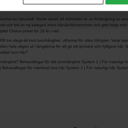
enhet av håravfall. Nioxin anser att hårbotten är en förlängning av an
 och lett en ny kategori inom hårvårdsbranschen och gett hopp och fö
ylist Choice-priset för 15 år i rad.
 tre-stegs-kit mot tunnhårighet, utformat för olika hårtyper. Varje sys
en hela vägen ut i längderna för att ge ett tjockare och fylligare hår. Så 
ndlat/ torrt hår?
hårighet? Behandlingar för lätt tunnhårighet System 1 | För naturligt hå
 Behandlingar för märkbart tunt hår System 2 | För naturligt hår System 