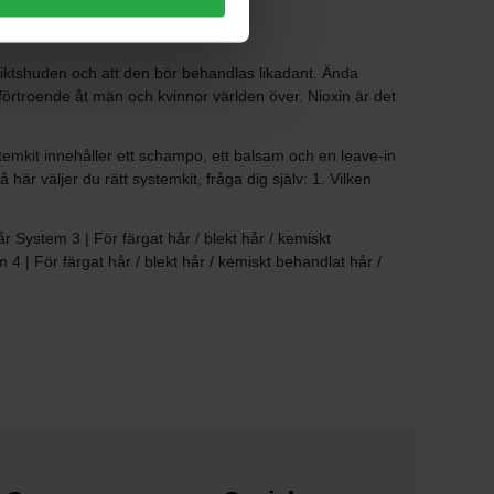
siktshuden och att den bör behandlas likadant. Ända
rtroende åt män och kvinnor världen över. Nioxin är det
temkit innehåller ett schampo, ett balsam och en leave-in
här väljer du rätt systemkit, fråga dig själv: 1. Vilken
r System 3 | För färgat hår / blekt hår / kemiskt
4 | För färgat hår / blekt hår / kemiskt behandlat hår /