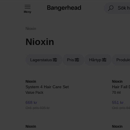
Meny
Nioxin
Nioxin
Lagerstatus
Pris
Hårtyp
Produk
Nioxin
Nioxin
System 4 Hair Care Set
Hair Fall
Value Pack
70 ml
668 kr
551 kr
Ord. pris 835 kr
Ord. pris 8
Nioxin
Nioxin