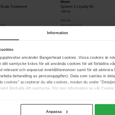
Nioxin
 Scalp Treatment
System 1 Loyalty Kit
700 ml
644 kr
19 kr
Ord. pris 715 kr
Information
Nioxin
covery™ Kit
Night Density Rescue Serum
cookies
70 ml
ngupplevelse använder Bangerhead cookies. Vissa cookies är nöd
556 kr
itt samtycke krävs för att använda cookies för att förbättra vår
49 kr
Ord. pris 849 kr
med relevant och anpassat innehåll/annonser samt för att aktiver
nefatta behandling av personuppgifter). Data som samlas in del
alla cookies" accepterar du alla cookies, medan du under "Detal
Sida 1 av 3
Nästa
elst återkalla ditt samtycke. För mer information se vår Cookie
Visa fler
Anpassa