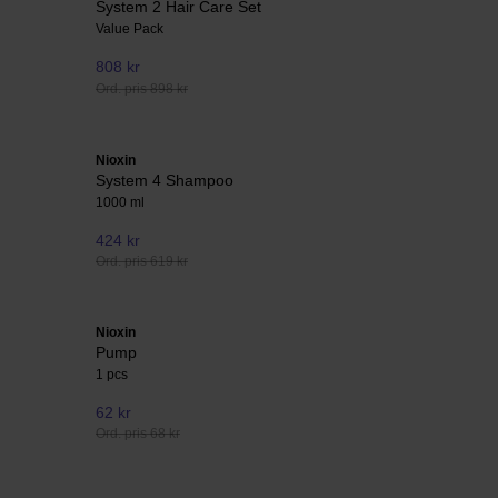
System 2 Hair Care Set
Value Pack
808 kr
Ord. pris 898 kr
Nioxin
System 4 Shampoo
1000 ml
424 kr
Ord. pris 619 kr
Nioxin
Pump
1 pcs
62 kr
Ord. pris 68 kr