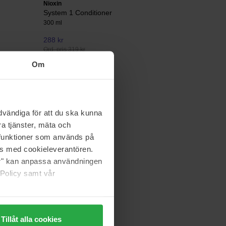
Nioxin
System 1 Conditioner
300 ml
288 kr
Ord. pris 319 kr
Om
Nioxin
System 3 Trial Kit
340 ml
vändiga för att du ska kunna
540 kr
a tjänster, mäta och
Ord. pris 599 kr
a funktioner som används på
as med cookieleverantören.
jer" kan anpassa användningen
 Policy samt vår
Tillåt alla cookies