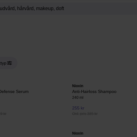
ttyp
Nioxin
 Defense Serum
Anti-Hairloss Shampoo
240 ml
255 kr
49 kr
Ord. pris 385 kr
Nioxin