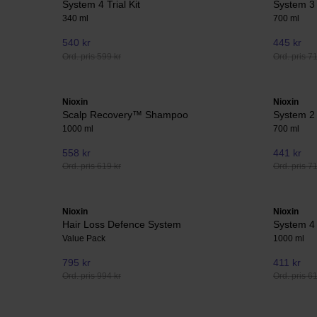
System 4 Trial Kit
System 3 
340 ml
700 ml
540 kr
445 kr
Ord. pris 599 kr
Ord. pris 7
Nioxin
Nioxin
Scalp Recovery™ Shampoo
System 2 
1000 ml
700 ml
558 kr
441 kr
Ord. pris 619 kr
Ord. pris 7
Nioxin
Nioxin
Hair Loss Defence System
System 4 
Value Pack
1000 ml
795 kr
411 kr
Ord. pris 994 kr
Ord. pris 6