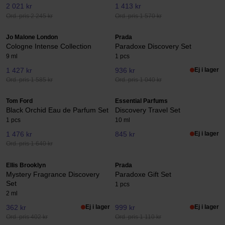
2 021 kr
1 413 kr
Ord. pris 2 245 kr
Ord. pris 1 570 kr
Jo Malone London
Prada
Cologne Intense Collection
Paradoxe Discovery Set
9 ml
1 pcs
1 427 kr
936 kr
Ej i lager
Ord. pris 1 585 kr
Ord. pris 1 040 kr
Tom Ford
Essential Parfums
Black Orchid Eau de Parfum Set
Discovery Travel Set
1 pcs
10 ml
1 476 kr
845 kr
Ej i lager
Ord. pris 1 640 kr
Ellis Brooklyn
Prada
Mystery Fragrance Discovery
Paradoxe Gift Set
Set
1 pcs
2 ml
362 kr
Ej i lager
999 kr
Ej i lager
Ord. pris 402 kr
Ord. pris 1 110 kr