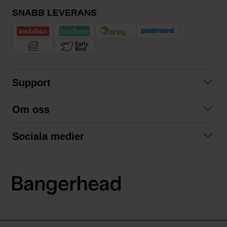
SNABB LEVERANS
Support
Kontakta oss
Om oss
Frågor och svar
Om oss
Köpvillkor
Sociala medier
Samarbeta med oss
Returer & ångrat köp
Facebook
Hållbarhet och miljö
Integritetspolicy
Instagram
Våra varumärken
LinkedIn
Våra fraktalternativ
Boka tid på Bangerhead studio