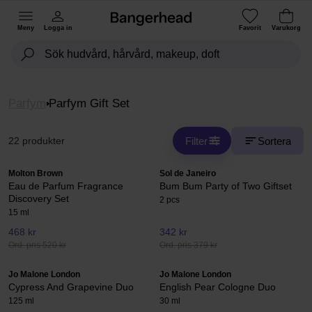
Meny
Logga in
Favorit
Varukorg
Parfym
Parfym Gift Set
Filter
Sortera
22 produkter
Molton Brown
Sol de Janeiro
Eau de Parfum Fragrance
Bum Bum Party of Two Giftset
Discovery Set
2 pcs
15 ml
468 kr
342 kr
Ord. pris 520 kr
Ord. pris 379 kr
Jo Malone London
Jo Malone London
Cypress And Grapevine Duo
English Pear Cologne Duo
125 ml
30 ml