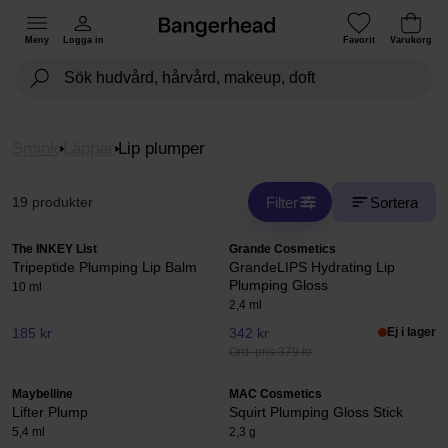
Meny
Logga in
Favorit
Varukorg
Smink
Läppar
Lip plumper
Filter
Sortera
19 produkter
The INKEY List
Grande Cosmetics
Tripeptide Plumping Lip Balm
GrandeLIPS Hydrating Lip
Plumping Gloss
10 ml
2,4 ml
185 kr
342 kr
Ej i lager
Ord. pris 379 kr
Maybelline
MAC Cosmetics
Lifter Plump
Squirt Plumping Gloss Stick
5,4 ml
2,3 g