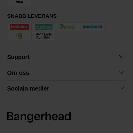
SNABB LEVERANS
Support
Kontakta oss
Om oss
Frågor och svar
Om oss
Köpvillkor
Sociala medier
Samarbeta med oss
Returer & ångrat köp
Facebook
Hållbarhet och miljö
Integritetspolicy
Instagram
Våra varumärken
LinkedIn
Våra fraktalternativ
Boka tid på Bangerhead studio