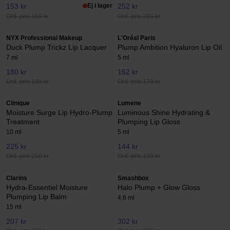
153 kr
Ej i lager
252 kr
Ord. pris 169 kr
Ord. pris 280 kr
NYX Professional Makeup
L'Oréal Paris
Duck Plump Trickz Lip Lacquer
Plump Ambition Hyaluron Lip Oil
7 ml
5 ml
180 kr
162 kr
Ord. pris 199 kr
Ord. pris 179 kr
Clinique
Lumene
Moisture Surge Lip Hydro-Plump
Luminous Shine Hydrating &
Treatment
Plumping Lip Gloss
10 ml
5 ml
225 kr
144 kr
Ord. pris 250 kr
Ord. pris 159 kr
Clarins
Smashbox
Hydra-Essentiel Moisture
Halo Plump + Glow Gloss
Plumping Lip Balm
4,6 ml
15 ml
207 kr
302 kr