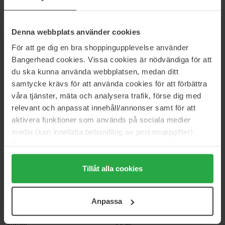
Thickener
2 ml
Grande Primer Lengthener &
Thickener
Denna webbplats använder cookies
1 170 kr
Ej i lager
342 kr
Ej i lager
För att ge dig en bra shoppingupplevelse använder
Ord. pris 1 299 kr
Ord. pris 379 kr
Bangerhead cookies. Vissa cookies är nödvändiga för att
Augustinus Bader
jane iredale
du ska kunna använda webbplatsen, medan ditt
The Eyebrow & Lash Enhancing
Lash Extender & Conditioner
samtycke krävs för att använda cookies för att förbättra
Serum
9 g
våra tjänster, mäta och analysera trafik, förse dig med
8 ml
relevant och anpassat innehåll/annonser samt för att
1 337 kr
203 kr
aktivera funktioner som används på sociala medier
Ord. pris 1 485 kr
Ord. pris 225 kr
media (kan innefatta behandling av personuppgifter).
Embryolisse
Browgame Cosmetics
Data som samlas in delas med cookieleverantören.
Lashes & Brow Booster
Eyelash Enhancing Serum
Genom att trycka på "Tillåt alla cookies" accepterar du
6,5 ml
3 ml
alla cookies, medan du under "Detaljer" kan anpassa
Tillåt alla cookies
306 kr
441 kr
användningen av cookies. Du kan när som helst återkalla
Ord. pris 340 kr
Ord. pris 489 kr
ditt samtycke. För mer information se vår Cookie Policy
Anpassa
samt vår Integritetspolicy.
Lumene
Olaplex
Overnight Care Lash & Eyebrow
LASHBOND Building Serum
Serum