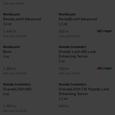
Ord. pris 499 kr
RevitaLash
RevitaLash
RevitaLash® Advanced
RevitaBrow® Advanced
3.5 ml
1,5 ml
1 440 kr
810 kr
Ej i lager
Ord. pris 1 599 kr
Ord. pris 899 kr
RevitaLash
Grande Cosmetics
Brow
Grande Lash-MD Lash
Enhancing Serum
3 ml
2 ml
1 350 kr
418 kr
Ej i lager
Ord. pris 1 499 kr
Ord. pris 829 kr
Grande Cosmetics
Grande Cosmetics
GrandeLASH-MD
GrandeLASH-TM Peptide Lash
Enhancing Serum
4 ml
1,5 ml
1 350 kr
449 kr
Ord. pris 1 499 kr