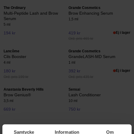
The Ordinary
Grande Cosmetics
Multi-Peptide Lash and Brow
Brow Enhancing Serum
Serum
1,5 ml
5 ml
194 kr
419 kr
Ej i lager
Ord. pris 465 kr
Lancôme
Grande Cosmetics
Cils Booster
GrandeLASH-MD Serum
4 ml
1 ml
180 kr
392 kr
Ej i lager
Ord. pris 199 kr
Ord. pris 435 kr
Anastasia Beverly Hills
Sensai
Brow Genius®
Lash Conditioner
3,5 ml
10 ml
669 kr
750 kr
RevitaLash
Grande Cosmetics
Samtycke
Information
Om
Advanced Sensitive
Grande Primer Lengthener &