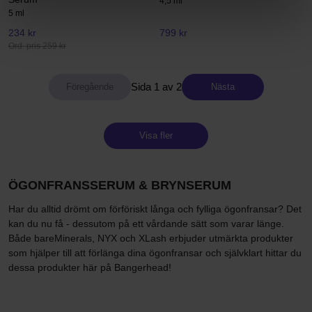
4,5 ml
5 ml
234 kr
799 kr
Ord. pris 259 kr
Sida 1 av 2
Nästa
Visa fler
ÖGONFRANSSERUM & BRYNSERUM
Har du alltid drömt om förföriskt långa och fylliga ögonfransar? Det
kan du nu få - dessutom på ett vårdande sätt som varar länge.
Både bareMinerals, NYX och XLash erbjuder utmärkta produkter
som hjälper till att förlänga dina ögonfransar och självklart hittar du
dessa produkter här på Bangerhead!