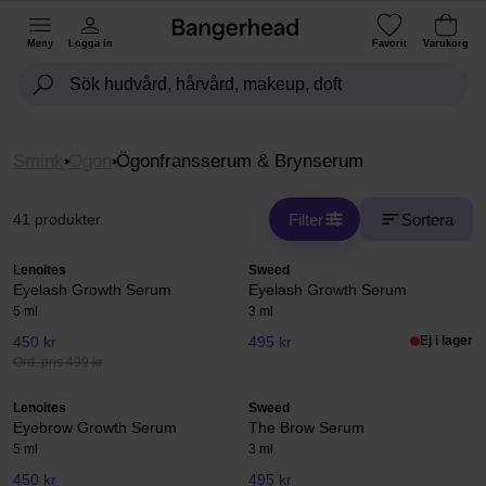
Meny
Logga in
Favorit
Varukorg
Smink
Ögon
Ögonfransserum & Brynserum
Filter
Sortera
41 produkter
Lenoites
Sweed
Eyelash Growth Serum
Eyelash Growth Serum
5 ml
3 ml
450 kr
495 kr
Ej i lager
Ord. pris 499 kr
Lenoites
Sweed
Eyebrow Growth Serum
The Brow Serum
5 ml
3 ml
450 kr
495 kr