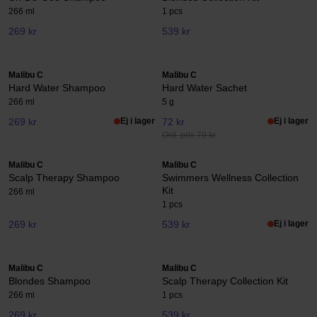
266 ml
1 pcs
269 kr
539 kr
Malibu C
Malibu C
Hard Water Shampoo
Hard Water Sachet
266 ml
5 g
269 kr
Ej i lager
72 kr
Ej i lager
Ord. pris 79 kr
Malibu C
Malibu C
Scalp Therapy Shampoo
Swimmers Wellness Collection
Kit
266 ml
1 pcs
269 kr
539 kr
Ej i lager
Malibu C
Malibu C
Blondes Shampoo
Scalp Therapy Collection Kit
266 ml
1 pcs
269 kr
539 kr