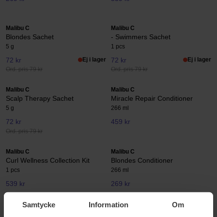
Malibu C
Malibu C
Blondes Sachet
- Swimmers Sachet
5 g
1 pcs
72 kr
Ej i lager
72 kr
Ej i lager
Ord. pris 79 kr
Ord. pris 79 kr
Malibu C
Malibu C
Scalp Therapy Sachet
Miracle Repair Conditioner
5 g
266 ml
72 kr
459 kr
Ord. pris 79 kr
Malibu C
Malibu C
Curl Wellness Collection Kit
Blondes Conditioner
1 pcs
266 ml
539 kr
269 kr
Samtycke
Information
Om
Malibu C
Malibu C