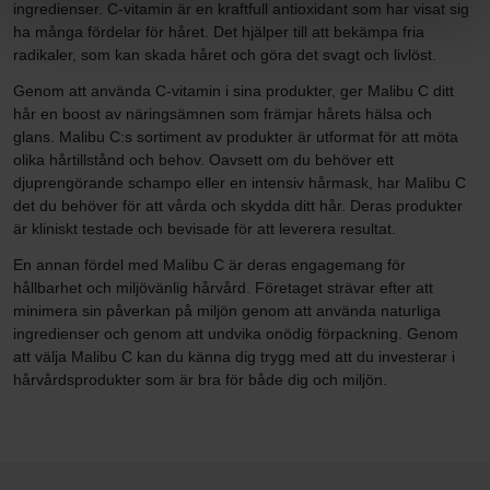
ingredienser. C-vitamin är en kraftfull antioxidant som har visat sig
ha många fördelar för håret. Det hjälper till att bekämpa fria
radikaler, som kan skada håret och göra det svagt och livlöst.
Genom att använda C-vitamin i sina produkter, ger Malibu C ditt
hår en boost av näringsämnen som främjar hårets hälsa och
glans. Malibu C:s sortiment av produkter är utformat för att möta
olika hårtillstånd och behov. Oavsett om du behöver ett
djuprengörande schampo eller en intensiv hårmask, har Malibu C
det du behöver för att vårda och skydda ditt hår. Deras produkter
är kliniskt testade och bevisade för att leverera resultat.
En annan fördel med Malibu C är deras engagemang för
hållbarhet och miljövänlig hårvård. Företaget strävar efter att
minimera sin påverkan på miljön genom att använda naturliga
ingredienser och genom att undvika onödig förpackning. Genom
att välja Malibu C kan du känna dig trygg med att du investerar i
hårvårdsprodukter som är bra för både dig och miljön.