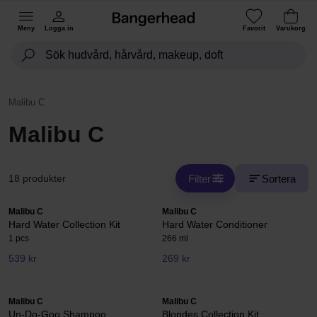
Meny
Logga in
Favorit
Varukorg
Malibu C
Malibu C
Filter
Sortera
18 produkter
Malibu C
Malibu C
Hard Water Collection Kit
Hard Water Conditioner
1 pcs
266 ml
539 kr
269 kr
Malibu C
Malibu C
Un-Do-Goo Shampoo
Blondes Collection Kit