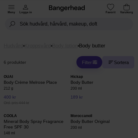
Meny
Logga in
Favorit
Varukorg
Hudvård
Kroppsvård
Body lotion
Body butter
Filter
Sortera
6 produkter
OUAI
Hickap
Body Crème Melrose Place
Body Butter
212 g
200 ml
400 kr
189 kr
Ord. pris 444 kr
COOLA
Moroccanoil
Mineral Body Spray Fragrance
Body Butter Original
Free SPF 30
200 ml
148 ml