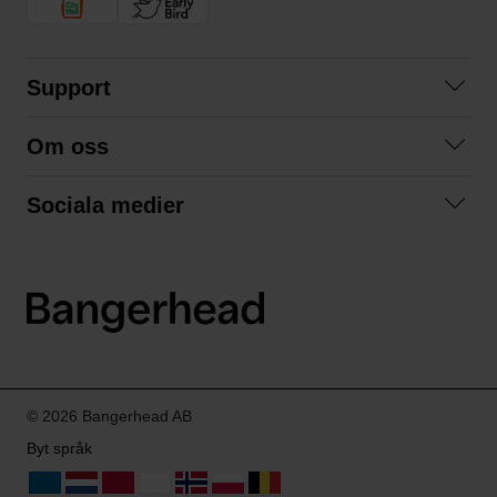
Support
Kontakta oss
Om oss
Frågor och svar
Om oss
Köpvillkor
Sociala medier
Samarbeta med oss
Returer & ångrat köp
Facebook
Hållbarhet och miljö
Integritetspolicy
Instagram
Våra varumärken
LinkedIn
Våra fraktalternativ
Boka tid på Bangerhead studio
© 2026 Bangerhead AB
Byt språk