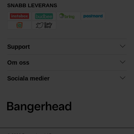
SNABB LEVERANS
Support
Kontakta oss
Om oss
Frågor och svar
Om oss
Köpvillkor
Sociala medier
Samarbeta med oss
Returer & ångrat köp
Facebook
Hållbarhet och miljö
Integritetspolicy
Instagram
Våra varumärken
LinkedIn
Våra fraktalternativ
Boka tid på Bangerhead studio