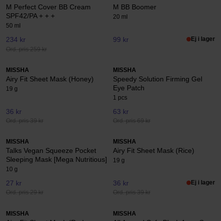
M Perfect Cover BB Cream
M BB Boomer
SPF42/PA + + +
20 ml
50 ml
234 kr
99 kr
Ej i lager
Ord. pris 259 kr
MISSHA
MISSHA
Airy Fit Sheet Mask (Honey)
Speedy Solution Firming Gel
Eye Patch
19 g
1 pcs
36 kr
63 kr
Ord. pris 39 kr
Ord. pris 69 kr
MISSHA
MISSHA
Talks Vegan Squeeze Pocket
Airy Fit Sheet Mask (Rice)
Sleeping Mask [Mega Nutritious]
19 g
10 g
27 kr
36 kr
Ej i lager
Ord. pris 29 kr
Ord. pris 39 kr
MISSHA
MISSHA