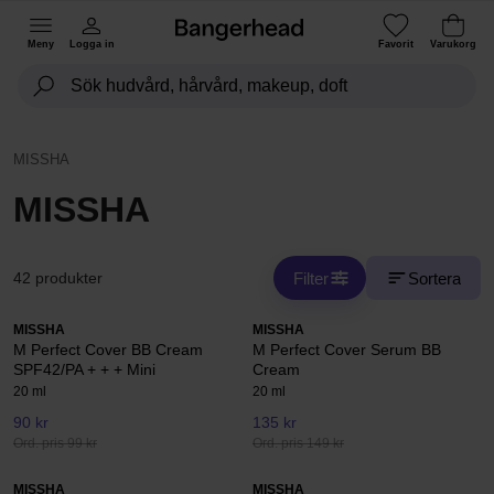
Meny
Logga in
Favorit
Varukorg
MISSHA
MISSHA
Filter
Sortera
42 produkter
MISSHA
MISSHA
M Perfect Cover BB Cream
M Perfect Cover Serum BB
SPF42/PA + + + Mini
Cream
20 ml
20 ml
90 kr
135 kr
Ord. pris 99 kr
Ord. pris 149 kr
MISSHA
MISSHA