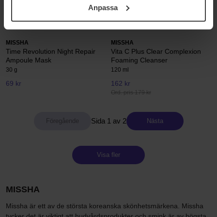
Anpassa
samt vår Integritetspolicy.
432 kr
27 kr
Ord. pris 479 kr
Ord. pris 29 kr
MISSHA
MISSHA
Time Revolution Night Repair
Vita C Plus Clear Complexion
Ampoule Mask
Foaming Cleanser
30 g
120 ml
69 kr
162 kr
Ord. pris 179 kr
Sida 1 av 2
Nästa
Visa fler
MISSHA
Missha är ett av de största koreanska skönhetsmärkena. Missha
tycker det är viktigt att hudvårdsprodukter och smink är av högsta