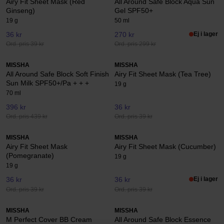
Airy Fit Sheet Mask (Red
All Around Safe Block Aqua Sun
Ginseng)
Gel SPF50+
19 g
50 ml
36 kr
270 kr
Ej i lager
Ord. pris 39 kr
Ord. pris 299 kr
MISSHA
MISSHA
All Around Safe Block Soft Finish
Airy Fit Sheet Mask (Tea Tree)
Sun Milk SPF50+/Pa + + +
19 g
70 ml
396 kr
36 kr
Ord. pris 439 kr
Ord. pris 39 kr
MISSHA
MISSHA
Airy Fit Sheet Mask
Airy Fit Sheet Mask (Cucumber)
(Pomegranate)
19 g
19 g
36 kr
36 kr
Ej i lager
Ord. pris 39 kr
Ord. pris 39 kr
MISSHA
MISSHA
M Perfect Cover BB Cream
All Around Safe Block Essence