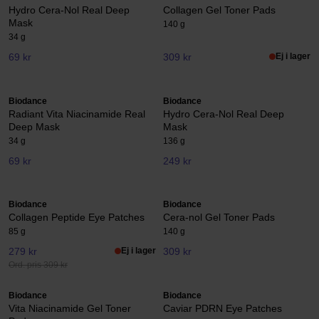
Hydro Cera-Nol Real Deep
Collagen Gel Toner Pads
Mask
140 g
34 g
69 kr
309 kr
Ej i lager
Biodance
Biodance
Radiant Vita Niacinamide Real
Hydro Cera-Nol Real Deep
Deep Mask
Mask
34 g
136 g
69 kr
249 kr
Biodance
Biodance
Collagen Peptide Eye Patches
Cera-nol Gel Toner Pads
85 g
140 g
279 kr
Ej i lager
309 kr
Ord. pris 309 kr
Biodance
Biodance
Vita Niacinamide Gel Toner
Caviar PDRN Eye Patches