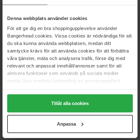
50 ml
50 ml
198 kr
Ej i lager
549 kr
Ord. pris 219 kr
Denna webbplats använder cookies
För att ge dig en bra shoppingupplevelse använder
Biodance
Biodance
Bangerhead cookies. Vissa cookies är nödvändiga för att
Skin-Glow Essence Cream
Pore Tightening Collagen Cream
50 ml
50 ml
du ska kunna använda webbplatsen, medan ditt
samtycke krävs för att använda cookies för att förbättra
469 kr
519 kr
våra tjänster, mäta och analysera trafik, förse dig med
relevant och anpassat innehåll/annonser samt för att
Biodance
Biodance
aktivera funktioner som används på sociala medier
Skin Refining Mild Pha Toner
Skin Glow Vital Ampoule
media (kan innefatta behandling av personuppgifter).
150 ml
50 ml
Data som samlas in delas med cookieleverantören.
249 kr
549 kr
Genom att trycka på "Tillåt alla cookies" accepterar du
alla cookies, medan du under "Detaljer" kan anpassa
Tillåt alla cookies
Biodance
Biodance
användningen av cookies. Du kan när som helst återkalla
Sea Kelp Gel Toner Pads
Micro Dual Serum Toner
ditt samtycke. För mer information se vår Cookie Policy
60 pcs
150 ml
Anpassa
samt vår Integritetspolicy.
309 kr
249 kr