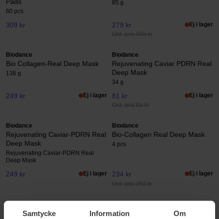
Pads
85 g
60 pcs
309 kr
279 kr
Ej i lager
Ord. pris 309 kr
Biodance
Biodance
Bio Collagen-Real Deep Mask
Rejuvenating Caviar PDRN Real
Deep Mask
136 g
34 g
249 kr
Ej i lager
81 kr
Ej i lager
Ord. pris 89 kr
Biodance
Biodance
Rejuvenating Caviar-PDRN Real
Bio-Collagen Real Deep Mask
Deep Mask
4 pcs
Rejuvenating Caviar-PDRN Real
Deep Mask
249 kr
Ej i lager
234 kr
Ej i lager
Ord. pris 259 kr
Biodance
Biodance
Caviar PDRN Jelly Serum Mist
Hydro Cera-Nol Ampoule
Samtycke
Information
Om