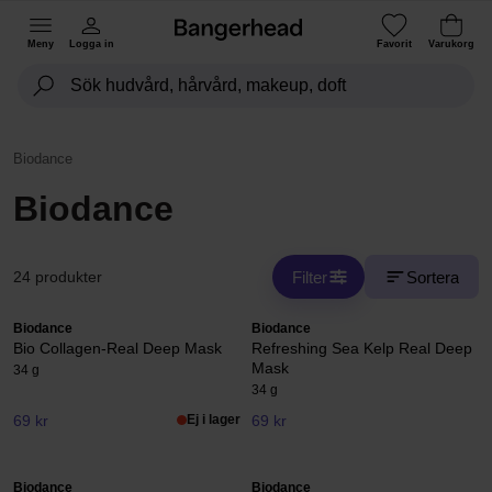
Meny
Logga in
Favorit
Varukorg
Biodance
Biodance
Filter
Sortera
24 produkter
Biodance
Biodance
Bio Collagen-Real Deep Mask
Refreshing Sea Kelp Real Deep
Mask
34 g
34 g
69 kr
Ej i lager
69 kr
Biodance
Biodance