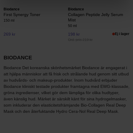
Biodance
Biodance
First Synergy Toner
Collagen Peptide Jelly Serum
Mist
150 ml
50 ml
269 kr
198 kr
Ej i lager
Ord. pris 219 kr
BIODANCE
Biodance Det koreanska skönhetsmärket Biodance är engagerat i
att hjälpa människor att få frisk och strålande hud genom sitt utbud
av hudvårds- och makeup-produkter. Inom hudvård erbjuder
Biodance kliniskt testade produkter framtagna med EWG-klassade,
gröna ingredienser, vilket gör dem lämpliga för olika hudtyper,
även känslig hud. Märket är särskilt känt för sina hydrogelmasker,
som inkluderar den elasticitetsfrämjande Bio-Collagen Real Deep
Mask och den återfuktande Hydro Cera-Nol Real Deep Mask.