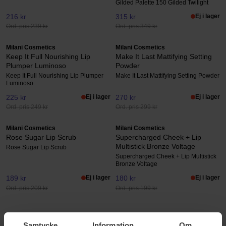
Gilded Palette 150 Gilded Twilight
216 kr
315 kr
Ej i lager
Ord. pris 239 kr
Ord. pris 349 kr
Milani Cosmetics
Milani Cosmetics
Keep It Full Nourishing Lip
Make It Last Mattifying Setting
Plumper Luminoso
Powder
Keep It Full Nourishing Lip Plumper
Make It Last Mattifying Setting Powder
Luminoso
225 kr
Ej i lager
270 kr
Ej i lager
Ord. pris 249 kr
Ord. pris 299 kr
Milani Cosmetics
Milani Cosmetics
Rose Sugar Lip Scrub
Supercharged Cheek + Lip
Multistick Bronze Voltage
Rose Sugar Lip Scrub
Supercharged Cheek + Lip Multistick
Bronze Voltage
189 kr
Ej i lager
180 kr
Ej i lager
Ord. pris 209 kr
Ord. pris 199 kr
MILANI COSMETICS
Samtycke
Information
Om