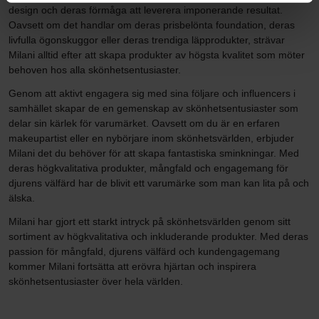
design och deras förmåga att leverera imponerande resultat.
Oavsett om det handlar om deras prisbelönta foundation, deras
livfulla ögonskuggor eller deras trendiga läpprodukter, strävar
Milani alltid efter att skapa produkter av högsta kvalitet som möter
behoven hos alla skönhetsentusiaster.
Genom att aktivt engagera sig med sina följare och influencers i
samhället skapar de en gemenskap av skönhetsentusiaster som
delar sin kärlek för varumärket. Oavsett om du är en erfaren
makeupartist eller en nybörjare inom skönhetsvärlden, erbjuder
Milani det du behöver för att skapa fantastiska sminkningar. Med
deras högkvalitativa produkter, mångfald och engagemang för
djurens välfärd har de blivit ett varumärke som man kan lita på och
älska.
Milani har gjort ett starkt intryck på skönhetsvärlden genom sitt
sortiment av högkvalitativa och inkluderande produkter. Med deras
passion för mångfald, djurens välfärd och kundengagemang
kommer Milani fortsätta att erövra hjärtan och inspirera
skönhetsentusiaster över hela världen.