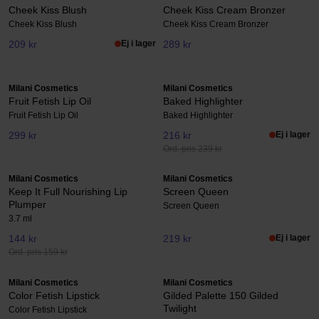
Cheek Kiss Blush
Cheek Kiss Cream Bronzer
Cheek Kiss Blush
Cheek Kiss Cream Bronzer
209 kr
Ej i lager
289 kr
Milani Cosmetics
Milani Cosmetics
Fruit Fetish Lip Oil
Baked Highlighter
Fruit Fetish Lip Oil
Baked Highlighter
299 kr
216 kr
Ej i lager
Ord. pris 239 kr
Milani Cosmetics
Milani Cosmetics
Keep It Full Nourishing Lip
Screen Queen
Plumper
Screen Queen
3.7 ml
144 kr
219 kr
Ej i lager
Ord. pris 159 kr
Milani Cosmetics
Milani Cosmetics
Color Fetish Lipstick
Gilded Palette 150 Gilded
Twilight
Color Fetish Lipstick