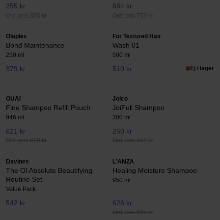
255 kr
684 kr
Ord. pris 385 kr
Ord. pris 759 kr
Olaplex
For Textured Hair
Bond Maintenance
Wash 01
250 ml
500 ml
379 kr
510 kr
Ej i lager
OUAI
Joico
Fine Shampoo Refill Pouch
JoiFull Shampoo
946 ml
300 ml
621 kr
260 kr
Ord. pris 690 kr
Ord. pris 345 kr
Davines
L'ANZA
The OI Absolute Beautifying
Healing Moisture Shampoo
Routine Set
950 ml
Value Pack
542 kr
626 kr
Ord. pris 695 kr