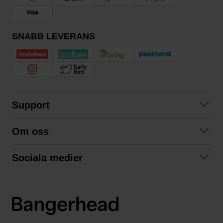
SNABB LEVERANS
Support
Kontakta oss
Om oss
Frågor och svar
Om oss
Köpvillkor
Sociala medier
Samarbeta med oss
Returer & ångrat köp
Facebook
Hållbarhet och miljö
Integritetspolicy
Instagram
Våra varumärken
LinkedIn
Våra fraktalternativ