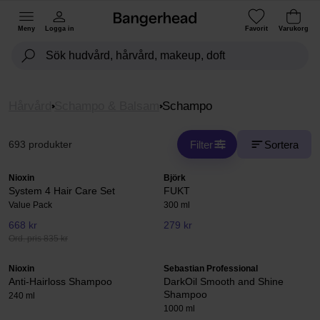
Meny
Logga in
Favorit
Varukorg
Hårvård
Schampo & Balsam
Schampo
Filter
Sortera
693 produkter
Nioxin
Björk
System 4 Hair Care Set
FUKT
Value Pack
300 ml
668 kr
279 kr
Ord. pris 835 kr
Nioxin
Sebastian Professional
Anti-Hairloss Shampoo
DarkOil Smooth and Shine
Shampoo
240 ml
1000 ml