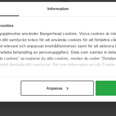
1 pcs
Information
293 kr
Ord. pris 325 kr
cookies
ssional Makeup
Sweed
ngupplevelse använder Bangerhead cookies. Vissa cookies är nöd
 Lip Pencil
Lip Liner - Lydia Millen
itt samtycke krävs för att använda cookies för att förbättra vår
1,2 g
med relevant och anpassat innehåll/annonser samt för att aktiver
255 kr
nefatta behandling av personuppgifter). Data som samlas in del
29 kr
alla cookies" accepterar du alla cookies, medan du under "Detal
elst återkalla ditt samtycke. För mer information se vår Cookie
Sida 1 av 3
Nästa
Anpassa
Visa fler