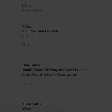
126 kr
Ord. pris 139 kr
Hickap
Mad Precision Lip Pencil
1,1 g
99 kr
Estée Lauder
Double Wear 24H Stay-In-Place Lip Liner
Double Wear 24H Stay-In-Place Lip Liner
350 kr
LH cosmetics
Wood