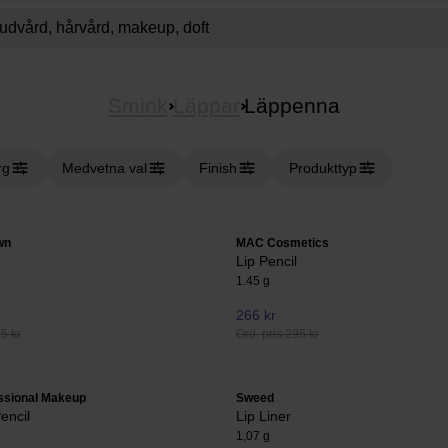
Smink
Läppar
Läppenna
rg
Medvetna val
Finish
Produkttyp
wn
MAC Cosmetics
Lip Pencil
1.45 g
266 kr
25 kr
Ord. pris 295 kr
ssional Makeup
Sweed
encil
Lip Liner
1,07 g