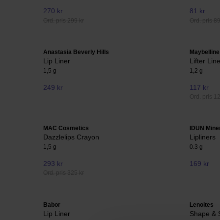
270 kr
81 kr
Ord. pris 299 kr
Ord. pris 89
Anastasia Beverly Hills
Maybelline
Lip Liner
Lifter Lin
1,5 g
1,2 g
249 kr
117 kr
Ord. pris 1
MAC Cosmetics
IDUN Mine
Dazzlelips Crayon
Lipliners
1,5 g
0.3 g
293 kr
169 kr
Ord. pris 325 kr
Babor
Lenoites
Lip Liner
Shape & S