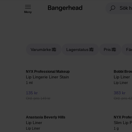
Meny
Varumärke
Lagerstatus
Pris
Fä
NYX Professional Makeup
Bobbi Bro
Lip Lingerie Liner Stain
Lip Liner
1 ml
Lip Liner
135 kr
383 kr
Ord. pris 149 kr
Ord. pris 4
Anastasia Beverly Hills
NYX Profe
Lip Liner
Slim Lip P
Lip Liner
1 g