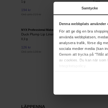
1 g
1 pcs
Samtycke
194 kr
199 kr
Ord. pris 215 kr
Denna webbplats använder 
NYX Professional Makeup
NYX Profe
För att ge dig en bra shoppi
Duck Plump Lip Liner
Line Loud
använda webbplatsen, medan d
0,3 g
1,2 g
analysera trafik, förse dig 
126 kr
117 kr
sociala medier media (kan in
Ord. pris 139 kr
Ord. pris 1
Genom att trycka på "Tillåt 
av cookies. Du kan när som h
Integritetspolicy.
LÄPPENNA