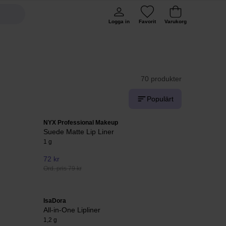
Logga in
Favorit
Varukorg
70 produkter
Populärt
NYX Professional Makeup
Suede Matte Lip Liner
1 g
72 kr
Ord. pris 79 kr
IsaDora
All-in-One Lipliner
1,2 g