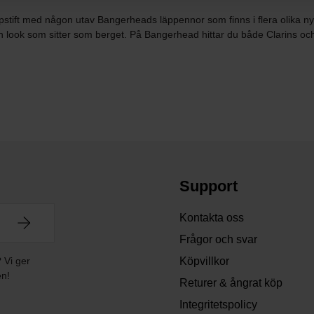
läppstift med någon utav Bangerheads läppennor som finns i flera olik
 en look som sitter som berget. På Bangerhead hittar du både Clarins o
Support
Kontakta oss
Frågor och svar
? Vi ger
Köpvillkor
en!
Returer & ångrat köp
Integritetspolicy