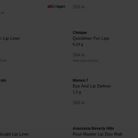
Ej i lager
255 kr
 kr
Clinique
er Lip Liner
Quickliner For Lips
0,24 g
264 kr
29 kr
Ord. pris 310 kr
rals
Manasi 7
Eye And Lip Definer
1,5 g
260 kr
Anastasia Beverly Hills
culpt Lip Liner
Pout Master Lip Duo Malt