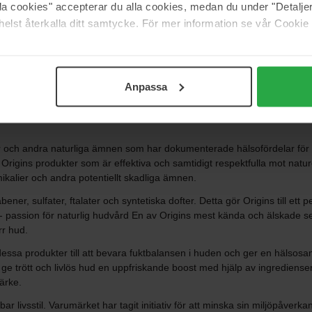
alla cookies" accepterar du alla cookies, medan du under "Detal
Visa fler
elst återkalla ditt samtycke. För mer information se vår Cookie
Anpassa
den genom sin passion för naturliga ingredienser och effektiva result
 är både skonsamma mot huden och miljön. Sedan starten har Origins e
rter och andra naturliga ämnen som har dokumenterade hälsofördelar fö
ins produkter som är effektiva och samtidigt respektfulla mot naturen. 
ikalier och andra potentiellt skadliga ämnen.
ener, sulfater, ftalater och syntetiska dofter. Detta gör Origins till ett p
- passion för naturlig hudvård En av Origins mest kända och älskade ser
rr hud.
sa produkter till att bevara fuktbalansen i huden och ger en hälsosam o
 ge trött och livlös hud en uppfriskande boost med hjälp av ingrediens
ärke.
r livsstil. Varumärket har tagit initiativ för att minska sin miljöpåverk