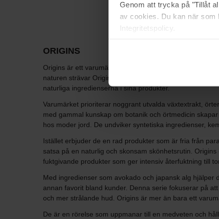
Genom att trycka på "Tillåt 
av cookies. Du kan när som h
Integritetspolicy.
ORIGINS
Origins är ett varumärke som har förvandlat skönhetsvärl
naturen strävar Origins efter att erbjuda produkter som
naturliga ingredienserna i sina produkter.
Varumärket prioriterar noggrant utvalda växtextrakt, ö
med gammal kunskap om botanik och örtmedicin skapar Orig
hos moder jord. De undviker syntetiska ingredienser, kem
Istället erbjuder de en rad produkter som är fria från parab
satsa på en naturlig och skonsam skönhetsrutin. Origins 
fuktgivande produkter som ger intensiv återfuktning till to
Med ingredienser som avokado och japansk alg hjälper des
annan favorit bland kunder. Denna serie fokuserar på att
och mer strålande hud. Origins är mer än bara ett varum
De är en rörelse som uppmanar till en medveten och hållba