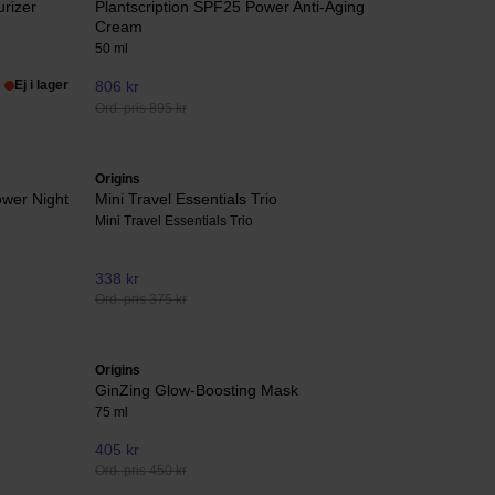
urizer
Plantscription SPF25 Power Anti-Aging
Cream
50 ml
Ej i lager
806 kr
Ord. pris 895 kr
Origins
ower Night
Mini Travel Essentials Trio
Mini Travel Essentials Trio
338 kr
Ord. pris 375 kr
Origins
GinZing Glow-Boosting Mask
75 ml
405 kr
Ord. pris 450 kr