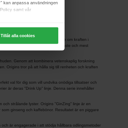
jer" kan anpassa användningen
 Policy samt vår
Tillåt alla cookies
at. Med en grundläggande övertygelse om kraften i
ngagerat sig för att använda de renaste och mest
r huden. Genom att kombinera vetenskaplig forskning
Origins tror på att hålla sig till renheten och kraften
erfekt val för dig som vill undvika onödiga tillsatser och
ier är deras "Drink Up" linje. Denna serie innehåller
ch strålande lyster. Origins "GinZing" linje är en
er som ginseng och kaffebönor. Resultatet är en piggare
an och är engagerade i att stödja hållbara odlingsmetoder