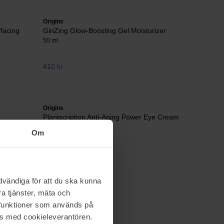
Origins
facing
GinZing Glow-Boosting Gel Moisturizer
50 ml
410 kr
Origins
Plantscription Anti-Aging Power Eye Cream
15 ml
Om
Ej i lager
626 kr
Ord. pris 695 kr
vändiga för att du ska kunna
a tjänster, mäta och
a funktioner som används på
as med cookieleverantören.