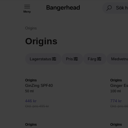
Meny
Origins
Origins
Lagerstatus
Pris
Färg
Medvetna
Origins
Origins
GinZing SPF40
Ginger E
50 ml
100 ml
446 kr
774 kr
Ord. pris 495 kr
Ord. pris 8
Origins
Origins