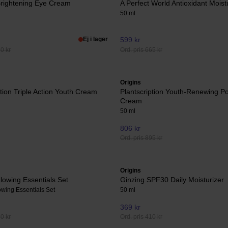
Brightening Eye Cream
A Perfect World Antioxidant Moist
50 ml
Ej i lager
599 kr
10 kr
Ord. pris 665 kr
Origins
ption Triple Action Youth Cream
Plantscription Youth-Renewing P
Cream
50 ml
806 kr
Ord. pris 895 kr
Origins
lowing Essentials Set
Ginzing SPF30 Daily Moisturizer
owing Essentials Set
50 ml
369 kr
80 kr
Ord. pris 410 kr