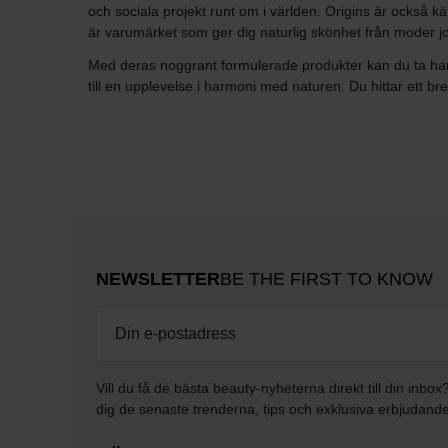
och sociala projekt runt om i världen. Origins är också k
är varumärket som ger dig naturlig skönhet från moder jo
Med deras noggrant formulerade produkter kan du ta hand o
till en upplevelse i harmoni med naturen. Du hittar ett b
NEWSLETTER
BE THE FIRST TO KNOW
Vill du få de bästa beauty-nyheterna direkt till din inbox
dig de senaste trenderna, tips och exklusiva erbjudand