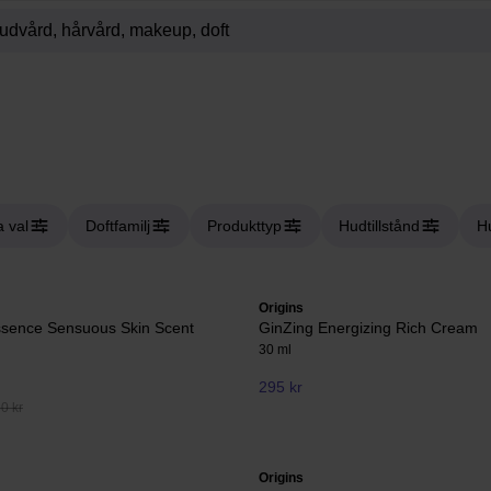
 val
Doftfamilj
Produkttyp
Hudtillstånd
H
Origins
ssence Sensuous Skin Scent
GinZing Energizing Rich Cream
30 ml
295 kr
60 kr
Origins