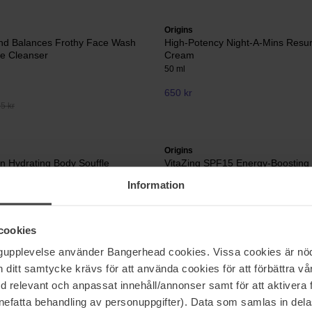
Origins
nd Balances Frothy Face Wash
High-Potency Night-A-Mins Resur
ze Cleanser
Cream
50 ml
650 kr
55 kr
Origins
on Hydrating Body Souffle
VitaZing SPF15 Energy-Boosting
Moisturizing Face Cream
Information
50 ml
446 kr
45 kr
Ord. pris 495 kr
cookies
ngupplevelse använder Bangerhead cookies. Vissa cookies är nöd
itt samtycke krävs för att använda cookies för att förbättra vår
Sida 1 av 4
Nästa
med relevant och anpassat innehåll/annonser samt för att aktiver
nefatta behandling av personuppgifter). Data som samlas in del