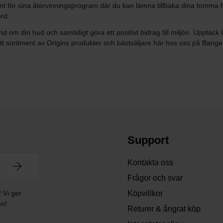
änt för sina återvinningsprogram där du kan lämna tillbaka dina tomma fö
rd.
m din hud och samtidigt göra ett positivt bidrag till miljön. Upptäck O
rett sortiment av Origins produkter och bästsäljare här hos oss på Bang
Support
Kontakta oss
Frågor och svar
? Vi ger
Köpvillkor
en!
Returer & ångrat köp