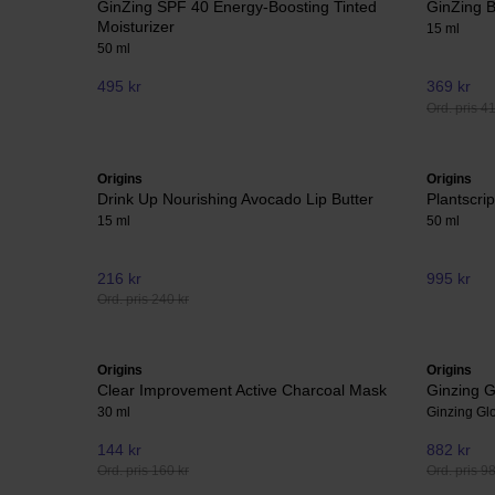
GinZing SPF 40 Energy-Boosting Tinted
GinZing 
Moisturizer
15 ml
50 ml
495 kr
369 kr
Ord. pris 4
Origins
Origins
Drink Up Nourishing Avocado Lip Butter
Plantscri
15 ml
50 ml
216 kr
995 kr
Ord. pris 240 kr
Origins
Origins
Clear Improvement Active Charcoal Mask
Ginzing G
30 ml
Ginzing Gl
144 kr
882 kr
Ord. pris 160 kr
Ord. pris 9