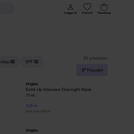
Logga in
Favorit
Varukorg
90 produkter
udtyp
SPF
Populärt
Origins
Drink Up Intensive Overnight Mask
75 ml
315 kr
Ord. pris 350 kr
Origins