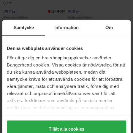
80 ml
297 kr
Ej i lager
806 kr
Ord. pris 329 kr
Ord. pris 895 kr
Samtycke
Information
Om
Heliocare
Bronza
A-R Emulsion SPF50+
Bronzing Mousse
50 ml
200 ml
Denna webbplats använder cookies
435 kr
288 kr
Ord. pris 319 kr
För att ge dig en bra shoppingupplevelse använder
Bangerhead cookies. Vissa cookies är nödvändiga för att
Elemis
EVY Technology
du ska kunna använda webbplatsen, medan ditt
Pro-Collagen Marine Cream
Daily Tan Activator
SPF30
samtycke krävs för att använda cookies för att förbättra
150 ml
50 ml
våra tjänster, mäta och analysera trafik, förse dig med
1 679 kr
Ej i lager
234 kr
Ej i lager
relevant och anpassat innehåll/annonser samt för att
Ord. pris 259 kr
aktivera funktioner som används på sociala medier
media (kan innefatta behandling av personuppgifter).
Beauty of Joseon
SKIN1004
Data som samlas in delas med cookieleverantören.
Daily Tinted Fluid Sunscreen
Madagascar Centella
Genom att trycka på "Tillåt alla cookies" accepterar du
Broad Spectrum SPF 30 PA +++
50 ml
50 ml
alla cookies, medan du under "Detaljer" kan anpassa
Tillåt alla cookies