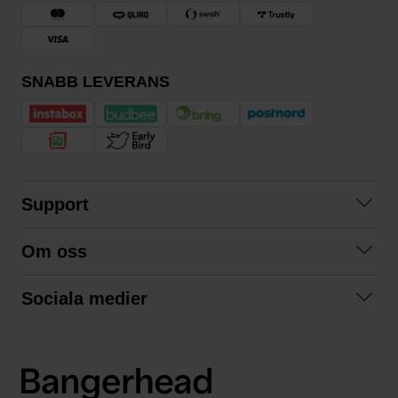
SNABB LEVERANS
Support
Kontakta oss
Om oss
Frågor och svar
Om oss
Köpvillkor
Sociala medier
Samarbeta med oss
Returer & ångrat köp
Facebook
Hållbarhet och miljö
Integritetspolicy
Instagram
Våra varumärken
LinkedIn
Våra fraktalternativ