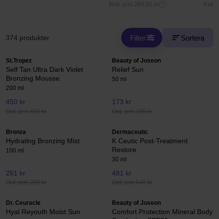
Rek. pris 289,00 kr
Rek. 
Filter
Sortera
374 produkter
St.Tropez
Beauty of Joseon
Self Tan Ultra Dark Violet
Relief Sun
Bronzing Mousse
50 ml
200 ml
450 kr
173 kr
Ord. pris 499 kr
Ord. pris 249 kr
Bronza
Dermaceutic
Hydrating Bronzing Mist
K Ceutic Post-Treatment
Restore
100 ml
30 ml
261 kr
481 kr
Ord. pris 289 kr
Ord. pris 645 kr
Dr. Ceuracle
Beauty of Joseon
Hyal Reyouth Moist Sun
Comfort Protection Mineral Body