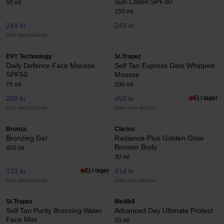
Sun Lotion SPF30
50 ml
150 ml
244 kr
249 kr
Ord. pris 349 kr
EVY Technology
St.Tropez
Daily Defence Face Mousse
Self Tan Express Dark Whipped
SPF50
Mousse
75 ml
200 ml
200 kr
450 kr
Ej i lager
Ord. pris 269 kr
Ord. pris 499 kr
Bronza
Clarins
Bronzing Gel
Radiance-Plus Golden Glow
Booster Body
400 ml
30 ml
333 kr
Ej i lager
414 kr
Ord. pris 369 kr
Ord. pris 460 kr
St.Tropez
Medik8
Self Tan Purity Bronzing Water
Advanced Day Ultimate Protect
Face Mist
50 ml