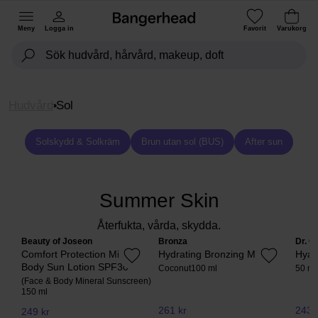
Meny
Logga in
Favorit
Varukorg
Hudvård
Sol
Solskydd & Solkräm
Brun utan sol (BUS)
After sun
Summer Skin
Återfukta, vårda, skydda.
Beauty of Joseon
Bronza
Dr. C
Comfort Protection Mineral
Hydrating Bronzing Mist
Hyal
Body Sun Lotion SPF30
Coconut
100 ml
50 ml
(Face & Body Mineral Sunscreen)
150 ml
261 kr
243,
249 kr