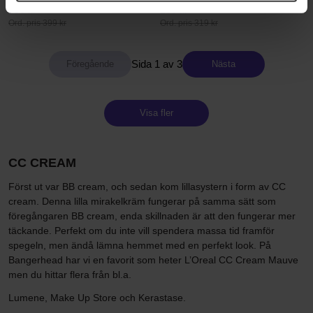
360 kr
288 kr
Ord. pris 399 kr
Ord. pris 319 kr
Sida 1 av 3
Nästa
Visa fler
CC CREAM
Först ut var BB cream, och sedan kom lillasystern i form av CC
cream. Denna lilla mirakelkräm fungerar på samma sätt som
föregångaren BB cream, enda skillnaden är att den fungerar mer
täckande. Perfekt om du inte vill spendera massa tid framför
spegeln, men ändå lämna hemmet med en perfekt look. På
Bangerhead har vi en favorit som heter L’Oreal CC Cream Mauve
men du hittar flera från bl.a.
Lumene, Make Up Store och Kerastase.