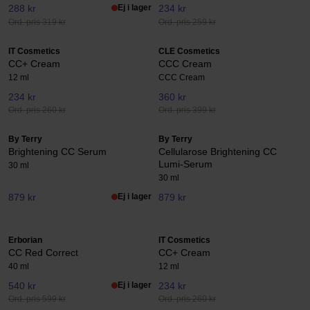
288 kr
Ej i lager
234 kr
Ord. pris 319 kr
Ord. pris 259 kr
IT Cosmetics
CLE Cosmetics
CC+ Cream
CCC Cream
12 ml
CCC Cream
234 kr
360 kr
Ord. pris 260 kr
Ord. pris 399 kr
By Terry
By Terry
Brightening CC Serum
Cellularose Brightening CC
Lumi-Serum
30 ml
30 ml
879 kr
Ej i lager
879 kr
Erborian
IT Cosmetics
CC Red Correct
CC+ Cream
40 ml
12 ml
540 kr
Ej i lager
234 kr
Ord. pris 599 kr
Ord. pris 260 kr