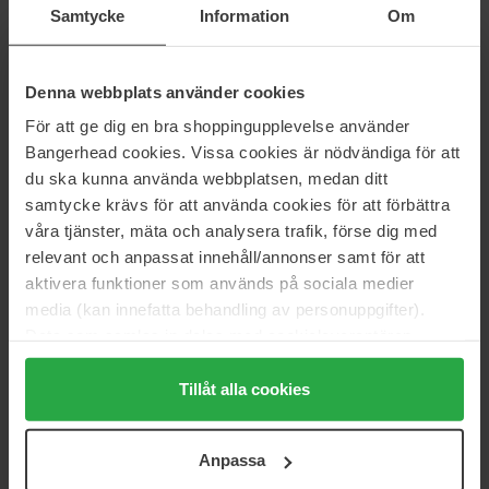
Samtycke
Information
Om
Serum
CC+ Cream SPF50
15 ml
419 kr
Ej i lager
522 kr
Ej i lager
Ord. pris 465 kr
Ord. pris 580 kr
Denna webbplats använder cookies
För att ge dig en bra shoppingupplevelse använder
By Terry
By Terry
Bangerhead cookies. Vissa cookies är nödvändiga för att
Brightening CC Foundation
Mini-To-Go Brightening CC
Serum
30 ml
du ska kunna använda webbplatsen, medan ditt
15 ml
samtycke krävs för att använda cookies för att förbättra
849 kr
419 kr
våra tjänster, mäta och analysera trafik, förse dig med
Ord. pris 465 kr
relevant och anpassat innehåll/annonser samt för att
aktivera funktioner som används på sociala medier
Erborian
Bioline Jatò
media (kan innefatta behandling av personuppgifter).
CC Dull Correct
De-Sense CC Cream
Data som samlas in delas med cookieleverantören.
15 ml
30 ml
Genom att trycka på "Tillåt alla cookies" accepterar du
288 kr
698 kr
alla cookies, medan du under "Detaljer" kan anpassa
Ord. pris 319 kr
Ord. pris 775 kr
Tillåt alla cookies
användningen av cookies. Du kan när som helst återkalla
CLE Cosmetics
Erborian
ditt samtycke. För mer information se vår Cookie Policy
CCC Neutral Light 103
CC Water
Anpassa
samt vår Integritetspolicy.
CCC Neutral Light 103
15 ml