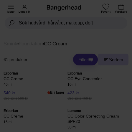
Meny
Logga in
Favorit
Varukorg
Smink
Foundation
CC Cream
Filter
Sortera
61 produkter
Erborian
Erborian
CC Creme
CC Eye Concealer
40 ml
10 ml
540 kr
Ej i lager
423 kr
Ord. pris 599 kr
Ord. pris 469 kr
Erborian
Lumene
CC Creme
CC Color Correcting Cream
SPF20
15 ml
30 ml