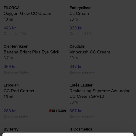
FILORGA
Embryolisse
Oxygen-Glow CC Cream
Cc Cream
40 ml
30 ml
446 kr
333 kr
Ord. pris 495 kr
Ord. pris 370 kr
Ole Henriksen
Caudalie
Banana Bright Plus Eye Stick
Vinocrush CC Cream
3,7 ml
30 ml
369 kr
347 kr
Ord. pris 410 kr
Ord. pris 385 kr
Erborian
Estée Lauder
CC Red Correct
Revitalizing Supreme Anti-aging
CC Cream SPF10
15 ml
30 ml
288 kr
Ej i lager
887 kr
Ord. pris 319 kr
Ord. pris 985 kr
By Terry
IT Cosmetics
Mini-To-Go Brightening CC
CC+ Cream SPF50