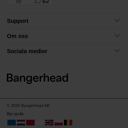
Support
Kontakta oss
Om oss
Frågor och svar
Om oss
Köpvillkor
Sociala medier
Samarbeta med oss
Returer & ångrat köp
Facebook
Hållbarhet och miljö
Integritetspolicy
Instagram
Våra varumärken
LinkedIn
Våra fraktalternativ
Boka tid på Bangerhead studio
© 2026 Bangerhead AB
Byt språk