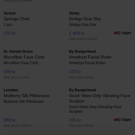
Ord. pris 3 395 kr
Sensai
Sisley
Sponge Chief
Ginkgo Gua Sha
1 pcs
Ginkgo Gua Sha
170 kr
1 404 kr
Ej i lager
Ord. pris 1 560 kr
Dr. Dennis Gross
By Bangerhead
Microfiber Face Cloth
Amethyst Facial Roller
Microfiber Face Cloth
Amethyst Facial Roller
158 kr
270 kr
Ord. pris 175 kr
Ord. pris 299 kr
Lenoites
By Bangerhead
Mulberry Silk Pillowcase
Good Vibes Only Vibrating Face
Sculptor
Mulberry Silk Pillowcase
Good Vibes Only Vibrating Face
Sculptor
990 kr
225 kr
Ej i lager
Ord. pris 1 099 kr
Ord. pris 249 kr