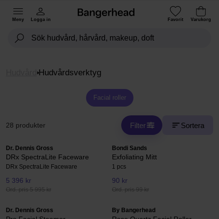
Meny
Logga in
Favorit
Varukorg
Hudvård
Hudvårdsverktyg
Facial roller
Filter
Sortera
28 produkter
Dr. Dennis Gross
Bondi Sands
DRx SpectraLite Faceware
Exfoliating Mitt
DRx SpectraLite Faceware
1 pcs
5 396 kr
90 kr
Ord. pris 5 995 kr
Ord. pris 99 kr
Dr. Dennis Gross
By Bangerhead