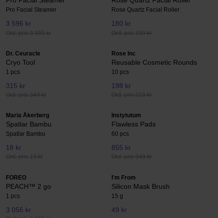
Pro Facial Steamer
Rose Quartz Facial Roller
Pro Facial Steamer
Rose Quartz Facial Roller
3 596 kr
180 kr
Ord. pris 3 995 kr
Ord. pris 199 kr
Dr. Ceuracle
Rose Inc
Cryo Tool
Reusable Cosmetic Rounds
1 pcs
10 pcs
315 kr
198 kr
Ord. pris 349 kr
Ord. pris 219 kr
Maria Åkerberg
Instytutum
Spatlar Bambu
Flawless Pads
Spatlar Bambu
60 pcs
18 kr
855 kr
Ord. pris 19 kr
Ord. pris 949 kr
FOREO
I'm From
PEACH™ 2 go
Silicon Mask Brush
1 pcs
15 g
3 056 kr
49 kr