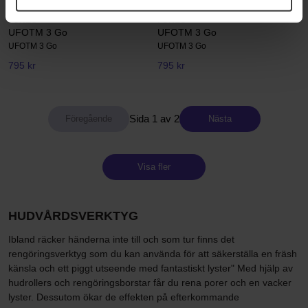
FOREO
FOREO
UFOTM 3 Go
UFOTM 3 Go
UFOTM 3 Go
UFOTM 3 Go
795 kr
795 kr
Sida 1 av 2
Nästa
Visa fler
HUDVÅRDSVERKTYG
Ibland räcker händerna inte till och som tur finns det
rengöringsverktyg som du kan använda för att säkerställa en fräsh
känsla och ett piggt utseende med fantastiskt lyster" Med hjälp av
hudrollers och rengöringsborstar får du rena porer och en vacker
lyster. Dessutom ökar de effekten på efterkommande