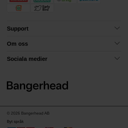
Support
Kontakta oss
Om oss
Frågor och svar
Om oss
Köpvillkor
Sociala medier
Samarbeta med oss
Returer & ångrat köp
Facebook
Hållbarhet och miljö
Integritetspolicy
Instagram
Våra varumärken
LinkedIn
Våra fraktalternativ
Boka tid på Bangerhead studio
© 2026 Bangerhead AB
Byt språk