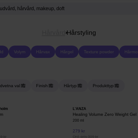
Hårvård
Hårstyling
dd
Volym
Hårvax
Hårgel
Texture powder
Hårmo
dvetna val
Finish
Hårtyp
Produkttyp
holm
L'ANZA
am
Healing Volume Zero Weight Gel
200 ml
279 kr
49 kr
Ord. pris 309 kr