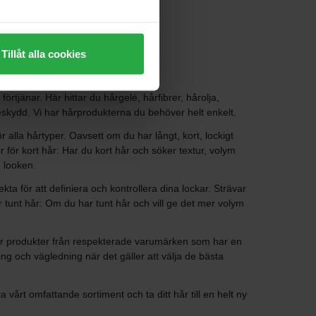
Tillåt alla cookies
rtjänar. Här hittar du hårgelé, hårfibrer, hårolja,
eskydd. Vi har hårprodukterna du behöver helt enkelt.
ör alla hårtyper. Oavsett om du har långt, kort, lockigt
er för kort hår: Har du kort hår och söker textur, volym
e looken.
ta för att definiera och kontrollera dina lockar. Strävar
r tunt hår: Om du har tunt hår och vill ge det mer volym
uder produkter från respekterade varumärken som har en
ing och vägledning när det gäller att välja de bästa
a vårt omfattande sortiment och ta ditt hår till en helt ny