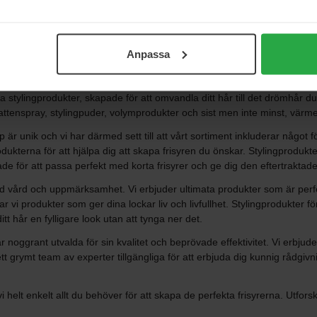
Visa fler
Anpassa
stylingprodukter, skapade för att omvandla ditt hår till det drömhår du fö
attenspray, stylingpuder, volymprodukter och sist men inte minst, värm
yp är unik och vi har därmed sett till att vårt sortiment inkluderar något f
rodukterna för att hjälpa dig att skapa frisyren du önskar. Stylingprodukt
ade för att passa perfekt med korta frisyrer och ge dig den eftertraktad
ild vård och uppmärksamhet. Vi erbjuder ultimata produkter som är perfek
vi produkter som ger dina lockar liv och livfullhet. Stylingprodukter fö
itt hår en fylligare look utan att tynga ner det.
r noggrant utvalda för sin kvalitet och beprövade effektivitet. Vi erbj
ett grymt team av experter tillgängliga för att erbjuda dig kunnig rådgivn
i helt enkelt allt du behöver för att skapa de perfekta frisyrerna. Utforsk