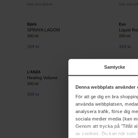
Ord. pris 369 kr
Ord. pris 2
Björk
Evo
SPRAYA LAGOM
Liquid Ro
300 ml
200 ml
269 kr
329 kr
Samtycke
L'ANZA
ghd
Healing Volume
Wetline 
300 ml
120 ml
Denna webbplats använder 
309 kr
271 kr
För att ge dig en bra shoppi
Ord. pris 3
använda webbplatsen, medan d
analysera trafik, förse dig 
sociala medier media (kan in
Genom att trycka på "Tillåt 
av cookies. Du kan när som h