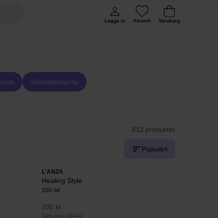
Logga in
Favorit
Varukorg
usse
Saltvattenspray
812 produkter
Populärt
L'ANZA
Healing Style
200 ml
230 kr
Ord. pris 309 kr