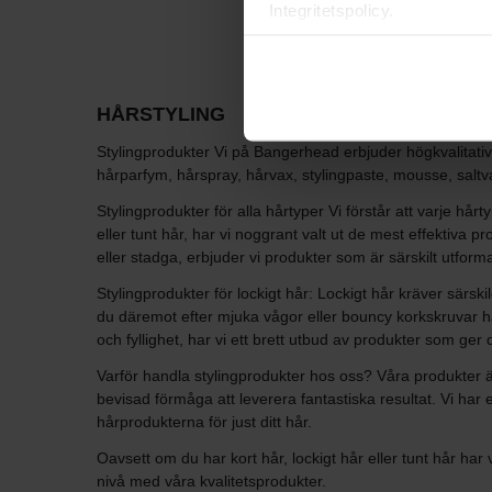
Integritetspolicy.
HÅRSTYLING
Stylingprodukter Vi på Bangerhead erbjuder högkvalitativa 
hårparfym, hårspray, hårvax, stylingpaste, mousse, saltv
Stylingprodukter för alla hårtyper Vi förstår att varje hårt
eller tunt hår, har vi noggrant valt ut de mest effektiva p
eller stadga, erbjuder vi produkter som är särskilt utform
Stylingprodukter för lockigt hår: Lockigt hår kräver särsk
du däremot efter mjuka vågor eller bouncy korkskruvar har 
och fyllighet, har vi ett brett utbud av produkter som ger d
Varför handla stylingprodukter hos oss? Våra produkter ä
bevisad förmåga att leverera fantastiska resultat. Vi har 
hårprodukterna för just ditt hår.
Oavsett om du har kort hår, lockigt hår eller tunt hår har v
nivå med våra kvalitetsprodukter.