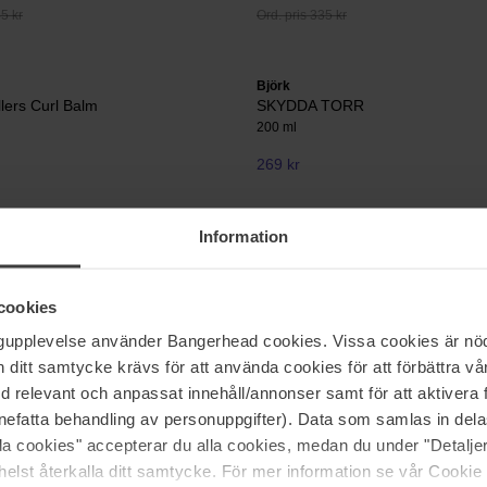
45 kr
Ord. pris 335 kr
Björk
llers Curl Balm
SKYDDA TORR
200 ml
269 kr
Information
REF Stockholm
Bodyguard
Fiber Mousse
250 ml
cookies
270 kr
ngupplevelse använder Bangerhead cookies. Vissa cookies är nöd
39 kr
Ord. pris 299 kr
itt samtycke krävs för att använda cookies för att förbättra vår
med relevant och anpassat innehåll/annonser samt för att aktiver
nefatta behandling av personuppgifter). Data som samlas in del
Sida 1 av 34
Nästa
alla cookies" accepterar du alla cookies, medan du under "Detal
elst återkalla ditt samtycke. För mer information se vår Cookie