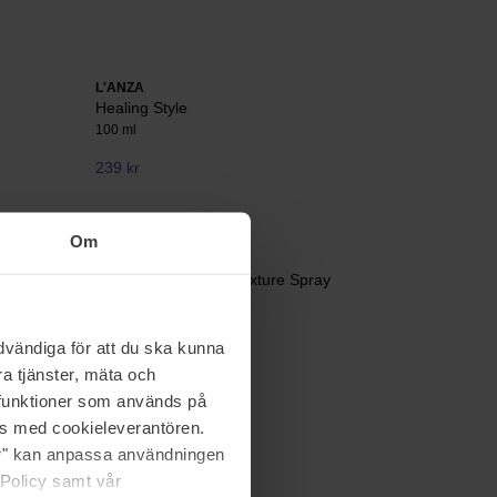
L'ANZA
Healing Style
100 ml
239 kr
Om
Amika
Un.Done Volume & Texture Spray
209 ml
349 kr
vändiga för att du ska kunna
a tjänster, mäta och
a funktioner som används på
as med cookieleverantören.
jer" kan anpassa användningen
 Policy samt vår