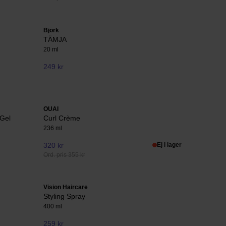
Björk
TÄMJA
20 ml
249 kr
OUAI
 Gel
Curl Crème
236 ml
320 kr
Ej i lager
Ord. pris 355 kr
Vision Haircare
Styling Spray
400 ml
259 kr