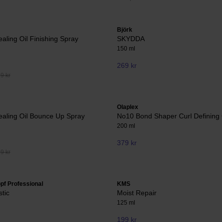
Björk
ealing Oil Finishing Spray
SKYDDA
150 ml
269 kr
99 kr
Olaplex
ealing Oil Bounce Up Spray
No10 Bond Shaper Curl Defining
200 ml
379 kr
99 kr
pf Professional
KMS
stic
Moist Repair
125 ml
199 kr