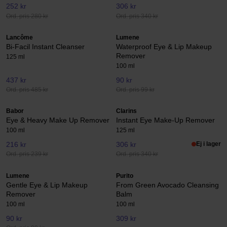
252 kr
306 kr
Ord. pris 280 kr
Ord. pris 340 kr
Lancôme
Lumene
Bi-Facil Instant Cleanser
Waterproof Eye & Lip Makeup
Remover
125 ml
100 ml
437 kr
90 kr
Ord. pris 485 kr
Ord. pris 99 kr
Babor
Clarins
Eye & Heavy Make Up Remover
Instant Eye Make-Up Remover
100 ml
125 ml
216 kr
306 kr
Ej i lager
Ord. pris 239 kr
Ord. pris 340 kr
Lumene
Purito
Gentle Eye & Lip Makeup
From Green Avocado Cleansing
Remover
Balm
100 ml
100 ml
90 kr
309 kr