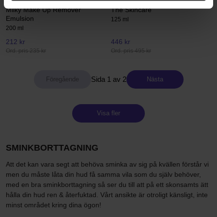
Embryolisse
Shiseido
Milky Make Up Remover
The Skincare
Emulsion
125 ml
200 ml
212 kr
446 kr
Ord. pris 235 kr
Ord. pris 495 kr
Sida 1 av 2
Nästa
Visa fler
SMINKBORTTAGNING
Att det kan vara segt att behöva sminka av sig på kvällen förstår vi
men du måste låta din hud få samma vila som du själv behöver,
med en bra sminkborttagning så ser du till att på ett skonsamts ätt
hålla din hud ren & återfuktad. Vårt ansikte är otroligt känsligt, inte
minst området kring dina ögon!