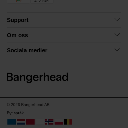
Support
Kontakta oss
Om oss
Frågor och svar
Om oss
Köpvillkor
Sociala medier
Samarbeta med oss
Returer & ångrat köp
Facebook
Hållbarhet och miljö
Integritetspolicy
Instagram
Våra varumärken
LinkedIn
Våra fraktalternativ
Boka tid på Bangerhead studio
© 2026 Bangerhead AB
Byt språk