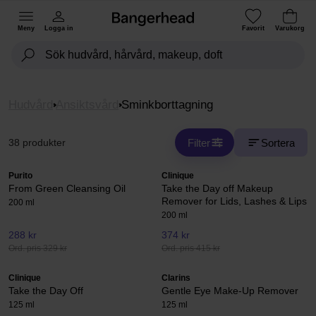
Meny
Logga in
Favorit
Varukorg
Hudvård
Ansiktsvård
Sminkborttagning
Filter
Sortera
38 produkter
Purito
Clinique
From Green Cleansing Oil
Take the Day off Makeup
Remover for Lids, Lashes & Lips
200 ml
200 ml
288 kr
374 kr
Ord. pris 329 kr
Ord. pris 415 kr
Clinique
Clarins
Take the Day Off
Gentle Eye Make-Up Remover
125 ml
125 ml