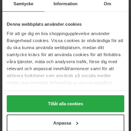
Samtycke
Information
Om
Pixi
Lumene
SuperBerry Cleansing Whip
Gentle Makeup Removing
Wipes
135 ml
Denna webbplats använder cookies
25 pcs
För att ge dig en bra shoppingupplevelse använder
279 kr
68 kr
Ej i lager
Ord. pris 75 kr
Bangerhead cookies. Vissa cookies är nödvändiga för att
du ska kunna använda webbplatsen, medan ditt
Biotherm
Shiseido
samtycke krävs för att använda cookies för att förbättra
Eau Micellarie Biosource
Essential Line
våra tjänster, mäta och analysera trafik, förse dig med
200 ml
30 pcs
relevant och anpassat innehåll/annonser samt för att
279 kr
342 kr
Ej i lager
aktivera funktioner som används på sociala medier
Ord. pris 310 kr
Ord. pris 380 kr
media (kan innefatta behandling av personuppgifter).
Data som samlas in delas med cookieleverantören.
Beauté Pacifique
Clinique
Waterproof Eye Make-Up
Rinse-Off Eye Makeup Solvent
Genom att trycka på "Tillåt alla cookies" accepterar du
Remover
125 ml
alla cookies, medan du under "Detaljer" kan anpassa
Tillåt alla cookies
50 ml
användningen av cookies. Du kan när som helst återkalla
209 kr
252 kr
ditt samtycke. För mer information se vår Cookie Policy
Ord. pris 280 kr
Anpassa
samt vår Integritetspolicy.