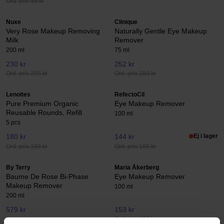
Ord. pris 99 kr
Nuxe
Clinique
Very Rose Makeup Removing
Naturally Gentle Eye Makeup
Milk
Remover
200 ml
75 ml
230 kr
252 kr
Ord. pris 255 kr
Ord. pris 280 kr
Lenoites
RefectoCil
Pure Premium Organic
Eye Makeup Remover
Reusable Rounds, Refill
100 ml
5 pcs
180 kr
144 kr
Ej i lager
Ord. pris 199 kr
Ord. pris 160 kr
By Terry
Maria Åkerberg
Baume De Rose Bi-Phase
Eye Makeup Remover
Makeup Remover
100 ml
200 ml
579 kr
153 kr
Ord. pris 169 kr