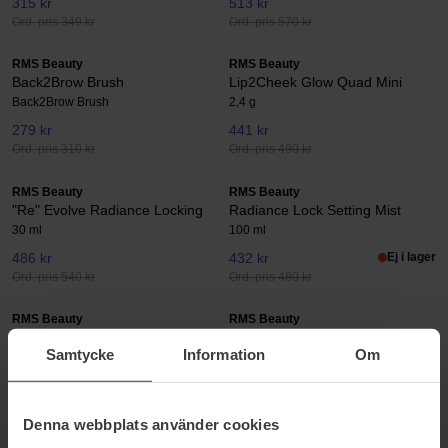
315 kr
513 kr
Ord. pris 349 kr
Ord. pris 570 kr
RMS Beauty
RMS Beauty
Back2Brow Brush
Lip2Cheek Glow Quad Mini
Back2Brow Brush
2,4 g
279 kr
441 kr
Ord. pris 310 kr
Ord. pris 490 kr
RMS Beauty
RMS Beauty
"Re" Evolve Radiance Locking
Radiance Lock Setting Mist
30 ml
100 ml
486 kr
432 kr
Ej i lager
Ord. pris 540 kr
Ord. pris 480 kr
RMS Beauty
RMS Beauty
Liplights Cream Lip Gloss
Eyelights Cream Eyeshadow
Samtycke
Information
Om
9 g
8,5 ml
324 kr
324 kr
Ord. pris 360 kr
Ord. pris 359 kr
Denna webbplats använder cookies
RMS Beauty
RMS Beauty