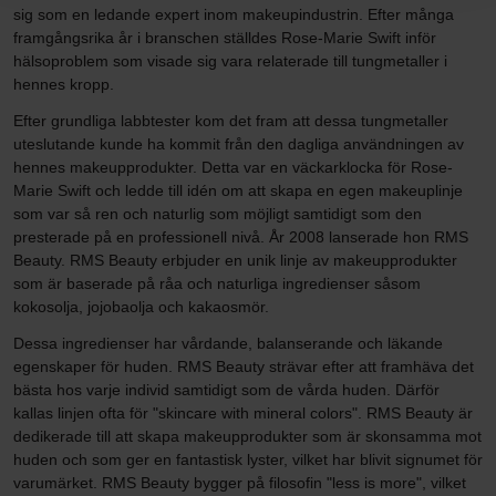
sig som en ledande expert inom makeupindustrin. Efter många
framgångsrika år i branschen ställdes Rose-Marie Swift inför
hälsoproblem som visade sig vara relaterade till tungmetaller i
hennes kropp.
Efter grundliga labbtester kom det fram att dessa tungmetaller
uteslutande kunde ha kommit från den dagliga användningen av
hennes makeupprodukter. Detta var en väckarklocka för Rose-
Marie Swift och ledde till idén om att skapa en egen makeuplinje
som var så ren och naturlig som möjligt samtidigt som den
presterade på en professionell nivå. År 2008 lanserade hon RMS
Beauty. RMS Beauty erbjuder en unik linje av makeupprodukter
som är baserade på råa och naturliga ingredienser såsom
kokosolja, jojobaolja och kakaosmör.
Dessa ingredienser har vårdande, balanserande och läkande
egenskaper för huden. RMS Beauty strävar efter att framhäva det
bästa hos varje individ samtidigt som de vårda huden. Därför
kallas linjen ofta för "skincare with mineral colors". RMS Beauty är
dedikerade till att skapa makeupprodukter som är skonsamma mot
huden och som ger en fantastisk lyster, vilket har blivit signumet för
varumärket. RMS Beauty bygger på filosofin "less is more", vilket