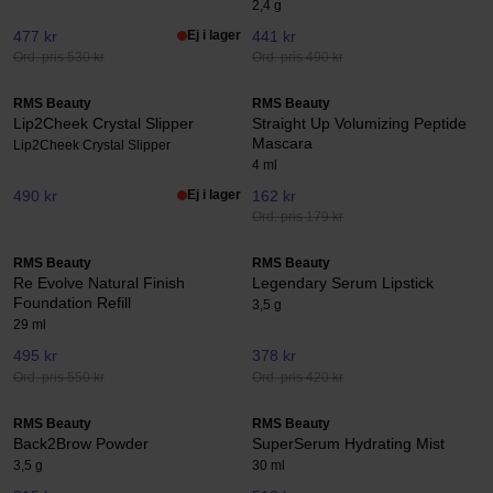
2,4 g
477 kr
Ej i lager
441 kr
Ord. pris 530 kr
Ord. pris 490 kr
RMS Beauty
RMS Beauty
Lip2Cheek Crystal Slipper
Straight Up Volumizing Peptide
Mascara
Lip2Cheek Crystal Slipper
4 ml
490 kr
Ej i lager
162 kr
Ord. pris 179 kr
RMS Beauty
RMS Beauty
Re Evolve Natural Finish
Legendary Serum Lipstick
Foundation Refill
3,5 g
29 ml
495 kr
378 kr
Ord. pris 550 kr
Ord. pris 420 kr
RMS Beauty
RMS Beauty
Back2Brow Powder
SuperSerum Hydrating Mist
3,5 g
30 ml