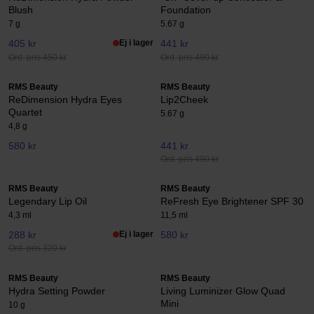
Blush
Foundation
7 g
5.67 g
405 kr
Ej i lager
441 kr
Ord. pris 450 kr
Ord. pris 490 kr
RMS Beauty
RMS Beauty
ReDimension Hydra Eyes
Lip2Cheek
Quartet
5.67 g
4,8 g
580 kr
441 kr
Ord. pris 490 kr
RMS Beauty
RMS Beauty
Legendary Lip Oil
ReFresh Eye Brightener SPF 30
4,3 ml
11,5 ml
288 kr
Ej i lager
580 kr
Ord. pris 320 kr
RMS Beauty
RMS Beauty
Hydra Setting Powder
Living Luminizer Glow Quad
Mini
10 g