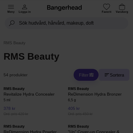
Meny
Logga in
Favorit
Varukorg
RMS Beauty
RMS Beauty
Filter
Sortera
54 produkter
RMS Beauty
RMS Beauty
Revitalize Hydra Concealer
ReDimension Hydra Bronzer
5 ml
6,5 g
378 kr
405 kr
Ord. pris 420 kr
Ord. pris 450 kr
RMS Beauty
RMS Beauty
ReDimension Hydra Powder
"Un" Cover-up Concealer &