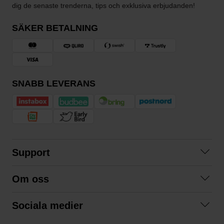
dig de senaste trenderna, tips och exklusiva erbjudanden!
SÄKER BETALNING
SNABB LEVERANS
Support
Kontakta oss
Om oss
Frågor och svar
Om oss
Köpvillkor
Sociala medier
Samarbeta med oss
Returer & ångrat köp
Facebook