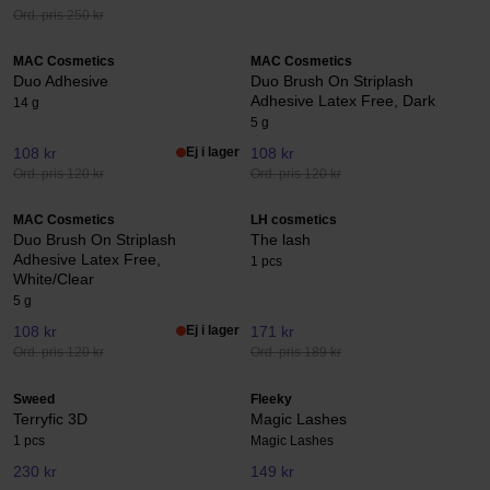
Ord. pris 250 kr
MAC Cosmetics
MAC Cosmetics
Duo Adhesive
Duo Brush On Striplash
Adhesive Latex Free, Dark
14 g
5 g
108 kr
Ej i lager
108 kr
Ord. pris 120 kr
Ord. pris 120 kr
MAC Cosmetics
LH cosmetics
Duo Brush On Striplash
The lash
Adhesive Latex Free,
1 pcs
White/Clear
5 g
108 kr
Ej i lager
171 kr
Ord. pris 120 kr
Ord. pris 189 kr
Sweed
Fleeky
Terryfic 3D
Magic Lashes
1 pcs
Magic Lashes
230 kr
149 kr