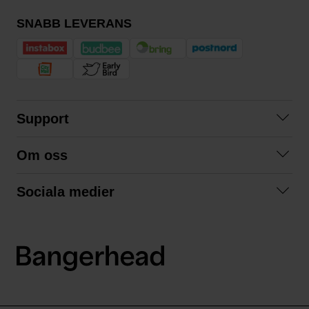
SNABB LEVERANS
Support
Kontakta oss
Om oss
Frågor och svar
Om oss
Köpvillkor
Sociala medier
Samarbeta med oss
Returer & ångrat köp
Facebook
Hållbarhet och miljö
Integritetspolicy
Instagram
Våra varumärken
LinkedIn
Våra fraktalternativ
Boka tid på Bangerhead studio