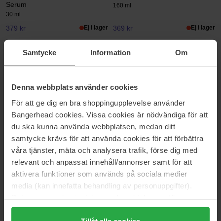
Serum
160 ml
30 ml
379 kr
Ej i lager
369 kr
Ej i lager
Samtycke
Information
Om
Anua
Anua
Peach 77% Niacin Enriched
AZELAIC 10 HYALURON
Cream
REDNESS SOOTHING PAD
50 ml
230 ml
Denna webbplats använder cookies
419 kr
339 kr
För att ge dig en bra shoppingupplevelse använder
Bangerhead cookies. Vissa cookies är nödvändiga för att
du ska kunna använda webbplatsen, medan ditt
Anua
Anua
samtycke krävs för att använda cookies för att förbättra
Heartleaf LHA Moisture Peeling
Peach 70% Niacin Serum
Gel
30 ml
våra tjänster, mäta och analysera trafik, förse dig med
120 ml
relevant och anpassat innehåll/annonser samt för att
219 kr
359 kr
aktivera funktioner som används på sociala medier
media (kan innefatta behandling av personuppgifter).
Data som samlas in delas med cookieleverantören.
Anua
Anua
Genom att trycka på "Tillåt alla cookies" accepterar du
PDRN Hyaluronic Acid 100
Peach 70 Niacin Brightening
Moisture Cream
Collagen Mask
alla cookies, medan du under "Detaljer" kan anpassa