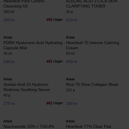
Heartleaf Pore Control
AZELAIC ACID 3 CICA SKIN
Cleansing Oil
CLARIFYING TONER
200 ml
30 g
289 kr
Ej i lager
319 kr
Anua
Anua
PDRN Hyaluronic Acid Hydrating
Heartleaf 70 Intense Calming
Capsule Mist
Cream
30 ml
50 ml
249 kr
Ej i lager
459 kr
Anua
Anua
Azelaic Acid 10 Hyaluron
Rice 70 Glow Collagen Mask
Redness Soothing Serum
152 g
40 g
279 kr
Ej i lager
269 kr
Anua
Anua
Niacinamide 10% + TXA 4%
Heartleaf 77% Clear Pad