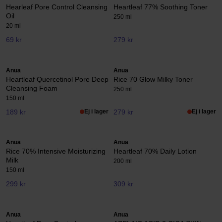
Hearleaf Pore Control Cleansing
Heartleaf 77% Soothing Toner
Oil
250 ml
20 ml
69 kr
279 kr
Anua
Anua
Heartleaf Quercetinol Pore Deep
Rice 70 Glow Milky Toner
Cleansing Foam
250 ml
150 ml
189 kr
Ej i lager
279 kr
Ej i lager
Anua
Anua
Rice 70% Intensive Moisturizing
Heartleaf 70% Daily Lotion
Milk
200 ml
150 ml
299 kr
309 kr
Anua
Anua