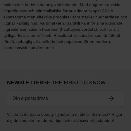
balans och hudens naturliga välmående. Med noggrant utvalda
ingredienser och minimalistiska formuleringar skapar ANUA
skonsamma men effektiva produkter som stärker hudbarriären och
lugnar känslig hud. Varumärket är särskilt känt för sina lugnande
ingredienser, såsom heartleaf (houttuynia cordata), och för sitt
tydliga ”less is more”-tänk. Resultatet är hudvård som är lätt att
förstå, behaglig att använda och anpassad för en modern,
skandinavisk hudvårdsrutin.
NEWSLETTER
BE THE FIRST TO KNOW
Vill du få de bästa beauty-nyheterna direkt till din inbox? Vi ger
dig de senaste trenderna, tips och exklusiva erbjudanden!