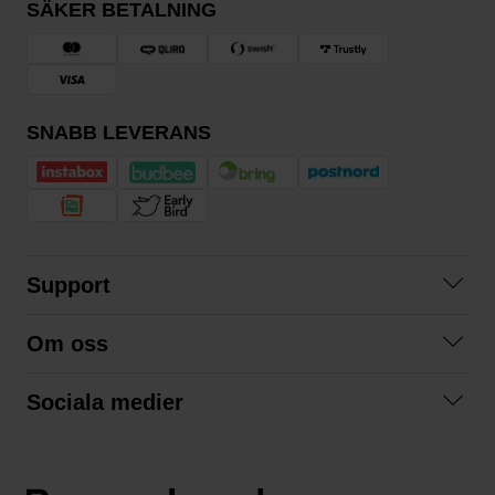
SÄKER BETALNING
SNABB LEVERANS
Support
Kontakta oss
Om oss
Frågor och svar
Om oss
Köpvillkor
Sociala medier
Samarbeta med oss
Returer & ångrat köp
Facebook
Hållbarhet och miljö
Integritetspolicy
Instagram
Våra varumärken