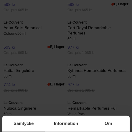
599 kr
599 kr
Ej i lager
Ord. pris 665 kr
Ord. pris 665 kr
Le Couvent
Le Couvent
Aqua Solis Botanical
Fort Royal Remarkable
Perfumes
Cologne
50 ml
50 ml
599 kr
Ej i lager
977 kr
Ord. pris 665 kr
Ord. pris 1 085 kr
Le Couvent
Le Couvent
Hattai Singulière
Kythnos Remarkable Perfumes
50 ml
50 ml
774 kr
Ej i lager
977 kr
Ord. pris 860 kr
Ord. pris 1 085 kr
Le Couvent
Le Couvent
Nubica Singulière
Remarkable Perfumes Füli
50 ml
Value Pack
774 kr
1 202 kr
Samtycke
Information
Om
Ord. pris 860 kr
Ord. pris 1 335 kr