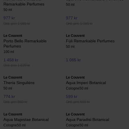
Remarkable Perfumes
50 ml
50 ml
977 kr
977 kr
Ord. pris 1 085 kr
Ord. pris 1 085 kr
Le Couvent
Le Couvent
Porto Bello Remarkable
Füli Remarkable Perfumes
Perfumes
50 ml
100 ml
1 458 kr
1 085 kr
Ord. pris 1 620 kr
Le Couvent
Le Couvent
Theria Singulière
Aqua Imperi Botanical
50 ml
Cologne
50 ml
774 kr
599 kr
Ord. pris 860 kr
Ord. pris 665 kr
Le Couvent
Le Couvent
Aqua Majestae Botanical
Aqua Paradisi Botanical
Cologne
50 ml
Cologne
50 ml