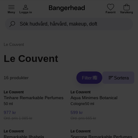
Meny
Logga in
Favorit
Varukorg
Le Couvent
Le Couvent
Filter
Sortera
16 produkter
Le Couvent
Le Couvent
Tinhare Remarkable Perfumes
Aqua Minimes Botanical
50 ml
Cologne
50 ml
977 kr
599 kr
Ord. pris 1 085 kr
Ord. pris 665 kr
Le Couvent
Le Couvent
Remarkable Ilhabela
Sperone Remarkable Perfumes