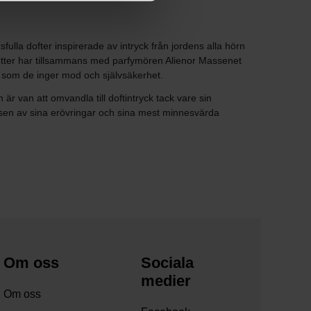
a dofter inspirerade av intryck från jordens alla hörn
rotter har tillsammans med parfymören Alienor Massenet
gt som de inger mod och självsäkerhet.
 van att omvandla till doftintryck tack vare sin
velsen av sina erövringar och sina mest minnesvärda
Om oss
Sociala
medier
Om oss