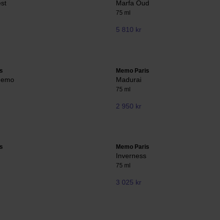
est
Marfa Oud
75 ml
5 810 kr
s
Memo Paris
Memo
Madurai
75 ml
2 950 kr
s
Memo Paris
Inverness
75 ml
3 025 kr