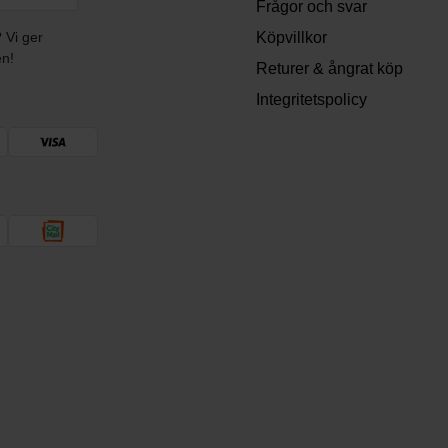
Frågor och svar
? Vi ger
Köpvillkor
en!
Returer & ångrat köp
Integritetspolicy