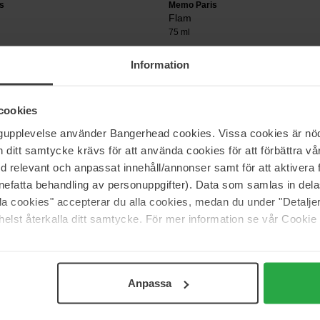
s
Memo Paris
Flam
75 ml
3 025 kr
Information
cookies
s
Memo Paris
Luxor Oud
ngupplevelse använder Bangerhead cookies. Vissa cookies är nöd
75 ml
itt samtycke krävs för att använda cookies för att förbättra vår
med relevant och anpassat innehåll/annonser samt för att aktiver
2 849 kr
nefatta behandling av personuppgifter). Data som samlas in del
alla cookies" accepterar du alla cookies, medan du under "Detal
elst återkalla ditt samtycke. För mer information se vår Cookie
Sida 1 av 2
Nästa
Anpassa
Visa fler