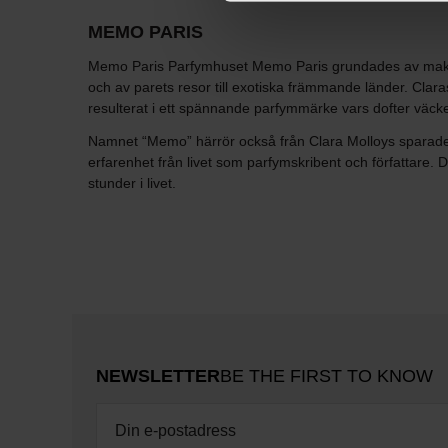
MEMO PARIS
Memo Paris Parfymhuset Memo Paris grundades av makarna
och av parets resor till exotiska främmande länder. Cla
resulterat i ett spännande parfymmärke vars dofter väcke
Namnet “Memo” härrör också från Clara Molloys sparade re
erfarenhet från livet som parfymskribent och författare. 
stunder i livet.
NEWSLETTER
BE THE FIRST TO KNOW