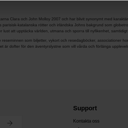
 Clara och John Molloy 2007 och har blivit synonymt med karaktärsfull
ras parisisk-katalanska rötter och irländska Johns bakgrund som globet
r lust att upptäcka världen, utmana och sporra till nyfikenhet, samtidi
seminnen som biljetter, vykort och resedagböcker, associationer hon är
Det är dofter för den äventyrslystne som vill vårda och förlänga upple
Support
Kontakta oss