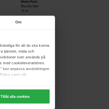
Memo Paris
Ilha Do Mel
75 ml
3 025 kr
Om
Memo Paris
Moroccan Leather
vändiga för att du ska kunna
75 ml
a tjänster, mäta och
a funktioner som används på
3 025 kr
as med cookieleverantören.
jer" kan anpassa användningen
 Policy samt vår
Tillåt alla cookies