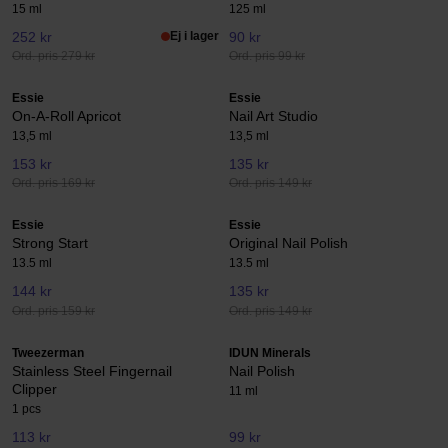
15 ml
125 ml
252 kr
Ej i lager
90 kr
Ord. pris 279 kr
Ord. pris 99 kr
Essie
Essie
On-A-Roll Apricot
Nail Art Studio
13,5 ml
13,5 ml
153 kr
135 kr
Ord. pris 169 kr
Ord. pris 149 kr
Essie
Essie
Strong Start
Original Nail Polish
13.5 ml
13.5 ml
144 kr
135 kr
Ord. pris 159 kr
Ord. pris 149 kr
Tweezerman
IDUN Minerals
Stainless Steel Fingernail
Nail Polish
Clipper
11 ml
1 pcs
113 kr
99 kr