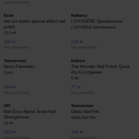
Ord. pris 125 kr
Essie
Nailberry
nail art studio special effect nail
L’OXYGÉNÉ Spontaneous
polish
L’OXYGÉNÉ Spontaneous
13,5 ml
135 kr
239 kr
Ord. pris 149 kr
Ord. pris 265 kr
Tweezerman
IsaDora
Neon Filemates
The Wonder Nail Polish Quick
dry & Longwear
3 pcs
5 ml
104 kr
77 kr
Ord. pris 115 kr
Ord. pris 79 kr
OPI
Tweezerman
Nail Envy Alpine Snow Nail
Glass Nail File
Strengthener
Glass Nail File
15 ml
252 kr
108 kr
Ord. pris 279 kr
Ord. pris 120 kr