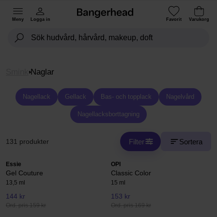
Meny
Logga in
Favorit
Varukorg
Smink
Naglar
Nagellack
Gellack
Bas- och topplack
Nagelvård
Nagellacksborttagning
Filter
Sortera
131 produkter
Essie
OPI
Gel Couture
Classic Color
13,5 ml
15 ml
144 kr
153 kr
Ord. pris 159 kr
Ord. pris 169 kr