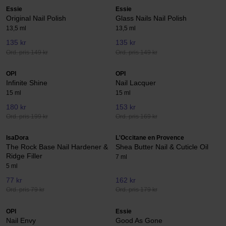
Essie
Essie
Original Nail Polish
Glass Nails Nail Polish
13,5 ml
13,5 ml
135 kr
135 kr
Ord. pris 149 kr
Ord. pris 149 kr
OPI
OPI
Infinite Shine
Nail Lacquer
15 ml
15 ml
180 kr
153 kr
Ord. pris 199 kr
Ord. pris 169 kr
IsaDora
L'Occitane en Provence
The Rock Base Nail Hardener &
Shea Butter Nail & Cuticle Oil
Ridge Filler
7 ml
5 ml
77 kr
162 kr
Ord. pris 79 kr
Ord. pris 179 kr
OPI
Essie
Nail Envy
Good As Gone