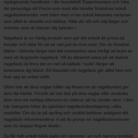
mjukgörande handkräm i din favoritdoft! Experimentera och hitta
din personliga stil Precis som med alla trender förändras också
nagellackstrender med tiden men vi har också klassiska varianter
som alltid är aktuella och tidlösa. Hitta din stil och välj färger och
mönster som du känner dig bekväm i.
Nagellack är en härlig produkt som gör det enkelt att prova på
trender och stilar för att se vad just du trivs med. Om du föredrar
kläder i diskreta färger kan det exempelvis vara härligt att bryta av
med ett färgstarkt nagellack. Vill du däremot satsa på ett diskret
nagellack så finns det en rad så kallade “nude”-färger att
botanisera dig bland. Ett klassiskt rött nagellack går alltid hem och
livar upp en enkel outfit.
Glöm inte att dina naglar håller sig finare om du regelbundet ger
dom lite kärlek. Försök att inte bita på dina naglar eller använda
dom som ett verktyg eftersom du riskerar att ha sönder dom. I den
här kategorin hittar du självklart nagellacksborttagning i olika
modeller. Om du är på språng och snabbt behöver avlägsna ditt
nagellack rekommenderar vi att du provar en nagellacksremover
som du doppar fingret direkt i.
Du får helt enkelt både pads och remover i en och samma produkt,