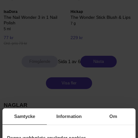
IsaDora
Hickap
The Nail Wonder 3 in 1 Nail
The Wonder Stick Blush & Lips
Polish
7 g
5 ml
77 kr
229 kr
Ord. pris 79 kr
Sida 1 av 6
Nästa
Visa fler
NAGLAR
Det är detaljerna som gör helheten På Bangerhead tycker vi att det
Samtycke
Information
Om
är detaljerna som gör helheten. Sköt om och piffa till dina naglar
och det kommer att göra mirakel med din look. Matcha med dina
kläder, bryt av med en färgklick eller behåll naglarna naturligt
Denna webbplats använder cookies