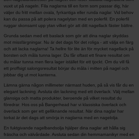
vuxit ut på nageln. Fila naglarna till en form som passar dig, här
väljer du fritt mellan ovala, fyrkantiga eller runda naglar. Vid behov
kan du passa på att polera nagelytan med en polerfil. En polerfil
ruggar skonsamt upp ytan vilket gör att ditt nagellack fäster bättre.
Grunda sedan med ett baslack som gör att dina naglar skyddas
mot missfärgningar. Nu är det dags för det roliga - att välja en färg
och att lacka naglarna! Ta hellre för lite än för mycket nagellack på
borsten och måla tunna lager. Du får oftast ett finare resultat om
du målar tunna men flera lager istället för ett tjockt. Om du vill få
ett proffsigt salongsresultat börjar du måla i mitten på nagel och
jobbar dig ut mot kanterna.
Lämna gärna någon millimeter närmast huden, på så vis får du en
elegant lackning. Avsluta din lackning med ett överlack. Välj mellan
glansiga och matta produkter, beroende på vilket resultat du
föredrar. Hos oss på Bangerhead har vi klassiska överlack och
överlack som ger ett gelliknande resultat. När dina naglar har
torkat är det dags att smörja in naglarna med en nagelolja.
En fuktgivande nagelbandsolja hjälper dina naglar att hålla sig
fräscha och välvårdade. Avsluta sedan din hemmamanikyr med en