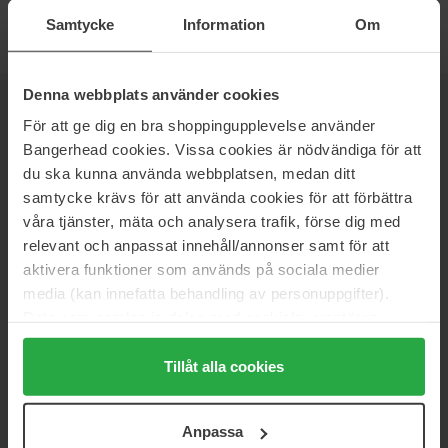
Samtycke
Information
Om
Denna webbplats använder cookies
NEWSLETTER
BE THE FIRST TO KNOW
För att ge dig en bra shoppingupplevelse använder
Bangerhead cookies. Vissa cookies är nödvändiga för att
du ska kunna använda webbplatsen, medan ditt
samtycke krävs för att använda cookies för att förbättra
våra tjänster, mäta och analysera trafik, förse dig med
Vill du få de bästa beauty-nyheterna direkt till din inbox? Vi ger
relevant och anpassat innehåll/annonser samt för att
dig de senaste trenderna, tips och exklusiva erbjudanden!
aktivera funktioner som används på sociala medier
SÄKER BETALNING
media (kan innefatta behandling av personuppgifter).
Data som samlas in delas med cookieleverantören.
Genom att trycka på "Tillåt alla cookies" accepterar du
alla cookies, medan du under "Detaljer" kan anpassa
Tillåt alla cookies
användningen av cookies. Du kan när som helst återkalla
SNABB LEVERANS
ditt samtycke. För mer information se vår Cookie Policy
Anpassa
samt vår Integritetspolicy.