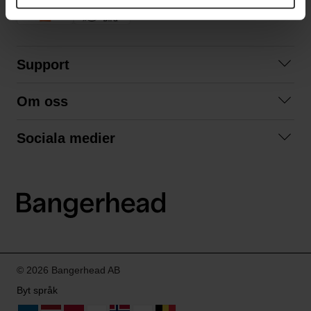
Support
Kontakta oss
Om oss
Frågor och svar
Om oss
Köpvillkor
Sociala medier
Samarbeta med oss
Returer & ångrat köp
Facebook
Hållbarhet och miljö
Integritetspolicy
Instagram
Våra varumärken
LinkedIn
Våra fraktalternativ
Boka tid på Bangerhead studio
© 2026 Bangerhead AB
Byt språk