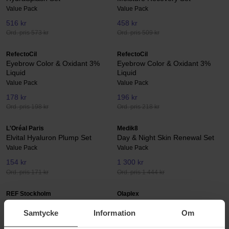
Value Pack
Value Pack
516 kr
458 kr
Ord. pris 573 kr
Ord. pris 509 kr
RefectoCil
RefectoCil
Eyebrow Color & Oxidant 3%
Eyebrow Color & Oxidant 3%
Liquid
Liquid
Value Pack
Value Pack
178 kr
196 kr
Ord. pris 198 kr
Ord. pris 218 kr
L'Oréal Paris
Medik8
Elvital Hyaluron Plump Set
Day & Night Skin Renewal Set
Value Pack
Value Pack
154 kr
1 300 kr
Ord. pris 171 kr
Ord. pris 1 444 kr
REF Stockholm
Olaplex
Intense Hydrate Kit
Blonde Toning Set
Samtycke
Information
Om
Value Pack
Value Pack
538 kr
561 kr