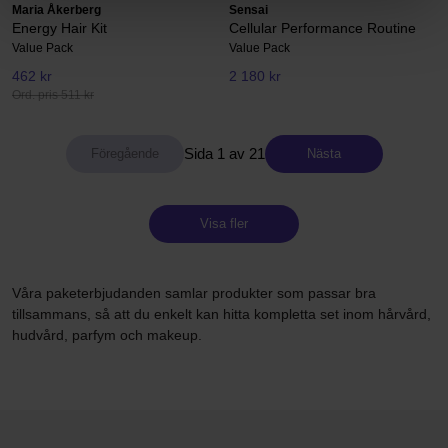
Maria Åkerberg
Sensai
Energy Hair Kit
Cellular Performance Routine
Value Pack
Value Pack
462 kr
2 180 kr
Ord. pris 511 kr
Sida 1 av 21
Nästa
Visa fler
Våra paketerbjudanden samlar produkter som passar bra
tillsammans, så att du enkelt kan hitta kompletta set inom hårvård,
hudvård, parfym och makeup.