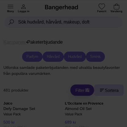
Meny
Logga in
Favorit
Varukorg
Kampanjer
Paketerbjudande
Parfym
Hårvård
Hudvård
Smink
Utforska samlade paketerbjudanden med utvalda beautyfavoriter
från populära varumärken.
Filter
Sortera
481 produkter
Joico
L'Occitane en Provence
Defy Damage Set
Almond Oil Set
Value Pack
Value Pack
500 kr
689 kr