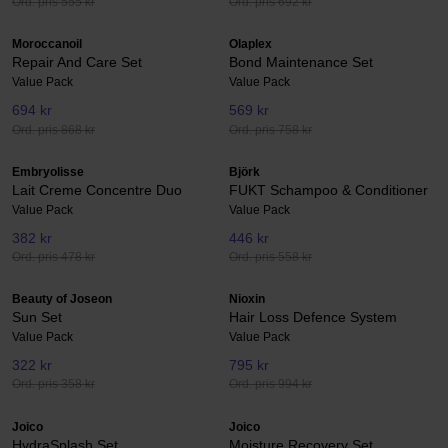
Ord. pris 555 kr
Ord. pris 692 kr
Moroccanoil
Olaplex
Repair And Care Set
Bond Maintenance Set
Value Pack
Value Pack
694 kr
569 kr
Ord. pris 868 kr
Ord. pris 758 kr
Embryolisse
Björk
Lait Creme Concentre Duo
FUKT Schampoo & Conditioner
Value Pack
Value Pack
382 kr
446 kr
Ord. pris 478 kr
Ord. pris 558 kr
Beauty of Joseon
Nioxin
Sun Set
Hair Loss Defence System
Value Pack
Value Pack
322 kr
795 kr
Ord. pris 358 kr
Ord. pris 994 kr
Joico
Joico
HydraSplash Set
Moisture Recovery Set