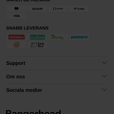
SNABB LEVERANS
Support
Kontakta oss
Om oss
Frågor och svar
Om oss
Köpvillkor
Sociala medier
Samarbeta med oss
Returer & ångrat köp
Facebook
Hållbarhet och miljö
Integritetspolicy
Instagram
Våra varumärken