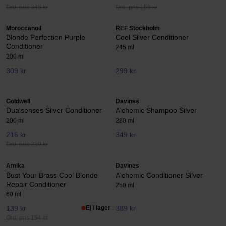
Ord. pris 345 kr
Ord. pris 159 kr
Moroccanoil
REF Stockholm
Blonde Perfection Purple
Cool Silver Conditioner
Conditioner
245 ml
200 ml
309 kr
299 kr
Goldwell
Davines
Dualsenses Silver Conditioner
Alchemic Shampoo Silver
200 ml
280 ml
216 kr
349 kr
Ord. pris 239 kr
Amika
Davines
Bust Your Brass Cool Blonde
Alchemic Conditioner Silver
Repair Conditioner
250 ml
60 ml
139 kr
Ej i lager
389 kr
Ord. pris 154 kr