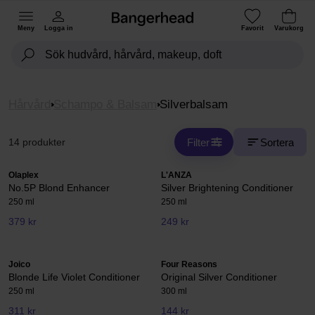
Meny
Logga in
Favorit
Varukorg
Hårvård
Schampo & Balsam
Silverbalsam
Filter
Sortera
14 produkter
Olaplex
L'ANZA
No.5P Blond Enhancer
Silver Brightening Conditioner
250 ml
250 ml
379 kr
249 kr
Joico
Four Reasons
Blonde Life Violet Conditioner
Original Silver Conditioner
250 ml
300 ml
311 kr
144 kr