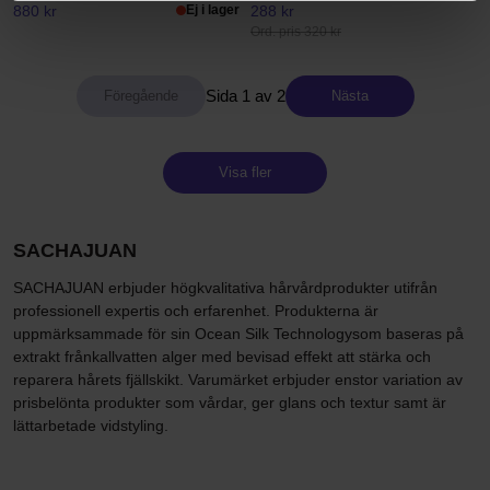
880 kr
Ej i lager
288 kr
Ord. pris 320 kr
Sida 1 av 2
Nästa
Visa fler
SACHAJUAN
SACHAJUAN erbjuder högkvalitativa hårvårdprodukter utifrån
professionell expertis och erfarenhet. Produkterna är
uppmärksammade för sin Ocean Silk Technologysom baseras på
extrakt frånkallvatten alger med bevisad effekt att stärka och
reparera hårets fjällskikt. Varumärket erbjuder enstor variation av
prisbelönta produkter som vårdar, ger glans och textur samt är
lättarbetade vidstyling.