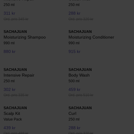
250 ml
250 ml
311 kr
288 kr
Ord. pris 345 kr
Ord. pris 320 kr
SACHAJUAN
SACHAJUAN
Moisturizing Shampoo
Moisturizing Conditioner
990 ml
990 ml
880 kr
915 kr
SACHAJUAN
SACHAJUAN
Intensive Repair
Body Wash
250 ml
500 ml
302 kr
459 kr
Ord. pris 335 kr
Ord. pris 510 kr
SACHAJUAN
SACHAJUAN
Scalp Kit
Curl
Value Pack
250 ml
439 kr
288 kr
Ord. pris 488 kr
Ord. pris 320 kr