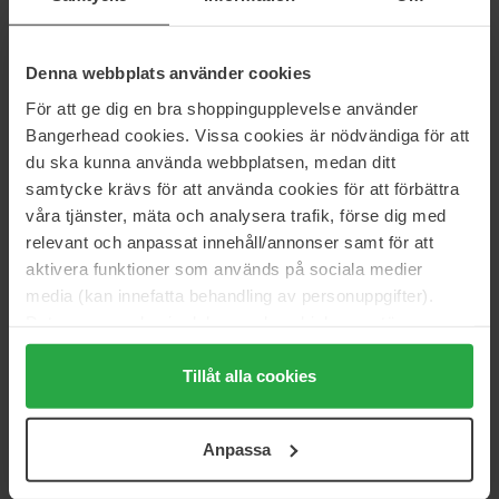
SACHAJUAN
SACHAJUAN
Volume Powder
Scalp Conditioner
200 ml
990 ml
Denna webbplats använder cookies
293 kr
915 kr
För att ge dig en bra shoppingupplevelse använder
Ord. pris 325 kr
Bangerhead cookies. Vissa cookies är nödvändiga för att
SACHAJUAN
SACHAJUAN
du ska kunna använda webbplatsen, medan ditt
Thickening Conditioner
Ocean Mist
samtycke krävs för att använda cookies för att förbättra
990 ml
250 ml
våra tjänster, mäta och analysera trafik, förse dig med
915 kr
Ej i lager
311 kr
relevant och anpassat innehåll/annonser samt för att
Ord. pris 345 kr
aktivera funktioner som används på sociala medier
media (kan innefatta behandling av personuppgifter).
SACHAJUAN
SACHAJUAN
Hair Cleansing Cream
Moisturizing
Data som samlas in delas med cookieleverantören.
500 ml
250 ml
Genom att trycka på "Tillåt alla cookies" accepterar du
486 kr
Ej i lager
288 kr
alla cookies, medan du under "Detaljer" kan anpassa
Tillåt alla cookies
Ord. pris 540 kr
Ord. pris 320 kr
användningen av cookies. Du kan när som helst återkalla
ditt samtycke. För mer information se vår Cookie Policy
SACHAJUAN
SACHAJUAN
Anpassa
samt vår Integritetspolicy.
Ocean Mist Volume Shampoo
Thickening
990 ml
250 ml