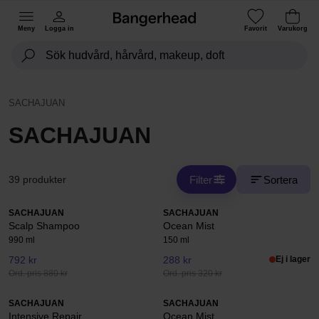
Meny
Logga in
Favorit
Varukorg
SACHAJUAN
SACHAJUAN
Filter
Sortera
39 produkter
SACHAJUAN
SACHAJUAN
Scalp Shampoo
Ocean Mist
990 ml
150 ml
792 kr
288 kr
Ej i lager
Ord. pris 880 kr
Ord. pris 320 kr
SACHAJUAN
SACHAJUAN
Intensive Repair
Ocean Mist