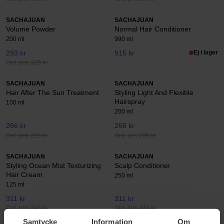
SACHAJUAN
SACHAJUAN
Volume Powder
Normal Hair Conditioner
200 ml
990 ml
293 kr
915 kr
Ej i lager
Ord. pris 325 kr
SACHAJUAN
SACHAJUAN
Hair After The Sun Treatment
Styling Light And Flexible
Hairspray
100 ml
200 ml
266 kr
266 kr
Ord. pris 295 kr
Ord. pris 295 kr
SACHAJUAN
SACHAJUAN
Styling Ocean Mist Texturizing
Scalp Conditioner
Hair Cream
250 ml
125 ml
311 kr
311 kr
Ord. pris 345 kr
Ord. pris 345 kr
Samtycke
Information
Om