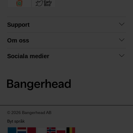
Support
Kontakta oss
Om oss
Frågor och svar
Om oss
Köpvillkor
Sociala medier
Samarbeta med oss
Returer & ångrat köp
Facebook
Hållbarhet och miljö
Integritetspolicy
Instagram
Våra varumärken
LinkedIn
Våra fraktalternativ
Boka tid på Bangerhead studio
© 2026 Bangerhead AB
Byt språk