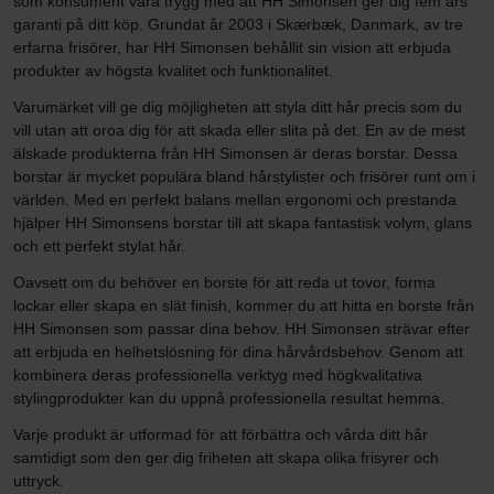
som konsument vara trygg med att HH Simonsen ger dig fem års
garanti på ditt köp. Grundat år 2003 i Skærbæk, Danmark, av tre
erfarna frisörer, har HH Simonsen behållit sin vision att erbjuda
produkter av högsta kvalitet och funktionalitet.
Varumärket vill ge dig möjligheten att styla ditt hår precis som du
vill utan att oroa dig för att skada eller slita på det. En av de mest
älskade produkterna från HH Simonsen är deras borstar. Dessa
borstar är mycket populära bland hårstylister och frisörer runt om i
världen. Med en perfekt balans mellan ergonomi och prestanda
hjälper HH Simonsens borstar till att skapa fantastisk volym, glans
och ett perfekt stylat hår.
Oavsett om du behöver en borste för att reda ut tovor, forma
lockar eller skapa en slät finish, kommer du att hitta en borste från
HH Simonsen som passar dina behov. HH Simonsen strävar efter
att erbjuda en helhetslösning för dina hårvårdsbehov. Genom att
kombinera deras professionella verktyg med högkvalitativa
stylingprodukter kan du uppnå professionella resultat hemma.
Varje produkt är utformad för att förbättra och vårda ditt hår
samtidigt som den ger dig friheten att skapa olika frisyrer och
uttryck.