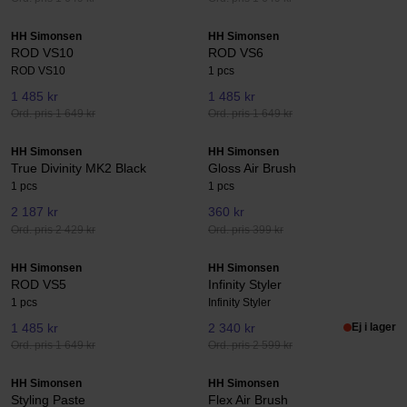
HH Simonsen
HH Simonsen
ROD VS10
ROD VS6
ROD VS10
1 pcs
1 485 kr
1 485 kr
Ord. pris 1 649 kr
Ord. pris 1 649 kr
HH Simonsen
HH Simonsen
True Divinity MK2 Black
Gloss Air Brush
1 pcs
1 pcs
2 187 kr
360 kr
Ord. pris 2 429 kr
Ord. pris 399 kr
HH Simonsen
HH Simonsen
ROD VS5
Infinity Styler
1 pcs
Infinity Styler
1 485 kr
2 340 kr
Ej i lager
Ord. pris 1 649 kr
Ord. pris 2 599 kr
HH Simonsen
HH Simonsen
Styling Paste
Flex Air Brush