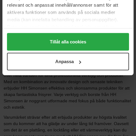
relevant och anpassat innehåll/annonser samt för att
aktivera funktioner som används på sociala medier
Sida 1 av 2
Nästa
media (kan innefatta behandling av personuppgifter).
Data som samlas in delas med cookieleverantören.
Genom att trycka på "Tillåt alla cookies" accepterar du
Visa fler
alla cookies, medan du under "Detaljer" kan anpassa
Tillåt alla cookies
användningen av cookies. Du kan när som helst återkalla
ditt samtycke. För mer information se vår Cookie Policy
HH SIMONSEN
Anpassa
samt vår Integritetspolicy.
HH Simonsen är ett varumärke som hyllas av stylister och frisörer
över hela världen för sina professionella verktyg och produkter.
Med en kombination av innovativ design och senaste tekniken
erbjuder HH Simonsen effektiva och skonsamma produkter för att
skapa fantastiska frisyrer. Varje verktyg och borste från HH
Simonsen är noggrant utformade med fokus på både funktionalitet
och estetik.
Varumärket strävar efter att erbjuda produkter av högsta kvalitet
som du kommer att ha glädje av under lång tid framöver. Oavsett
om det är en plattång, en locktång eller ett värmeverktyg kan du