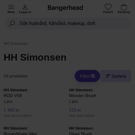
Meny
Logga in
Favorit
Varukorg
HH Simonsen
HH Simonsen
Filter
Sortera
29 produkter
HH Simonsen
HH Simonsen
ROD VS9
Wonder Brush
1 pcs
1 pcs
1 485 kr
225 kr
Ord. pris 1 649 kr
Ord. pris 249 kr
HH Simonsen
HH Simonsen
Brown/Matte Wax
Gloss Brush