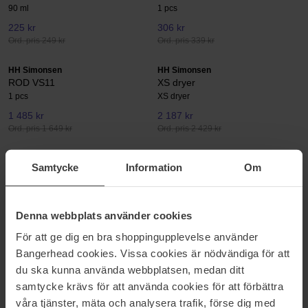
90 ml
1 pcs
225 kr
306 kr
Ord. pris 249 kr
Ord. pris 339 kr
HH Simonsen
HH Simonsen
ROD VS11
XS dryer
1 pcs
XS dryer
1 485 kr
2 187 kr
Ord. pris 1 649 kr
Ord. pris 2 429 kr
HH Simonsen
HH Simonsen
Samtycke
Information
Om
Universal Soft Styler
Hybrid Air Styler
1 pcs
1 pcs
449 kr
2 979 kr
Ej i lager
Denna webbplats använder cookies
Ord. pris 3 309 kr
För att ge dig en bra shoppingupplevelse använder
HH Simonsen
HH Simonsen
Bangerhead cookies. Vissa cookies är nödvändiga för att
ROD Curling Iron VS8
Heatspray Protection
du ska kunna använda webbplatsen, medan ditt
1 pcs
Heatspray Protection
samtycke krävs för att använda cookies för att förbättra
1 665 kr
Ej i lager
243 kr
våra tjänster, mäta och analysera trafik, förse dig med
Ord. pris 1 849 kr
Ord. pris 269 kr