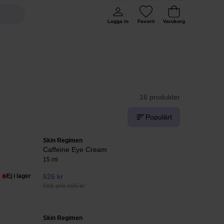
Logga in
Favorit
Varukorg
16 produkter
Populärt
Skin Regimen
Caffeine Eye Cream
15 ml
Ej i lager
626 kr
Ord. pris 695 kr
Skin Regimen