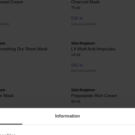
newal Cream
Charcoal Mask
75 ml
536 kr
095 kr
Ord. pris 595 kr
men
Skin Regimen
moothing Dry Sheet Mask
LX Multi Acid Ampoules
14 ml
581 kr
Ord. pris 645 kr
men
Skin Regimen
in Mask
Polypeptide Rich Cream
50 ml
986 kr
Information
95 kr
Ord. pris 1 095 kr