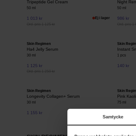
Tripeptide Gel Cream
Night Re
50 ml
50 ml
1 013 kr
Ej i lager
986 kr
Ord. pris 1 125 kr
Ord. pris 1 
Skin Regimen
Skin Regi
Ha4 Jelly Serum
Instant S
30 ml
1 pcs
1 125 kr
140 kr
Ord. pris 1 250 kr
Skin Regimen
Skin Regi
Longevity Collagen+ Serum
Pink Kaol
30 ml
75 ml
1 155 kr
536 kr
Samtycke
Ord. pris 5