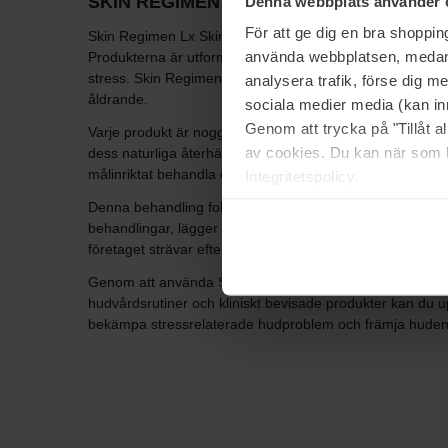
SKIN REGIMEN
Denna webbplats använder 
För att ge dig en bra shoppi
Skin Regimen Lx Skin Regimen är en modern och innovativ
använda webbplatsen, medan d
Produkterna är utformade för att passa alla, oavsett kön,
stress. Skin Regimen erbjuder en skräddarsydd hudvårdsru
analysera trafik, förse dig 
åldrande.
sociala medier media (kan in
Genom att trycka på "Tillåt 
Varje produkt är noggrant formulerad med naturliga ingred
av cookies. Du kan när som h
dess naturliga återhämtning och förnyelse. En av Skin R
målinriktat behandla de vanligaste hudproblem som är kop
Integritetspolicy.
Denna behandling fokuserar på att återfukta huden, förbä
behandlingar, lägger Skin Regimen också stor vikt vid att
företaget strävar efter att minimera sin miljöpåverkan 
Genom att använda Skin Regimen kan du ge din hud de bäs
hudvårdsrutiner och kliniskt bevisade produkter kan du u
bekämpa stressrelaterade hudproblem och främja huden