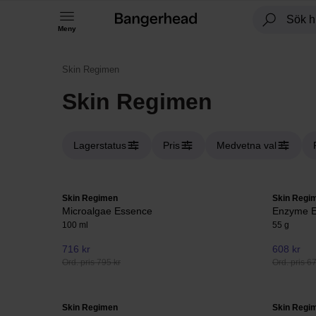
Meny
Skin Regimen
Skin Regimen
Lagerstatus
Pris
Medvetna val
Skin Regimen
Skin Regi
Microalgae Essence
Enzyme Ex
100 ml
55 g
716 kr
608 kr
Ord. pris 795 kr
Ord. pris 6
Skin Regimen
Skin Regi