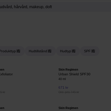
Produkttyp
Hudtillstånd
Hudtyp
SPF
men
Skin Regimen
foliator
Urban Shield SPF30
40 ml
671 kr
75 kr
Ord. pris 745 kr
men
Skin Regimen