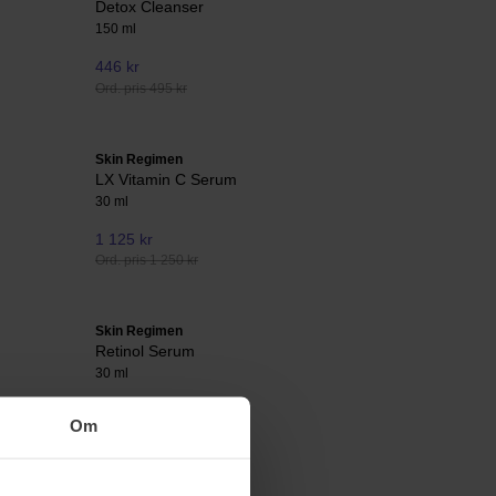
Detox Cleanser
150 ml
446 kr
Ord. pris 495 kr
Skin Regimen
LX Vitamin C Serum
30 ml
1 125 kr
Ord. pris 1 250 kr
Skin Regimen
Retinol Serum
30 ml
1 125 kr
Om
Ord. pris 1 250 kr