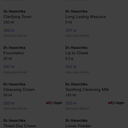
Dr. Hauschka
Dr. Hauschka
Clarifying Toner
Long Lasting Mascara
100 ml
8 ml
360 kr
297 kr
Ord. pris 399 kr
Ord. pris 329 kr
Dr. Hauschka
Dr. Hauschka
Foundation
Lip to Cheek
30 ml
6,5 g
342 kr
342 kr
Ord. pris 379 kr
Ord. pris 379 kr
Dr. Hauschka
Dr. Hauschka
Cleansing Cream
Soothing Cleansing Milk
50 ml
145 ml
203 kr
Ej i lager
333 kr
Ej i lager
Ord. pris 225 kr
Ord. pris 369 kr
Dr. Hauschka
Dr. Hauschka
Tinted Day Cream
Loose Powder