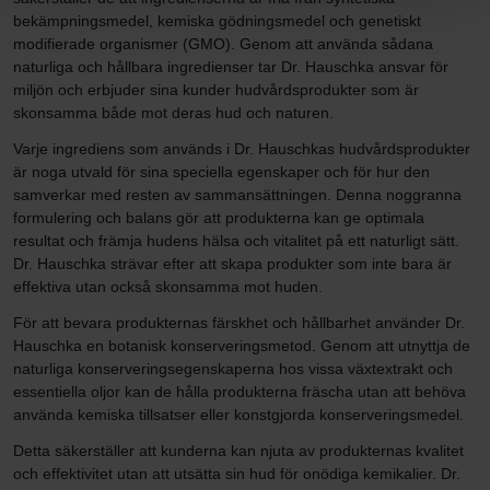
bekämpningsmedel, kemiska gödningsmedel och genetiskt
modifierade organismer (GMO). Genom att använda sådana
naturliga och hållbara ingredienser tar Dr. Hauschka ansvar för
miljön och erbjuder sina kunder hudvårdsprodukter som är
skonsamma både mot deras hud och naturen.
Varje ingrediens som används i Dr. Hauschkas hudvårdsprodukter
är noga utvald för sina speciella egenskaper och för hur den
samverkar med resten av sammansättningen. Denna noggranna
formulering och balans gör att produkterna kan ge optimala
resultat och främja hudens hälsa och vitalitet på ett naturligt sätt.
Dr. Hauschka strävar efter att skapa produkter som inte bara är
effektiva utan också skonsamma mot huden.
För att bevara produkternas färskhet och hållbarhet använder Dr.
Hauschka en botanisk konserveringsmetod. Genom att utnyttja de
naturliga konserveringsegenskaperna hos vissa växtextrakt och
essentiella oljor kan de hålla produkterna fräscha utan att behöva
använda kemiska tillsatser eller konstgjorda konserveringsmedel.
Detta säkerställer att kunderna kan njuta av produkternas kvalitet
och effektivitet utan att utsätta sin hud för onödiga kemikalier. Dr.