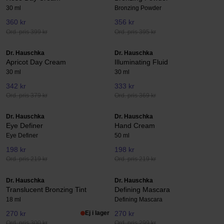
30 ml
Bronzing Powder
360 kr
356 kr
Ord. pris 399 kr
Ord. pris 395 kr
Dr. Hauschka
Dr. Hauschka
Apricot Day Cream
Illuminating Fluid
30 ml
30 ml
342 kr
333 kr
Ord. pris 379 kr
Ord. pris 369 kr
Dr. Hauschka
Dr. Hauschka
Eye Definer
Hand Cream
Eye Definer
50 ml
198 kr
198 kr
Ord. pris 219 kr
Ord. pris 219 kr
Dr. Hauschka
Dr. Hauschka
Translucent Bronzing Tint
Defining Mascara
18 ml
Defining Mascara
270 kr
Ej i lager
270 kr
Ord. pris 300 kr
Ord. pris 299 kr