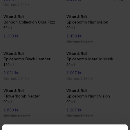
Ord. pris 1 040 kr
Viktor & Rolf
Viktor & Rolf
Bonbon Collection Cola Fizz
Spicebomb Nightvision
50 ml
90 ml
1 150 kr
1 458 kr
Ord. pris 1 620 kr
Viktor & Rolf
Viktor & Rolf
Spicebomb Black Leather
Spicebomb Metallic Musk
150 ml
50 ml
2 021 kr
1 067 kr
Ord. pris 2 245 kr
Ord. pris 1 185 kr
Viktor & Rolf
Viktor & Rolf
Flowerbomb Nectar
Spicebomb Night Vision
90 ml
90 ml
1 850 kr
1 287 kr
Ord. pris 2 055 kr
Ord. pris 1 430 kr