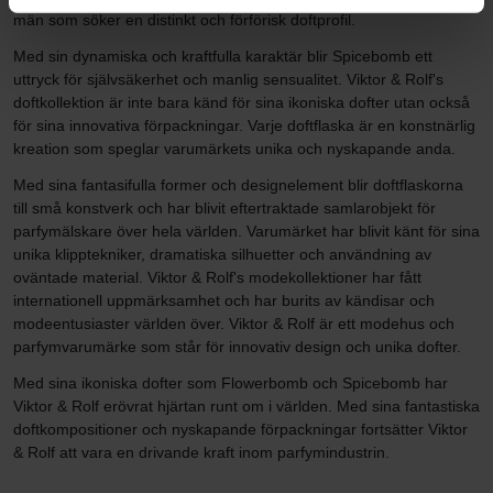
män som söker en distinkt och förförisk doftprofil.
Med sin dynamiska och kraftfulla karaktär blir Spicebomb ett
uttryck för självsäkerhet och manlig sensualitet. Viktor & Rolf's
doftkollektion är inte bara känd för sina ikoniska dofter utan också
för sina innovativa förpackningar. Varje doftflaska är en konstnärlig
kreation som speglar varumärkets unika och nyskapande anda.
Med sina fantasifulla former och designelement blir doftflaskorna
till små konstverk och har blivit eftertraktade samlarobjekt för
parfymälskare över hela världen. Varumärket har blivit känt för sina
unika klipptekniker, dramatiska silhuetter och användning av
oväntade material. Viktor & Rolf's modekollektioner har fått
internationell uppmärksamhet och har burits av kändisar och
modeentusiaster världen över. Viktor & Rolf är ett modehus och
parfymvarumärke som står för innovativ design och unika dofter.
Med sina ikoniska dofter som Flowerbomb och Spicebomb har
Viktor & Rolf erövrat hjärtan runt om i världen. Med sina fantastiska
doftkompositioner och nyskapande förpackningar fortsätter Viktor
& Rolf att vara en drivande kraft inom parfymindustrin.