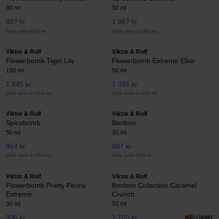
30 ml
50 ml
887 kr
1 067 kr
Ord. pris 985 kr
Ord. pris 1 185 kr
Viktor & Rolf
Viktor & Rolf
Flowerbomb Tiger Lily
Flowerbomb Extreme Elixir
100 ml
50 ml
1 845 kr
1 346 kr
Ord. pris 2 050 kr
Ord. pris 1 495 kr
Viktor & Rolf
Viktor & Rolf
Spicebomb
Bonbon
50 ml
30 ml
954 kr
887 kr
Ord. pris 1 060 kr
Ord. pris 985 kr
Viktor & Rolf
Viktor & Rolf
Flowerbomb Pretty Peony
Bonbon Collection Caramel
Extreme
Crunch
30 ml
50 ml
936 kr
1 150 kr
Ej i lager