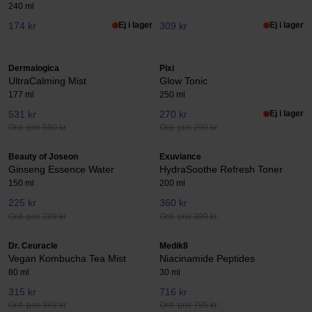
240 ml
174 kr
Ej i lager
309 kr
Ej i lager
Dermalogica
Pixi
UltraCalming Mist
Glow Tonic
177 ml
250 ml
531 kr
270 kr
Ej i lager
Ord. pris 590 kr
Ord. pris 299 kr
Beauty of Joseon
Exuviance
Ginseng Essence Water
HydraSoothe Refresh Toner
150 ml
200 ml
225 kr
360 kr
Ord. pris 249 kr
Ord. pris 399 kr
Dr. Ceuracle
Medik8
Vegan Kombucha Tea Mist
Niacinamide Peptides
80 ml
30 ml
315 kr
716 kr
Ord. pris 349 kr
Ord. pris 795 kr