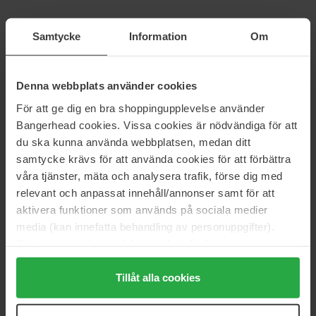
Sensai
haruharu wonder
Cellular Performance
Black Rice Probiotics Barrier
Samtycke
Information
Om
Essence
125 ml
120 ml
890 kr
245 kr
Denna webbplats använder cookies
Ord. pris 379 kr
För att ge dig en bra shoppingupplevelse använder
Bangerhead cookies. Vissa cookies är nödvändiga för att
Goodal
Caudalie
Vegan Rice Milk Moisturizing
Vinopure Purifying Toner
du ska kunna använda webbplatsen, medan ditt
Toner
200 ml
samtycke krävs för att använda cookies för att förbättra
250 ml
våra tjänster, mäta och analysera trafik, förse dig med
243 kr
176 kr
Ej i lager
relevant och anpassat innehåll/annonser samt för att
Ord. pris 269 kr
Ord. pris 195 kr
aktivera funktioner som används på sociala medier
media (kan innefatta behandling av personuppgifter).
Caudalie
Maria Åkerberg
Beauty Elixir
Neroli Freshener
Data som samlas in delas med cookieleverantören.
30 ml
125 ml
Genom att trycka på "Tillåt alla cookies" accepterar du
176 kr
180 kr
alla cookies, medan du under "Detaljer" kan anpassa
Tillåt alla cookies
Ord. pris 195 kr
Ord. pris 199 kr
användningen av cookies. Du kan när som helst återkalla
ditt samtycke. För mer information se vår Cookie Policy