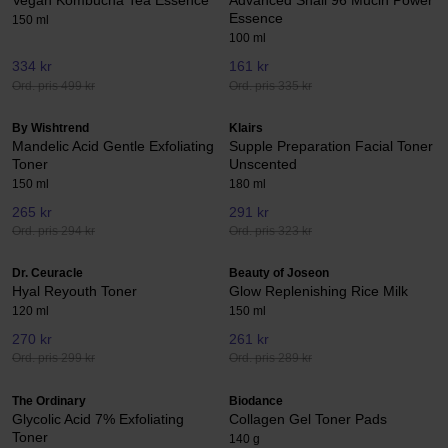
Vegan Kombucha Tea Essence
Advanced Snail 96 Mucin Power
Essence
150 ml
100 ml
334 kr
161 kr
Ord. pris 499 kr
Ord. pris 335 kr
By Wishtrend
Klairs
Mandelic Acid Gentle Exfoliating
Supple Preparation Facial Toner
Toner
Unscented
150 ml
180 ml
265 kr
291 kr
Ord. pris 294 kr
Ord. pris 323 kr
Dr. Ceuracle
Beauty of Joseon
Hyal Reyouth Toner
Glow Replenishing Rice Milk
120 ml
150 ml
270 kr
261 kr
Ord. pris 299 kr
Ord. pris 289 kr
The Ordinary
Biodance
Glycolic Acid 7% Exfoliating
Collagen Gel Toner Pads
Toner
140 g