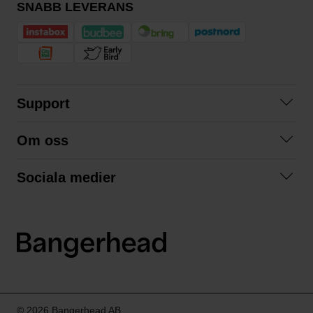
SNABB LEVERANS
Support
Kontakta oss
Om oss
Frågor och svar
Om oss
Köpvillkor
Sociala medier
Samarbeta med oss
Returer & ångrat köp
Facebook
Hållbarhet och miljö
Integritetspolicy
Instagram
Våra varumärken
LinkedIn
Våra fraktalternativ
Boka tid på Bangerhead studio
© 2026 Bangerhead AB