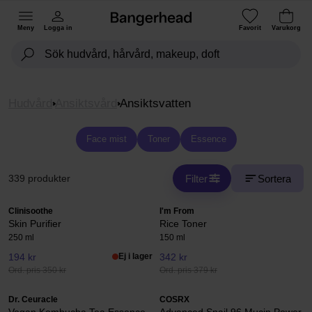
Meny
Logga in
Favorit
Varukorg
Hudvård
Ansiktsvård
Ansiktsvatten
Face mist
Toner
Essence
Filter
Sortera
339 produkter
Clinisoothe
I'm From
Skin Purifier
Rice Toner
250 ml
150 ml
194 kr
Ej i lager
342 kr
Ord. pris 350 kr
Ord. pris 379 kr
Dr. Ceuracle
COSRX