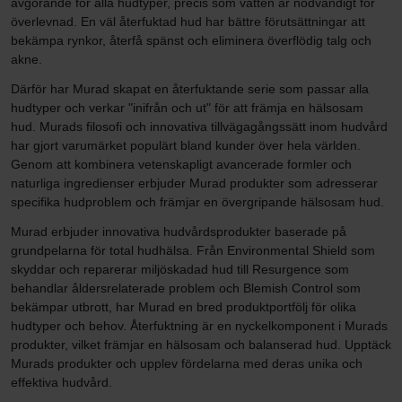
avgörande för alla hudtyper, precis som vatten är nödvändigt för
överlevnad. En väl återfuktad hud har bättre förutsättningar att
bekämpa rynkor, återfå spänst och eliminera överflödig talg och
akne.
Därför har Murad skapat en återfuktande serie som passar alla
hudtyper och verkar "inifrån och ut" för att främja en hälsosam
hud. Murads filosofi och innovativa tillvägagångssätt inom hudvård
har gjort varumärket populärt bland kunder över hela världen.
Genom att kombinera vetenskapligt avancerade formler och
naturliga ingredienser erbjuder Murad produkter som adresserar
specifika hudproblem och främjar en övergripande hälsosam hud.
Murad erbjuder innovativa hudvårdsprodukter baserade på
grundpelarna för total hudhälsa. Från Environmental Shield som
skyddar och reparerar miljöskadad hud till Resurgence som
behandlar åldersrelaterade problem och Blemish Control som
bekämpar utbrott, har Murad en bred produktportfölj för olika
hudtyper och behov. Återfuktning är en nyckelkomponent i Murads
produkter, vilket främjar en hälsosam och balanserad hud. Upptäck
Murads produkter och upplev fördelarna med deras unika och
effektiva hudvård.