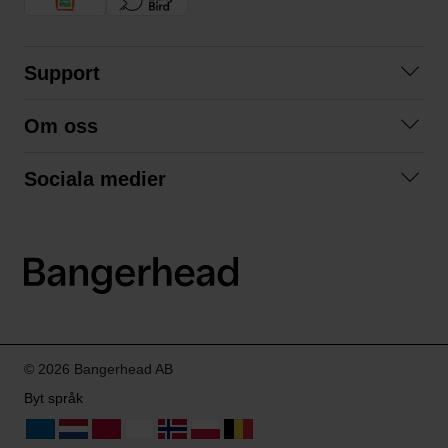
Support
Kontakta oss
Om oss
Frågor och svar
Om oss
Köpvillkor
Sociala medier
Samarbeta med oss
Returer & ångrat köp
Facebook
Hållbarhet och miljö
Integritetspolicy
Instagram
Våra varumärken
LinkedIn
Våra fraktalternativ
Boka tid på Bangerhead studio
© 2026 Bangerhead AB
Byt språk