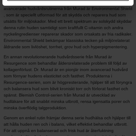
För Murad är hudvård synonymt med välmående. En av de
avancerade hudvårdsrutinerna från Murad är Environmental Shield
, som är speciellt utformad för att skydda och reparera hud som
utsätts för miljöskador. Med ett brett spektrum av solskydd skyddar
denna rutin huden samtidigt som kraftfullt C-vitamin och andra
nyckelingredienser reparerar skador som orsakats av fria radikaler.
Environmental Shield bekämpar klassiska tecken på miljörelaterat
åldrande som livlöshet, torrhet, grov hud och hyperpigmentering.
En annan revolutionerande hudvårdsserie från Murad är
Resurgence som behandlar åldersrelaterade problem till följd av
kollagenförlust. Dr. Murad är en pionjär inom avancerad hudvård
som förnyar hudens elasticitet och fasthet. Produkterna i
Resurgence-serien, som är högpresterande, hjälper till att föryngra
och balansera hud som blivit kroniskt torr och förlorat fasthet och
spänst. Blemish Control-serien från Murad är utvecklad av
hudläkare för att snabbt minska utbrott, rensa igensatta porer och
minska överflödig talgproduktion.
Genom en enkel rutin främjar denna serie hudhälsa och hjälper till
att hålla huden ren och i balans, vilket effektivt behandlar utbrott.
För att uppnå en balanserad och frisk hud är återfuktning