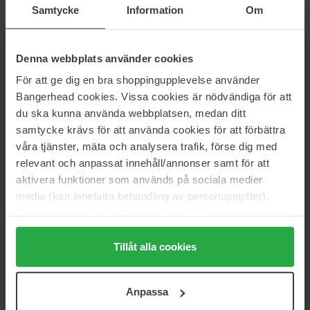
Samtycke
Information
Om
Environmental Shield
Essential-C Cleanser
15 ml
60 ml
851 kr
Ej i lager
225 kr
Ej i lager
Denna webbplats använder cookies
Ord. pris 945 kr
För att ge dig en bra shoppingupplevelse använder
Bangerhead cookies. Vissa cookies är nödvändiga för att
Sida 1 av 2
Nästa
du ska kunna använda webbplatsen, medan ditt
samtycke krävs för att använda cookies för att förbättra
våra tjänster, mäta och analysera trafik, förse dig med
Visa fler
relevant och anpassat innehåll/annonser samt för att
aktivera funktioner som används på sociala medier
MURAD
media (kan innefatta behandling av personuppgifter).
Data som samlas in delas med cookieleverantören.
Murad är ett unikt dermatologiskt utvecklat varumärke som tar sig
Genom att trycka på "Tillåt alla cookies" accepterar du
an hudvård på ett annorlunda sätt. Med grundaren och doktorn
alla cookies, medan du under "Detaljer" kan anpassa
Tillåt alla cookies
Howard Murads fyra grundpelare för total hudhälsa - drick ditt
användningen av cookies. Du kan när som helst återkalla
vatten, väck din kropp, var snäll mot dig själv och ta hand om din
hud, erbjuder Murad effektiva tekniker och formuleringar för att du
ditt samtycke. För mer information se vår Cookie Policy
Anpassa
ska kunna ta hand om din hud på bästa sätt.
samt vår Integritetspolicy.