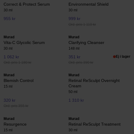
Correct & Protect Serum
Environmental Shield
30 ml
30 ml
955 kr
999 kr
Ord. pris 1 110 kr
Murad
Murad
Vita-C Glycolic Serum
Clarifying Cleanser
30 ml
148 ml
1 062 kr
351 kr
Ej i lager
Ord. pris 1 180 kr
Ord. pris 390 kr
Murad
Murad
Blemish Control
Retinal ReSculpt Overnight
Cream
15 ml
50 ml
320 kr
1 310 kr
Ord. pris 355 kr
Murad
Murad
Resurgence
Retinal ReSculpt Treatment
15 ml
30 ml