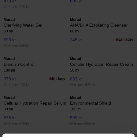
473 kr
605 kr
Ord. pris 525 kr
Murad
Murad
Clarifying Water Gel
AHA/BHA Exfoliating Cleanser
60 ml
60 ml
590 kr
245 kr
Ej i lager
Ord. pris 655 kr
Murad
Murad
Blemish Control
Cellular Hydration Repair Cream
180 ml
50 ml
378 kr
Ej i lager
833 kr
Ord. pris 420 kr
Ord. pris 925 kr
Murad
Murad
Cellular Hydration Repair Serum
Environmental Shield
30 ml
180 ml
878 kr
509 kr
Ord. pris 975 kr
Ord. pris 565 kr
Murad
Murad