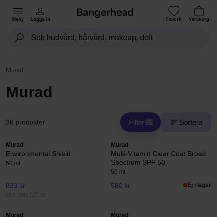
Meny
Logga in
Favorit
Varukorg
Murad
Murad
Filter
Sortera
36 produkter
Murad
Murad
Environmental Shield
Multi-Vitamin Clear Coat Broad
Spectrum SPF 50
50 ml
50 ml
833 kr
580 kr
Ej i lager
Ord. pris 925 kr
Murad
Murad