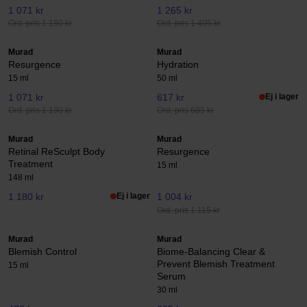
1 071 kr
1 265 kr
Ord. pris 1 190 kr
Ord. pris 1 405 kr
Murad
Murad
Resurgence
Hydration
15 ml
50 ml
1 071 kr
617 kr
Ej i lager
Ord. pris 1 190 kr
Ord. pris 685 kr
Murad
Murad
Retinal ReSculpt Body
Resurgence
Treatment
15 ml
148 ml
1 180 kr
Ej i lager
1 004 kr
Ord. pris 1 115 kr
Murad
Murad
Blemish Control
Biome-Balancing Clear &
Prevent Blemish Treatment
15 ml
Serum
30 ml