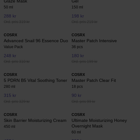
Glaze Mask
Gel
50 ml
150 ml
288 kr
198 kr
Ord. pris 319 kr
Ord. pris 219 kr
COSRX
COSRX
Advanced Snail 96 Essence Duo
Master Patch Intensive
Value Pack
36 pcs
248 kr
180 kr
Ord. pris 310 kr
Ord. pris 199 kr
COSRX
COSRX
5 PDRN B5 Vital Soothing Toner
Master Patch Clear Fit
280 ml
18 pcs
315 kr
90 kr
Ord. pris 329 kr
Ord. pris 99 kr
COSRX
COSRX
Skin Barrier Moisturizing Cream
Ultimate Moisturizing Honey
Overnight Mask
450 ml
60 ml