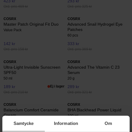
423 kr
293 kr
Ord. pris 469 kr
Ord. pris 325 kr
COSRX
COSRX
Master Patch Original Fit Duo
Advanced Snail Hydrogel Eye
Patches
Value Pack
60 pcs
142 kr
333 kr
Ord. pris 158 kr
Ord. pris 369 kr
COSRX
COSRX
Ultra-Light Invisible Sunscreen
Advanced The Vitamin C 23
SPF50
Serum
50 ml
20 g
189 kr
Ej i lager
289 kr
Ord. pris 210 kr
Ord. pris 321 kr
COSRX
COSRX
Balancium Comfort Ceramide
BHA Blackhead Power Liquid
Cream
100 ml
80 ml
Samtycke
Information
Om
387 kr
315 kr