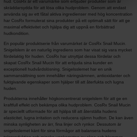
hud. CosRx är ett varumärke som erbjuder produkter som är
skräddarsydda för att lösa olika hudproblem. Genom att endast
använda sig av ett fåtal aktiva ingredienser med hög koncentration
har CosRx formulerat sina produkter på ett optimalt sätt för att ge
maximal effektivitet och hjälpa dig att uppnå en förbättrad
hudkondition.
En populär produktserie från varumärket är CosRx Snail Mucin.
Snigelslem är en naturlig ingrediens som har visat sig vara mycket
fördelaktig för huden. CosRx har utnyttjat dessa fördelar och
skapat CosRx Snail Mucin för att erbjuda sina kunder en
exceptionell hudvårdslösning. Snigelsslemet har en unik
sammansättning som innehåller näringsämnen, antioxidanter och
fuktgivande egenskaper som hjälper till att återfukta och lugna
huden.
Produkterna innehåller högkoncentrerat snigelslem för att ge en
kraftfull effekt och bekämpa olika hudproblem. CosRx Snail Mucin
är speciellt utformade för att hjälpa till att återställa hudens
elasticitet, lugna irritation och reducera ojämn hudton. De kan även
minska synligheten av ärr, fina linjer och rynkor. Dessutom är
snigelsslemet känt för sina förmågor att balansera hudens
talgproduktion och minska uppkomsten av akne och blemmor.