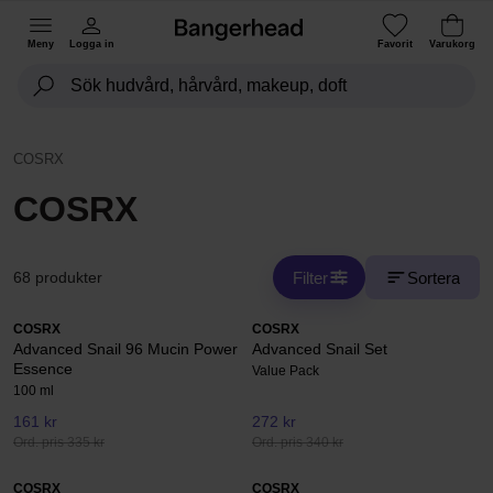
Meny
Logga in
Favorit
Varukorg
COSRX
COSRX
Filter
Sortera
68 produkter
COSRX
COSRX
Advanced Snail 96 Mucin Power
Advanced Snail Set
Essence
Value Pack
100 ml
161 kr
272 kr
Ord. pris 335 kr
Ord. pris 340 kr
COSRX
COSRX