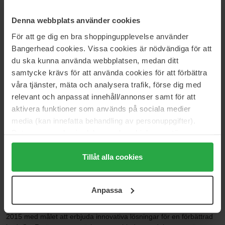
Ord. pris 429 kr
Ord. pris 349 kr
Denna webbplats använder cookies
COSRX
COSRX
Advanced Snail Radiance Dual
Low pH Good Morning Gel
För att ge dig en bra shoppingupplevelse använder
Cleanser
80 ml
Bangerhead cookies. Vissa cookies är nödvändiga för att
150 ml
du ska kunna använda webbplatsen, medan ditt
333 kr
185 kr
samtycke krävs för att använda cookies för att förbättra
Ord. pris 369 kr
Ord. pris 205 kr
våra tjänster, mäta och analysera trafik, förse dig med
relevant och anpassat innehåll/annonser samt för att
Sida 1 av 3
Nästa
aktivera funktioner som används på sociala medier
media (kan innefatta behandling av personuppgifter).
Data som samlas in delas med cookieleverantören.
Visa fler
Genom att trycka på "Tillåt alla cookies" accepterar du
alla cookies, medan du under "Detaljer" kan anpassa
Tillåt alla cookies
användningen av cookies. Du kan när som helst återkalla
COSRX
ditt samtycke. För mer information se vår Cookie Policy
Anpassa
samt vår Integritetspolicy.
CosRx Genom att kombinera insikter från skönhetsbranschen
(COS) och den farmaceutiska branschen (RX), skapades CosRx år
2015 med målet att erbjuda innovativa lösningar för en förbättrad