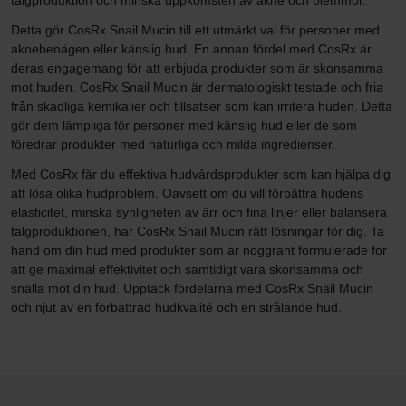
Detta gör CosRx Snail Mucin till ett utmärkt val för personer med
aknebenägen eller känslig hud. En annan fördel med CosRx är
deras engagemang för att erbjuda produkter som är skonsamma
mot huden. CosRx Snail Mucin är dermatologiskt testade och fria
från skadliga kemikalier och tillsatser som kan irritera huden. Detta
gör dem lämpliga för personer med känslig hud eller de som
föredrar produkter med naturliga och milda ingredienser.
Med CosRx får du effektiva hudvårdsprodukter som kan hjälpa dig
att lösa olika hudproblem. Oavsett om du vill förbättra hudens
elasticitet, minska synligheten av ärr och fina linjer eller balansera
talgproduktionen, har CosRx Snail Mucin rätt lösningar för dig. Ta
hand om din hud med produkter som är noggrant formulerade för
att ge maximal effektivitet och samtidigt vara skonsamma och
snälla mot din hud. Upptäck fördelarna med CosRx Snail Mucin
och njut av en förbättrad hudkvalité och en strålande hud.