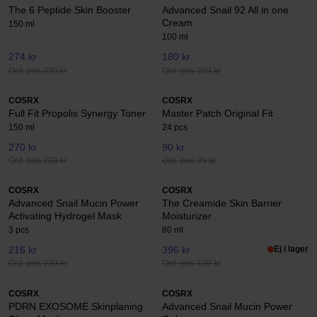
The 6 Peptide Skin Booster
Advanced Snail 92 All in one
Cream
150 ml
100 ml
274 kr
180 kr
Ord. pris 335 kr
Ord. pris 359 kr
COSRX
COSRX
Full Fit Propolis Synergy Toner
Master Patch Original Fit
150 ml
24 pcs
270 kr
90 kr
Ord. pris 299 kr
Ord. pris 99 kr
COSRX
COSRX
Advanced Snail Mucin Power
The Creamide Skin Barrier
Activating Hydrogel Mask
Moisturizer
3 pcs
80 ml
216 kr
396 kr
Ej i lager
Ord. pris 239 kr
Ord. pris 439 kr
COSRX
COSRX
PDRN EXOSOME Skinplaning
Advanced Snail Mucin Power