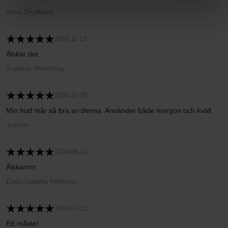
Anna Zhydkova
2024-11-12
Älskar det
Supakan Wanthong
2024-10-20
Min hud mår så bra av denna. Använder både morgon och kväll.
Josefin
2024-08-24
Älskarrrrr
Engla Isabella Hellenius
2024-07-13
Ett måste!