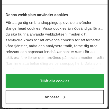
1
0%
Denna webbplats använder cookies
2024-12-10
För att ge dig en bra shoppingupplevelse använder
Den här krämen är väldigt bra och jag har sett resultat
Bangerhead cookies. Vissa cookies är nödvändiga för att
Muna Abubakar Abdalla Daud
du ska kunna använda webbplatsen, medan ditt
samtycke krävs för att använda cookies för att förbättra
våra tjänster, mäta och analysera trafik, förse dig med
2024-12-01
relevant och anpassat innehåll/annonser samt för att
Helt outstanding
aktivera funktioner som används på sociala medier media
Fatou jawo
(kan innefatta behandling av personuppgifter). Data som
samlas in delas med cookieleverantören. Genom att
2024-11-26
trycka på "Tillåt alla cookies" accepterar du alla cookies,
medan du under "Detaljer" kan anpassa användningen av
Tillåt alla cookies
Snäll mot hyn
cookies. Du kan när som helst återkalla ditt samtycke.
Niki Pentafronimou
För mer information se vår Cookie Policy samt vår
Anpassa
Integritetspolicy.
2024-11-24
bra kosmetika för ansiktsvård.