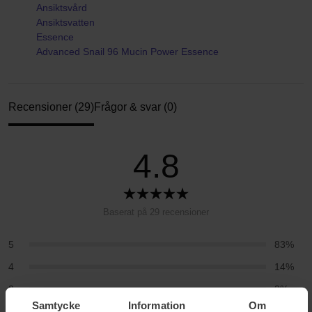
Ansiktsvård
Ansiktsvatten
Essence
Advanced Snail 96 Mucin Power Essence
Recensioner (29)
Frågor & svar (0)
4.8
Baserat på 29 recensioner
5
83%
4
14%
3
3%
Samtycke
Information
Om
2
0%