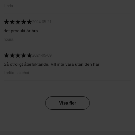
Linda
2024-05-21
det produkt är bra
noura
2024-05-09
Så otroligt återfuktande. Vill inte vara utan den här!
Larlita Lakchai
Visa fler