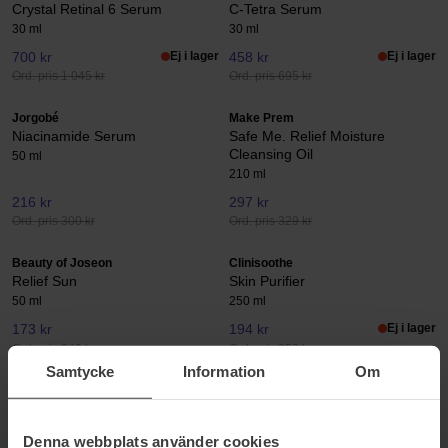
Crystal Retinal 6 Serum
C-Tetra Serum
30 ml
30 ml
700 kr
Ej i lager
458 kr
Ej i lager
Ord. pris 1 045 kr
Ord. pris 695 kr
Jorgobé
Make Prem
Niacinamide Serum
Safe Me. Relief Moisture
Cleansing Oil
50 ml
210 ml
216 kr
297 kr
Ord. pris 300 kr
Ord. pris 329 kr
Beauty of Joseon
Clinisoothe
Relief Sun
Skin Purifier
50 ml
250 ml
173 kr
194 kr
Ej i lager
Ord. pris 249 kr
Ord. pris 350 kr
Samtycke
Information
Om
FILORGA
I'm From
Hyalu-Filler Cream
Rice Toner
50 ml
150 ml
Denna webbplats använder cookies