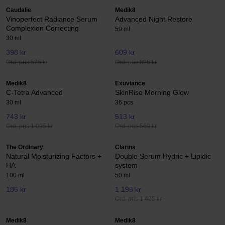
Caudalie
Medik8
Vinoperfect Radiance Serum
Advanced Night Restore
Complexion Correcting
50 ml
30 ml
398 kr
609 kr
Ord. pris 575 kr
Ord. pris 895 kr
Medik8
Exuviance
C-Tetra Advanced
SkinRise Morning Glow
30 ml
36 pcs
743 kr
513 kr
Ord. pris 1 095 kr
Ord. pris 569 kr
The Ordinary
Clarins
Natural Moisturizing Factors +
Double Serum Hydric + Lipidic
HA
system
100 ml
50 ml
185 kr
1 195 kr
Ord. pris 1 425 kr
Medik8
Medik8