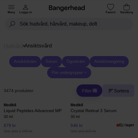
Meny
Logga in
Favorit
Varukorg
Hudvård
Ansiktsvård
Ansiktskräm
Serum
Ögonkräm
Ansiktsrengöring
Fler undergrupper +
Filter
Sortera
3474 produkter
Medik8
Medik8
Liquid Peptides Advanced MP
Crystal Retinal 3 Serum
30 ml
30 ml
879 kr
546 kr
Ej i lager
Ord. pris 1 295 kr
Ord. pris 825 kr