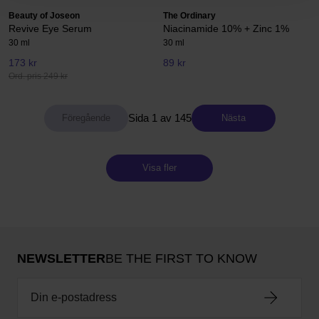
Beauty of Joseon
The Ordinary
Revive Eye Serum
Niacinamide 10% + Zinc 1%
30 ml
30 ml
173 kr
89 kr
Ord. pris 249 kr
Sida 1 av 145
Nästa
Visa fler
NEWSLETTER
BE THE FIRST TO KNOW