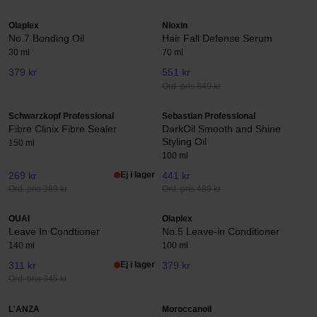
Olaplex
Nioxin
No.7 Bonding Oil
Hair Fall Defense Serum
30 ml
70 ml
379 kr
551 kr
Ord. pris 849 kr
Schwarzkopf Professional
Sebastian Professional
Fibre Clinix Fibre Sealer
DarkOil Smooth and Shine
Styling Oil
150 ml
100 ml
269 kr
Ej i lager
441 kr
Ord. pris 389 kr
Ord. pris 489 kr
OUAI
Olaplex
Leave In Condtioner
No.5 Leave-in Conditioner
140 ml
100 ml
311 kr
Ej i lager
379 kr
Ord. pris 345 kr
L'ANZA
Moroccanoil