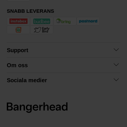
SNABB LEVERANS
Support
Kontakta oss
Om oss
Frågor och svar
Om oss
Köpvillkor
Sociala medier
Samarbeta med oss
Returer & ångrat köp
Facebook
Hållbarhet och miljö
Integritetspolicy
Instagram
Våra varumärken
LinkedIn
Våra fraktalternativ
Boka tid på Bangerhead studio