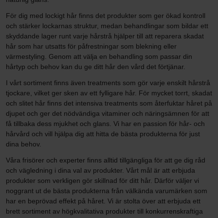
För dig med lockigt hår finns det produkter som ger ökad kontroll
och stärker lockarnas struktur, medan behandlingar som bildar ett
skyddande lager runt varje hårstrå hjälper till att reparera skadat
hår som har utsatts för påfrestningar som blekning eller
värmestyling. Genom att välja en behandling som passar din
hårtyp och behov kan du ge ditt hår den vård det förtjänar.
I vårt sortiment finns även treatments som gör varje enskilt hårstrå
tjockare, vilket ger sken av ett fylligare hår. För mycket torrt, skadat
och slitet hår finns det intensiva treatments som återfuktar håret på
djupet och ger det nödvändiga vitaminer och näringsämnen för att
få tillbaka dess mjukhet och glans. Vi har en passion för hår- och
hårvård och vill hjälpa dig att hitta de bästa produkterna för just
dina behov.
Våra frisörer och experter finns alltid tillgängliga för att ge dig råd
och vägledning i dina val av produkter. Vårt mål är att erbjuda
produkter som verkligen gör skillnad för ditt hår. Därför väljer vi
noggrant ut de bästa produkterna från välkända varumärken som
har en beprövad effekt på håret. Vi är stolta över att erbjuda ett
brett sortiment av högkvalitativa produkter till konkurrenskraftiga