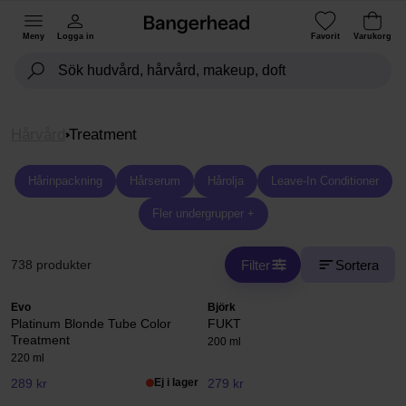
Meny
Logga in
Favorit
Varukorg
Hårvård
Treatment
Hårinpackning
Hårserum
Hårolja
Leave-In Conditioner
Fler undergrupper +
Filter
Sortera
738 produkter
Evo
Björk
Platinum Blonde Tube Color
FUKT
Treatment
200 ml
220 ml
289 kr
Ej i lager
279 kr