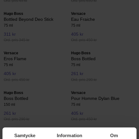
Ord. pris 45 kr
Ord. pris 650 kr
Hugo Boss
Versace
Bottled Beyond Deo Stick
Eau Fraiche
75 ml
75 ml
311 kr
405 kr
Ord. pris 345 kr
Ord. pris 450 kr
Versace
Hugo Boss
Eros Flame
Boss Bottled
75 ml
75 ml
405 kr
261 kr
Ord. pris 450 kr
Ord. pris 290 kr
Hugo Boss
Versace
Boss Bottled
Pour Homme Dylan Blue
150 ml
75 ml
261 kr
405 kr
Ord. pris 290 kr
Ord. pris 450 kr
JEAN PAUL GAULTIER
Yves Saint Laurent
Samtycke
Information
Om
Le Male
La Nuit De L'Homme