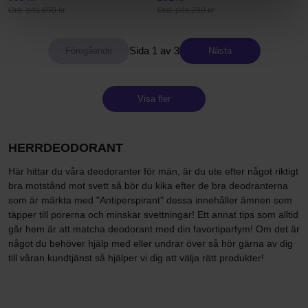
Ord. pris 650 kr
Ord. pris 290 kr
Sida 1 av 3
Nästa
Visa fler
HERRDEODORANT
Här hittar du våra deodoranter för män, är du ute efter något riktigt
bra motstånd mot svett så bör du kika efter de bra deodranterna
som är märkta med "Antiperspirant" dessa innehåller ämnen som
täpper till porerna och minskar svettningar! Ett annat tips som alltid
går hem är att matcha deodorant med din favortiparfym! Om det är
något du behöver hjälp med eller undrar över så hör gärna av dig
till våran kundtjänst så hjälper vi dig att välja rätt produkter!