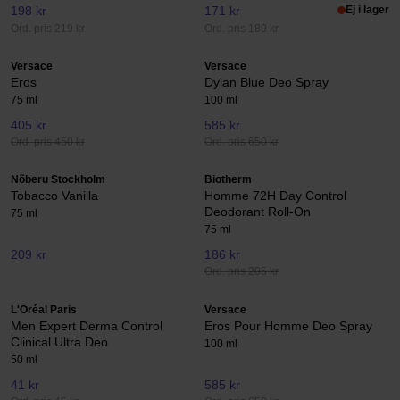
198 kr
171 kr
Ej i lager
Ord. pris 219 kr
Ord. pris 189 kr
Versace
Versace
Eros
Dylan Blue Deo Spray
75 ml
100 ml
405 kr
585 kr
Ord. pris 450 kr
Ord. pris 650 kr
Nõberu Stockholm
Biotherm
Tobacco Vanilla
Homme 72H Day Control
Deodorant Roll-On
75 ml
75 ml
209 kr
186 kr
Ord. pris 205 kr
L'Oréal Paris
Versace
Men Expert Derma Control
Eros Pour Homme Deo Spray
Clinical Ultra Deo
100 ml
50 ml
41 kr
585 kr