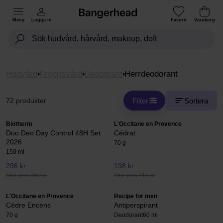
Meny
Logga in
Favorit
Varukorg
Hudvård
Kroppsvård
Deodorant
Herrdeodorant
Filter
Sortera
72 produkter
Biotherm
L'Occitane en Provence
Duo Deo Day Control 48H Set
Cédrat
2026
70 g
150 ml
296 kr
198 kr
Ord. pris 350 kr
Ord. pris 219 kr
L'Occitane en Provence
Recipe for men
Cédre Encens
Antiperspirant
70 g
Deodorant
60 ml