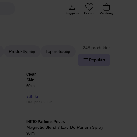
Logga in
Favorit
Varukorg
248 produkter
Produkttyp
Top notes
Populärt
Clean
Skin
60 ml
738 kr
Ord. pris 820 kr
INITIO Parfums Privés
Magnetic Blend 7 Eau De Parfum Spray
90 ml