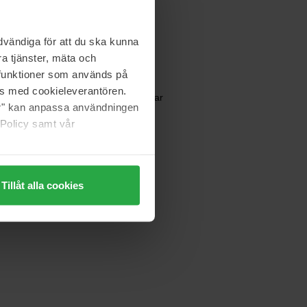
50 ml
Ej i lager
2 610 kr
vändiga för att du ska kunna
Ord. pris 2 900 kr
a tjänster, mäta och
a funktioner som används på
Clean
as med cookieleverantören.
Reserve Radiant Nectar
jer" kan anpassa användningen
30 ml
 Policy samt vår
581 kr
Ord. pris 645 kr
Tillåt alla cookies