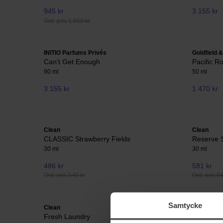
945 kr
3 155 kr
Ord. pris 1 050 kr
INITIO Parfums Privés
Goldfield 
Can't Get Enough
Pacific R
90 ml
50 ml
3 155 kr
1 470 kr
Clean
Clean
CLASSIC Strawberry Fields
Reserve S
30 ml
30 ml
486 kr
581 kr
Ord. pris 540 kr
Ord. pris 6
Samtycke
Clean
Tom Ford
Fresh Laundry
Soleil Ne