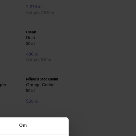
2 273 kr
Ord. pris 2 525 kr
Clean
Rain
30 ml
486 kr
Ord. pris 540 kr
Nõberu Stockholm
grin
Orange Cedar
50 ml
559 kr
Om
Tom Ford
Soleil Blanc