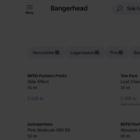
Meny
Varumärke
Lagerstatus
Pris
Ba
INITIO Parfums Privés
Tom Ford
Side Effect
Lost Cher
50 ml
30 ml
2 525 kr
2 205 kr
Ord. pris 2 
Zarkoperfume
INITIO Par
Pink Molécule 090.09
Absolute 
50 ml
90 ml