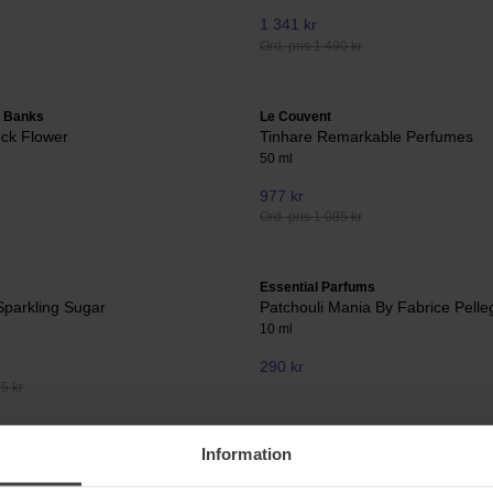
1 341 kr
Ord. pris 1 490 kr
& Banks
Le Couvent
ock Flower
Tinhare Remarkable Perfumes
50 ml
977 kr
Ord. pris 1 085 kr
Essential Parfums
parkling Sugar
Patchouli Mania By Fabrice Pelle
10 ml
290 kr
45 kr
Information
INITIO Parfums Privés
ige
Power Self