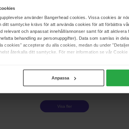
90 ml
cookies
3 270 kr
ngupplevelse använder Bangerhead cookies. Vissa cookies är nöd
060 kr
itt samtycke krävs för att använda cookies för att förbättra vår
med relevant och anpassat innehåll/annonser samt för att aktiver
INITIO Parfums Privés
nefatta behandling av personuppgifter). Data som samlas in del
 Be Seen
Oud for Greatness
alla cookies" accepterar du alla cookies, medan du under "Detal
50 ml
elst återkalla ditt samtycke. För mer information se vår Cookie
2 870 kr
Anpassa
Sida 1 av 11
Nästa
Visa fler