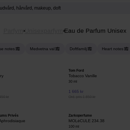
Parfym
Unisexparfym
Eau de Parfum Unisex
se notes
Medvetna val
Doftfamilj
Heart notes
Tom Ford
ry
Tobacco Vanille
30 ml
1 665 kr
450 kr
Ord. pris 1 850 kr
fums Privés
Zarkoperfume
Aphrodisiaque
MOLéCULE 234.38
100 ml