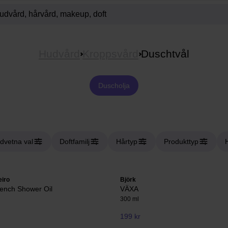
Hudvård
Kroppsvård
Duschtvål
Duscholja
dvetna val
Doftfamilj
Hårtyp
Produkttyp
eiro
Björk
rench Shower Oil
VÄXA
300 ml
199 kr