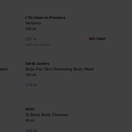
L'Occitane en Provence
Verbena
500 ml
297 kr
Ej i lager
Ord. pris 329 kr
Sol de Janeiro
 Wash
Beija Flor Skin-Renewing Body Wash
385 ml
279 kr
OUAI
St Barts Body Cleanser
89 ml
162 kr