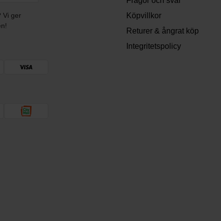
Frågor och svar
? Vi ger
Köpvillkor
en!
Returer & ångrat köp
Integritetspolicy