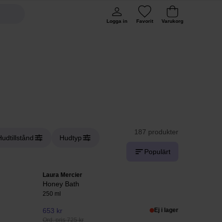
Logga in
Favorit
Varukorg
187 produkter
Hudtillstånd
Hudtyp
Populärt
Laura Mercier
Honey Bath
250 ml
653 kr
Ej i lager
Ord. pris 725 kr