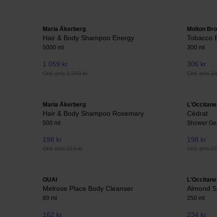
Maria Åkerberg
Molton Br
Hair & Body Shampoo Energy
Tobacco 
5000 ml
300 ml
1 059 kr
306 kr
Ord. pris 1 299 kr
Ord. pris 3
Maria Åkerberg
L'Occitane
Hair & Body Shampoo Rosemary
Cédrat
500 ml
Shower Ge
198 kr
198 kr
Ord. pris 219 kr
Ord. pris 2
OUAI
L'Occitane
Melrose Place Body Cleanser
Almond S
89 ml
250 ml
162 kr
234 kr