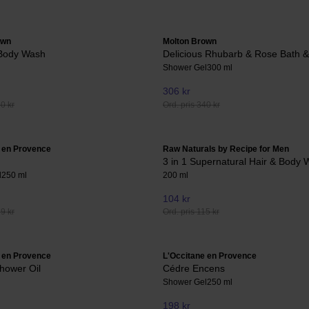
own
Molton Brown
Body Wash
Delicious Rhubarb & Rose Bath &
Shower Gel
300 ml
306 kr
40 kr
Ord. pris 340 kr
 en Provence
Raw Naturals by Recipe for Men
3 in 1 Supernatural Hair & Body
l
250 ml
200 ml
104 kr
19 kr
Ord. pris 115 kr
 en Provence
L'Occitane en Provence
hower Oil
Cédre Encens
Shower Gel
250 ml
198 kr