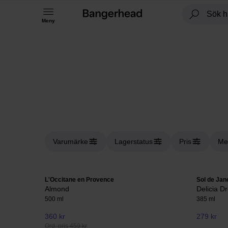
Meny
Varumärke
Lagerstatus
Pris
Me
L'Occitane en Provence
Sol de Jan
Almond
Delicia D
500 ml
385 ml
360 kr
279 kr
Ord. pris 459 kr