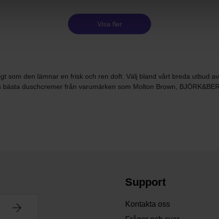
Visa fler
digt som den lämnar en frisk och ren doft. Välj bland vårt breda utbu
ns bästa duschcremer från varumärken som Molton Brown, BJÖRK&BER
Support
Kontakta oss