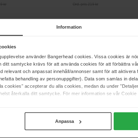
59 kr
Ord. pris 219 kr
own
Moroccanoil
Information
her Bath &
Shower Gel
l
300 ml
250 ml
cookies
259 kr
40 kr
ngupplevelse använder Bangerhead cookies. Vissa cookies är nöd
itt samtycke krävs för att använda cookies för att förbättra vår
med relevant och anpassat innehåll/annonser samt för att aktiver
JEAN PAUL GAULTIER
ordinaire Revitalizing Shower
Le Male
nefatta behandling av personuppgifter). Data som samlas in del
200 ml
alla cookies" accepterar du alla cookies, medan du under "Detal
elst återkalla ditt samtycke. För mer information se vår Cookie
Ej i lager
414 kr
70 kr
Ord. pris 460 kr
Anpassa
Sida 1 av 8
Nästa