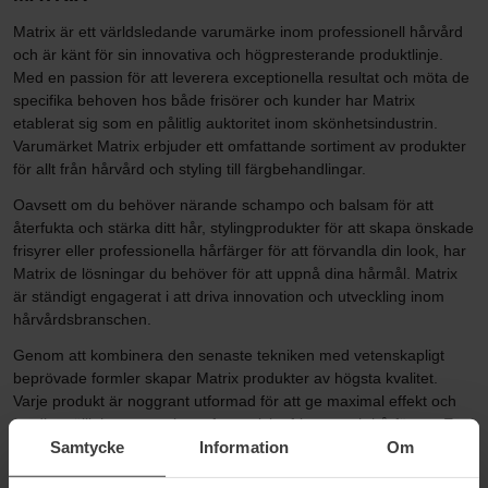
Matrix är ett världsledande varumärke inom professionell hårvård
och är känt för sin innovativa och högpresterande produktlinje.
Med en passion för att leverera exceptionella resultat och möta de
specifika behoven hos både frisörer och kunder har Matrix
etablerat sig som en pålitlig auktoritet inom skönhetsindustrin.
Varumärket Matrix erbjuder ett omfattande sortiment av produkter
för allt från hårvård och styling till färgbehandlingar.
Oavsett om du behöver närande schampo och balsam för att
återfukta och stärka ditt hår, stylingprodukter för att skapa önskade
frisyrer eller professionella hårfärger för att förvandla din look, har
Matrix de lösningar du behöver för att uppnå dina hårmål. Matrix
är ständigt engagerat i att driva innovation och utveckling inom
hårvårdsbranschen.
Genom att kombinera den senaste tekniken med vetenskapligt
beprövade formler skapar Matrix produkter av högsta kvalitet.
Varje produkt är noggrant utformad för att ge maximal effekt och
ge dig möjligheten att skapa fantastiska frisyrer och hårfärger. Ett
Samtycke
Information
Om
av de framstående varumärkena inom Matrix är Biolage . Biolage
erbjuder en rad hårvårdsprodukter som är berikade med naturliga