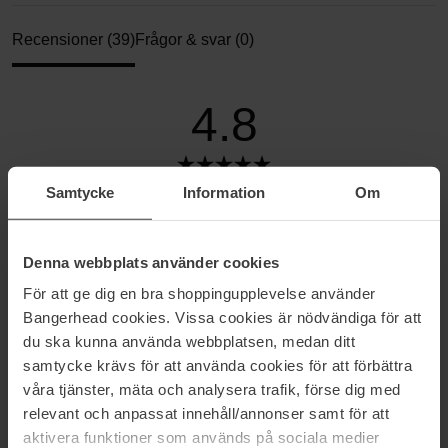
Recensioner (39)
Frågor & svar (0)
4.8
Baserat på 39 recensioner
Samtycke
Information
Om
5
85%
Denna webbplats använder cookies
4
15%
För att ge dig en bra shoppingupplevelse använder
3
0%
Bangerhead cookies. Vissa cookies är nödvändiga för att
2
0%
du ska kunna använda webbplatsen, medan ditt
samtycke krävs för att använda cookies för att förbättra
1
0%
våra tjänster, mäta och analysera trafik, förse dig med
relevant och anpassat innehåll/annonser samt för att
2024-12-04
aktivera funktioner som används på sociala medier
En produkt som verkligen fungerar, fransarna blir längre och