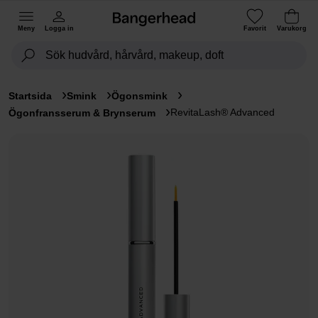
Meny
Logga in
Favorit
Varukorg
Startsida
Smink
Ögonsmink
RevitaLash® Advanced
Ögonfransserum & Brynserum