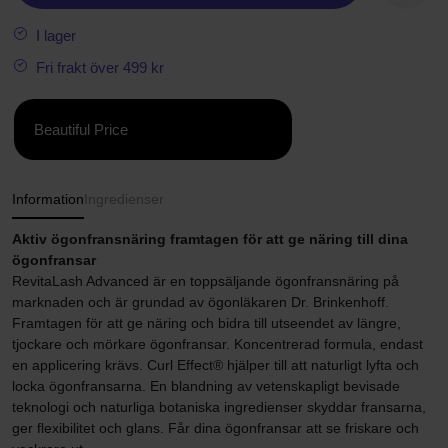
I lager
Fri frakt över 499 kr
Beautiful Price
Information
Ingredienser
Aktiv ögonfransnäring framtagen för att ge näring till dina
ögonfransar
RevitaLash Advanced är en toppsäljande ögonfransnäring på
marknaden och är grundad av ögonläkaren Dr. Brinkenhoff.
Framtagen för att ge näring och bidra till utseendet av längre,
tjockare och mörkare ögonfransar.
Koncentrerad formula, endast
en applicering krävs. Curl Effect® hjälper till att naturligt lyfta och
locka ögonfransarna. En blandning av vetenskapligt bevisade
teknologi och naturliga botaniska ingredienser skyddar fransarna,
ger flexibilitet och glans. Får dina ögonfransar att se friskare och