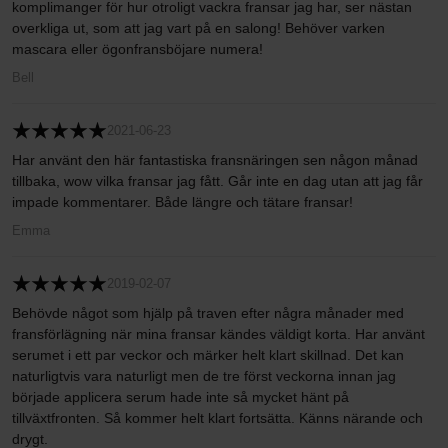
komplimanger för hur otroligt vackra fransar jag har, ser nästan
overkliga ut, som att jag vart på en salong! Behöver varken
mascara eller ögonfransböjare numera!
Bell
2021-06-23
Har använt den här fantastiska fransnäringen sen någon månad
tillbaka, wow vilka fransar jag fått. Går inte en dag utan att jag får
impade kommentarer. Både längre och tätare fransar!
Emma
2019-02-07
Behövde något som hjälp på traven efter några månader med
fransförlägning när mina fransar kändes väldigt korta. Har använt
serumet i ett par veckor och märker helt klart skillnad. Det kan
naturligtvis vara naturligt men de tre först veckorna innan jag
började applicera serum hade inte så mycket hänt på
tillväxtfronten. Så kommer helt klart fortsätta. Känns närande och
drygt.