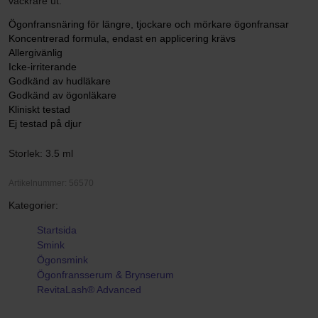
vackrare ut.
Ögonfransnäring för längre, tjockare och mörkare ögonfransar
Koncentrerad formula, endast en applicering krävs
Allergivänlig
Icke-irriterande
Godkänd av hudläkare
Godkänd av ögonläkare
Kliniskt testad
Ej testad på djur
Storlek: 3.5 ml
Artikelnummer: 56570
Kategorier:
Startsida
Smink
Ögonsmink
Ögonfransserum & Brynserum
RevitaLash® Advanced