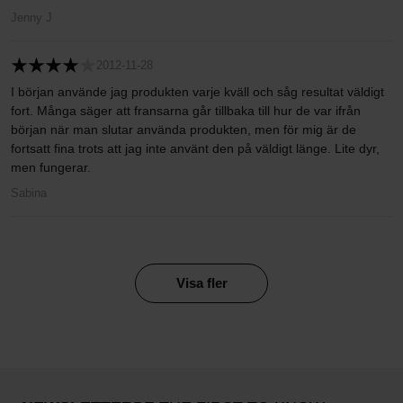
Jenny J
2012-11-28
I början använde jag produkten varje kväll och såg resultat väldigt
fort. Många säger att fransarna går tillbaka till hur de var ifrån
början när man slutar använda produkten, men för mig är de
fortsatt fina trots att jag inte använt den på väldigt länge. Lite dyr,
men fungerar.
Sabina
Visa fler