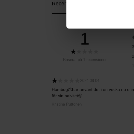
Recensioner (1)
Frågor & svar (0)
1
Baserat på 1 recensioner
2024-08-04
Humbug💩har använt det i en vecka nu o inge
för sin naivitet🥺
Kristina Puttonen