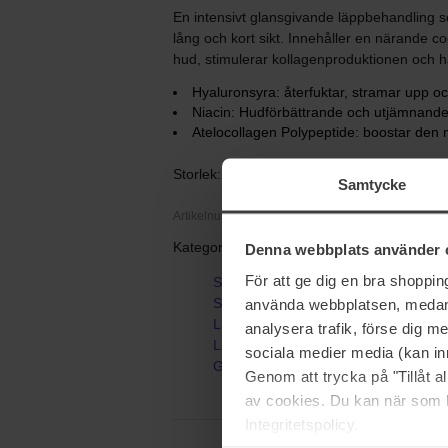
En intensivt glansgivande läppbehandling 
lång och kort sikt. Innehåller en närande coc
hud, stimulerar kollagenproduktionen och h
Hyaluronsyra: återfuktar, stramar upp o
Niacin: Hudförbättrande och utjämnand
Atelocollagen Polypeptide: boostar den 
Storlek: 2,4 ml
Samtycke
Artikelnummer: 95297
Kategorier:
Denna webbplats använder 
För att ge dig en bra shoppi
Startsida
Smink
använda webbplatsen, medan d
Läppar
analysera trafik, förse dig 
Läppglans
sociala medier media (kan in
GrandeLIPS Hydrating Lip Plumping 
Genom att trycka på "Tillåt 
av cookies. Du kan när som h
Integritetspolicy.