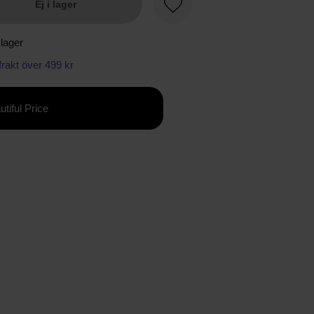
Ej i lager
Favorit
 lager
 frakt över 499 kr
utiful Price