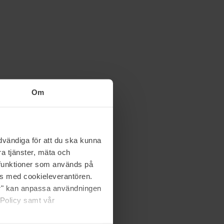
Om
vändiga för att du ska kunna
a tjänster, mäta och
a funktioner som används på
as med cookieleverantören.
jer" kan anpassa användningen
 Policy samt vår