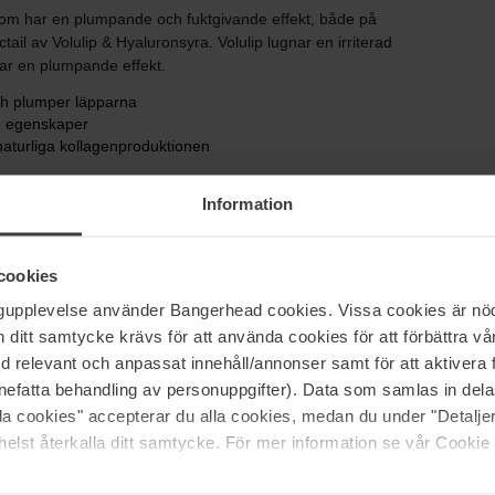
som har en plumpande och fuktgivande effekt, både på
tail av Volulip & Hyaluronsyra. Volulip lugnar en irriterad
ar en plumpande effekt.
ch plumper läpparna
e egenskaper
naturliga kollagenproduktionen
Information
cookies
ngupplevelse använder Bangerhead cookies. Vissa cookies är nöd
itt samtycke krävs för att använda cookies för att förbättra vår
med relevant och anpassat innehåll/annonser samt för att aktiver
nefatta behandling av personuppgifter). Data som samlas in del
Gloss
alla cookies" accepterar du alla cookies, medan du under "Detal
elst återkalla ditt samtycke. För mer information se vår Cookie