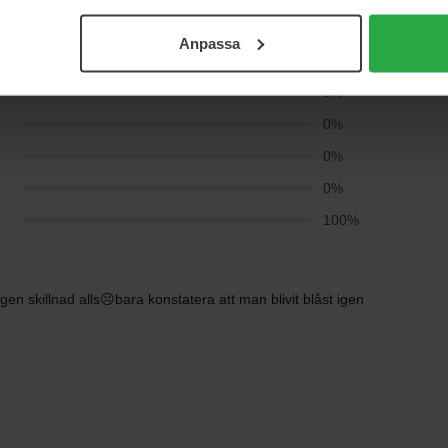
Anpassa
5
0%
4
0%
3
0%
2
0%
1
100%
n skillnad alls☹️bara konstatera att man blivit blåst igen