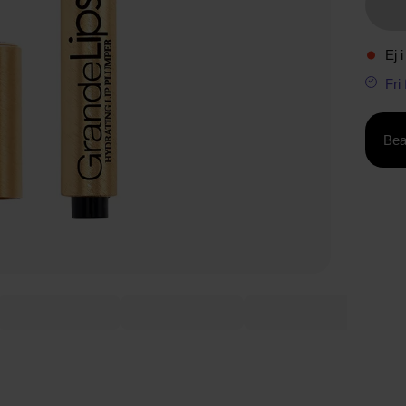
Ej i
Fri
Bea