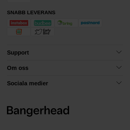
SNABB LEVERANS
Support
Kontakta oss
Om oss
Frågor och svar
Om oss
Köpvillkor
Sociala medier
Samarbeta med oss
Returer & ångrat köp
Facebook
Hållbarhet och miljö
Integritetspolicy
Instagram
Våra varumärken
LinkedIn
Våra fraktalternativ
Boka tid på Bangerhead studio